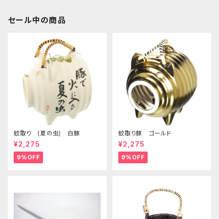
セール中の商品
蚊取り (夏の虫) 白豚
蚊取り豚 ゴールド
¥2,275
¥2,275
9%OFF
9%OFF