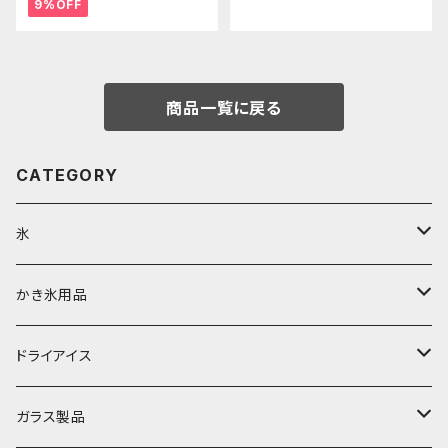
9%OFF
商品一覧に戻る
CATEGORY
氷
富士天然水の氷
かき氷用品
丸氷
かき氷シロップ
ドライアイス
直径70mm
無果汁1.8Lパック
角氷
かき氷機・かき氷器
ドライアイス3ｋｇ
ガラス製品