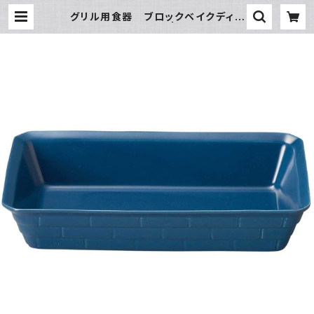
グリル用食器 ブロックベイクディッ
シュ21 ブルー | 氷販売店