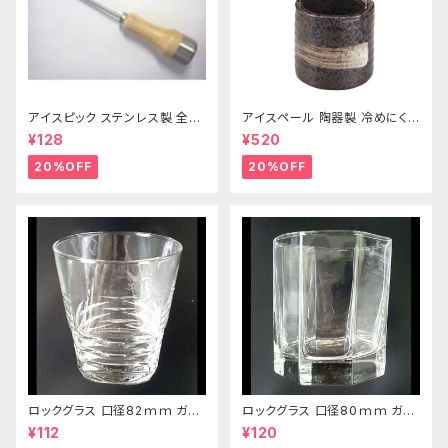
アイスピック ステンレス製 全長
アイスペール 陶器製 冷めにくい
215ｍｍ
二重構造 860ml
¥128
¥520
20%OFF
20%OFF
ロックグラス 口径82ｍｍ ガラ
ロックグラス 口径80ｍｍ ガラ
ス製 250cc
ス製 220cc
¥112
¥120