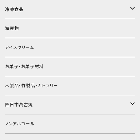
直径65mm
無果汁1Lパック
砕氷
かき氷カップ
ドライアイス4ｋｇ
オンザロック・グラス
冷凍食品
直径60mm
無果汁900mLパック
発泡スチロール無地-使い捨て
氷河の氷
かき氷スプーン・スプーンストロー
ドライアイス5ｋｇ
ビール・グラス
肉まん・あんまん
海産物
直径55mm
無果汁使い切りパック
発泡スチロールプリント柄
プラスチック・スプーン
氷アイテム
コンデンスミルク・練乳・あんこ
ドライアイス8ｋｇ
タンブラー
パスタ・スパゲッティ
アイスクリーム
ラグビーボール（卵型）
果汁入り天然色素1Lパック
紙製プリント柄
プラスチック・スプーンストロー
かき氷セット
ドライアイス10ｋｇ
かき氷器
惣菜
お菓子・お菓子材料
果汁入り600ｍL瓶
プラスチック・カップ
その他かき氷用品
ドライアイス15ｋｇ
木製品・竹製品・カトラリー
無添加瓶シロップ
ガラス製カップ
ドライアイス20ｋｇ
四日市萬古焼
ドライアイス25ｋｇ
土鍋・土釜
ノンアルコール