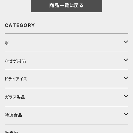
商品一覧に戻る
CATEGORY
氷
富士天然水の氷
かき氷用品
丸氷
かき氷シロップ
ドライアイス
直径70mm
無果汁1.8Lパック
角氷
かき氷機・かき氷器
ドライアイス3ｋｇ
ガラス製品
直径65mm
無果汁1Lパック
砕氷
かき氷カップ
ドライアイス4ｋｇ
オンザロック・グラス
冷凍食品
直径60mm
無果汁900mLパック
発泡スチロール無地-使い捨て
氷河の氷
かき氷スプーン・スプーンストロー
ドライアイス5ｋｇ
ビール・グラス
肉まん・あんまん