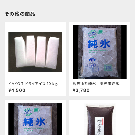
その他の商品
ＹＡＹＯＩ ドライアイス 10ｋｇ
鈴鹿山系純氷 業務用砕氷 1
おすすめ
4.4kg
¥4,500
¥3,780