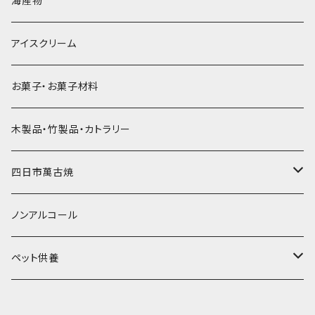
海産物
直径55mm
無果汁使い切りパック
発泡スチロールプリント柄
プラスチック・スプーン
氷アイテム
コンデンスミルク・練乳・あんこ
ドライアイス8ｋｇ
タンブラー
パスタ・スパゲッティ
アイスクリーム
ラグビーボール（卵型）
果汁入り天然色素1Lパック
紙製プリント柄
プラスチック・スプーンストロー
かき氷セット
ドライアイス10ｋｇ
かき氷器
惣菜
お菓子・お菓子材料
果汁入り600ｍL瓶
プラスチック・カップ
その他かき氷用品
ドライアイス15ｋｇ
木製品・竹製品・カトラリー
無添加瓶シロップ
ガラス製カップ
ドライアイス20ｋｇ
四日市萬古焼
ドライアイス25ｋｇ
土鍋・土釜
ノンアルコール
一般土鍋
皿・椀・丼・小物
ペット供養
深鍋
皿
オーブン・レンジ食器
ペットお棺ひつぎ