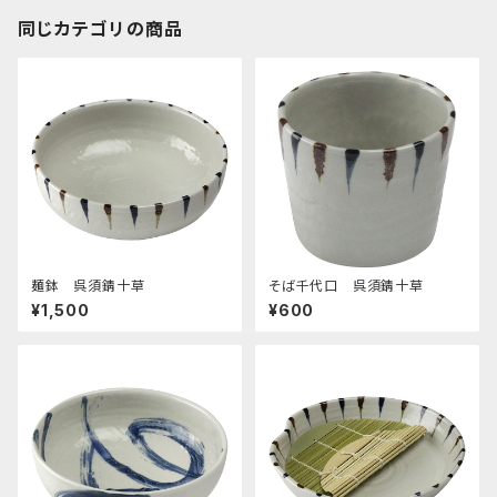
同じカテゴリの商品
麺鉢 呉須錆十草
そば千代口 呉須錆十草
¥1,500
¥600