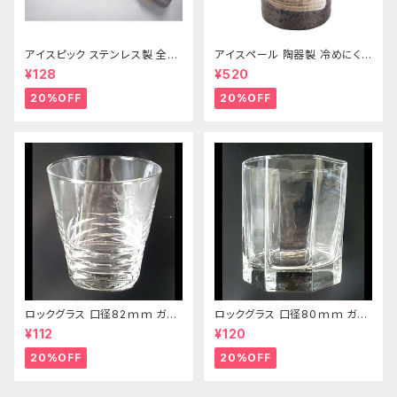
アイスピック ステンレス製 全長
アイスペール 陶器製 冷めにくい
215ｍｍ
二重構造 860ml
¥128
¥520
20%OFF
20%OFF
ロックグラス 口径82ｍｍ ガラ
ロックグラス 口径80ｍｍ ガラ
ス製 250cc
ス製 220cc
¥112
¥120
20%OFF
20%OFF