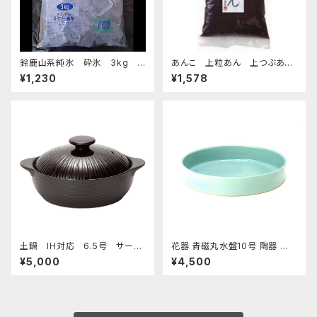
鈴鹿山系純氷 砕氷 3kg
あんこ 上粒あん 上つぶあん
おすすめ
1kg-老舗あんこ屋のこだわり餡
¥1,230
¥1,578
土鍋 IH対応 6.5号 サーマ
花器 青磁丸水盤10号 陶器 水
テック チョコレート
盤 花瓶 フラワーベース
¥5,000
¥4,500