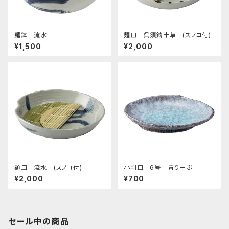
麺鉢 流水
麺皿 呉須錆十草 (スノコ付)
¥1,500
¥2,000
麺皿 流水 (スノコ付)
小判皿 6号 青りーぶ
¥2,000
¥700
セール中の商品