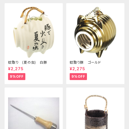
蚊取り (夏の虫) 白豚
蚊取り豚 ゴールド
¥2,275
¥2,275
9%OFF
9%OFF