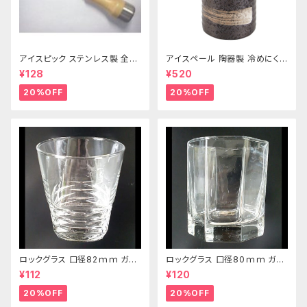
アイスピック ステンレス製 全長
アイスペール 陶器製 冷めにくい
215ｍｍ
二重構造 860ml
¥128
¥520
20%OFF
20%OFF
ロックグラス 口径82ｍｍ ガラ
ロックグラス 口径80ｍｍ ガラ
ス製 250cc
ス製 220cc
¥112
¥120
20%OFF
20%OFF