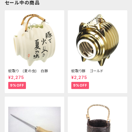
セール中の商品
蚊取り (夏の虫) 白豚
蚊取り豚 ゴールド
¥2,275
¥2,275
9%OFF
9%OFF