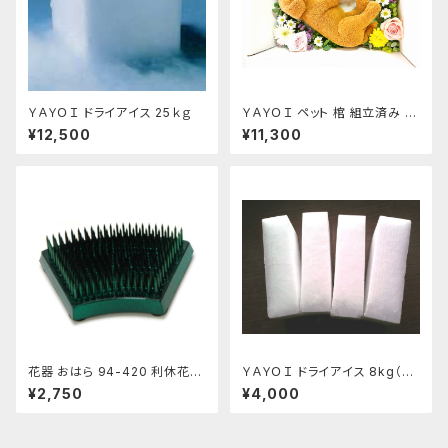
ＹＡＹＯＩ ドライアイス 25ｋｇ
ＹＡＹＯＩ ペット 棺 組立済み 防
水シート ドライアイス 10kg付
¥12,500
¥11,300
セット 冷凍便 S～M 小型犬 猫
うさぎ用
花器 おはら 94-420 利休花舞
ＹＡＹＯＩ ドライアイス 8kg（出
剣山 S フラワーベース 水盤
荷時9kg弱）
¥2,750
¥4,000