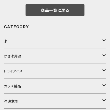
商品一覧に戻る
CATEGORY
氷
富士天然水の氷
かき氷用品
丸氷
かき氷シロップ
ドライアイス
直径70mm
無果汁1.8Lパック
角氷
かき氷機・かき氷器
ドライアイス3ｋｇ
ガラス製品
直径65mm
無果汁1Lパック
砕氷
かき氷カップ
ドライアイス4ｋｇ
オンザロック・グラス
冷凍食品