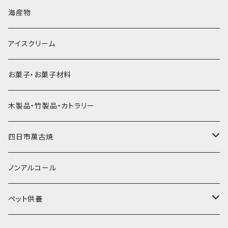
直径60mm
無果汁900mLパック
発泡スチロール無地-使い捨て
氷河の氷
かき氷スプーン・スプーンストロー
ドライアイス5ｋｇ
ビール・グラス
肉まん・あんまん
海産物
直径55mm
無果汁使い切りパック
発泡スチロールプリント柄
プラスチック・スプーン
氷アイテム
コンデンスミルク・練乳・あんこ
ドライアイス8ｋｇ
タンブラー
パスタ・スパゲッティ
アイスクリーム
ラグビーボール（卵型）
果汁入り天然色素1Lパック
紙製プリント柄
プラスチック・スプーンストロー
かき氷セット
ドライアイス10ｋｇ
かき氷器
惣菜
お菓子・お菓子材料
果汁入り600ｍL瓶
プラスチック・カップ
その他かき氷用品
ドライアイス15ｋｇ
木製品・竹製品・カトラリー
無添加瓶シロップ
ガラス製カップ
ドライアイス20ｋｇ
四日市萬古焼
ドライアイス25ｋｇ
土鍋・土釜
ノンアルコール
一般土鍋
皿・椀・丼・小物
ペット供養
深鍋
皿