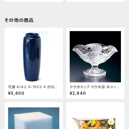
その他の商品
花器 おはら 9-1602-4 白石投
かき氷カップ かき氷皿 氷コップ
入 ナマコ 花瓶 フラワーベース
デザートカップ、アイスクリーム
¥5,400
¥2,640
カップ 鳴門 花 フラッペ デザー
ト鉢 日本製 おすすめ