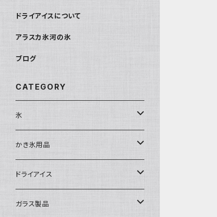
ドライアイスについて
アラスカ氷河の氷
ブログ
CATEGORY
氷
富士天然水の氷
かき氷用品
丸氷
かき氷シロップ
ドライアイス
直径70mm
無果汁1.8Lパック
角氷
かき氷機・かき氷器
ドライアイス3ｋｇ
ガラス製品