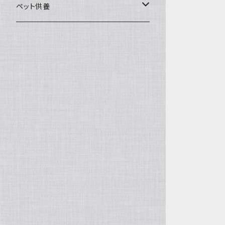
一般土鍋
皿・椀・丼・小物
ペット供養
深鍋
皿
オーブン・レンジ食器
ペットお棺ひつぎ
浅鍋
椀
オーブン対応
陶板・コンロ
お見送り・お別れ用品
タジン鍋
丼・鉢
レンジ対応
酒器
メモリアルグッツ
ご飯鍋・土釜
小物
茶器
葬祭用ドライアイス
ＩＨ鍋
花器
機能鍋
生花・立花
季節・歳時記・縁起物・置物
水盤・大皿
雛飾り