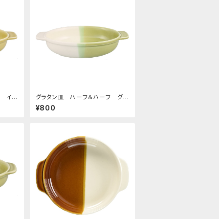
フ イ
グラタン皿 ハーフ＆ハーフ グリ
ーン
¥800