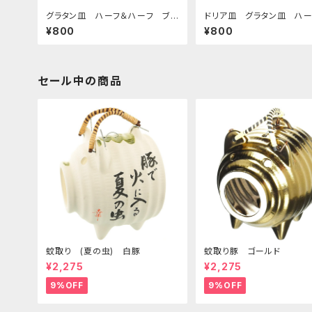
グラタン皿 ハーフ＆ハーフ ブラ
ドリア皿 グラタン皿 ハー
ウン
ーフ グリーン
¥800
¥800
セール中の商品
蚊取り (夏の虫) 白豚
蚊取り豚 ゴールド
¥2,275
¥2,275
9%OFF
9%OFF