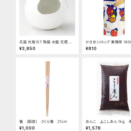
花器 光竜157 陶器 水盤 花瓶 コ
かき氷シロップ 業務用 180
ンポーネント フラワーベース
ハニー製 1.8Lパック
¥3,850
¥810
箸 (国産) さくら箸 21cm
あんこ 上こしあん 1kg 
んこ屋のこだわり餡
¥1,000
¥1,578