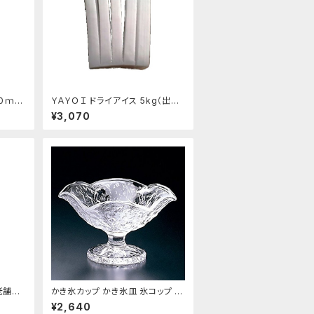
0ｍL
ＹＡＹＯＩ ドライアイス 5kg（出荷
時6kg弱） おすすめ
¥3,070
老舗あ
かき氷カップ かき氷皿 氷コップ デ
ザートカップ、アイスクリームカッ
¥2,640
プ 鳴門 花 フラッペ デザート鉢 日