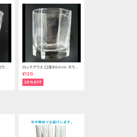
ガラス
ロックグラス 口径80ｍｍ ガラス
製 220cc
¥120
20%OFF