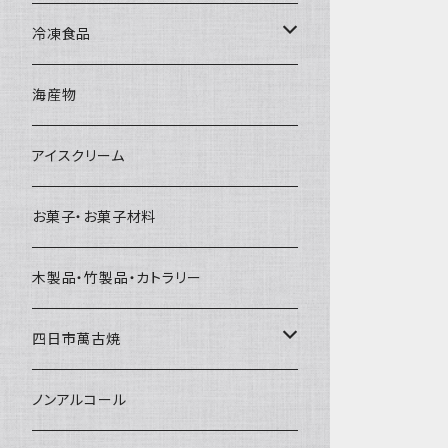
直径65mm
無果汁1Lパック
砕氷
かき氷カップ
ドライアイス4ｋｇ
オンザロック・グラス
冷凍食品
直径60mm
無果汁900mLパック
発泡スチロール無地-使い捨て
氷河の氷
かき氷スプーン・スプーンストロー
ドライアイス5ｋｇ
ビール・グラス
肉まん・あんまん
海産物
直径55mm
無果汁使い切りパック
発泡スチロールプリント柄
プラスチック・スプーン
氷アイテム
コンデンスミルク・練乳・あんこ
ドライアイス8ｋｇ
タンブラー
パスタ・スパゲッティ
アイスクリーム
ラグビーボール（卵型）
果汁入り天然色素1Lパック
紙製プリント柄
プラスチック・スプーンストロー
かき氷セット
ドライアイス10ｋｇ
かき氷器
惣菜
お菓子・お菓子材料
果汁入り600ｍL瓶
プラスチック・カップ
その他かき氷用品
ドライアイス15ｋｇ
木製品・竹製品・カトラリー
無添加瓶シロップ
ガラス製カップ
ドライアイス20ｋｇ
四日市萬古焼
ドライアイス25ｋｇ
土鍋・土釜
ノンアルコール