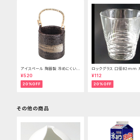
アイスペール 陶器製 冷めにくい二
ロックグラス 口径82ｍｍ 
重構造 860ml
製 250cc
¥520
¥112
20%OFF
20%OFF
その他の商品