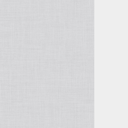
自由花・変形
五月飾り
投げ入れ・寸胴
干支・縁起物
コンポート（脚付き花器）
置物