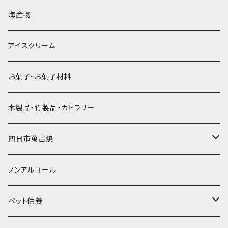
直径60mm
無果汁900mLパック
発泡スチロール無地-使い捨て
氷河の氷
かき氷スプーン・スプーンストロー
ドライアイス5ｋｇ
ビール・グラス
肉まん・あんまん
海産物
直径55mm
無果汁使い切りパック
発泡スチロールプリント柄
プラスチック・スプーン
氷アイテム
コンデンスミルク・練乳・あんこ
ドライアイス8ｋｇ
タンブラー
パスタ・スパゲッティ
アイスクリーム
ラグビーボール（卵型）
果汁入り天然色素1Lパック
紙製プリント柄
プラスチック・スプーンストロー
かき氷セット
ドライアイス10ｋｇ
かき氷器
惣菜
お菓子・お菓子材料
果汁入り600ｍL瓶
プラスチック・カップ
その他かき氷用品
ドライアイス15ｋｇ
木製品・竹製品・カトラリー
無添加瓶シロップ
ガラス製カップ
ドライアイス20ｋｇ
四日市萬古焼
ドライアイス25ｋｇ
土鍋・土釜
ノンアルコール
一般土鍋
皿・椀・丼・小物
ペット供養
深鍋