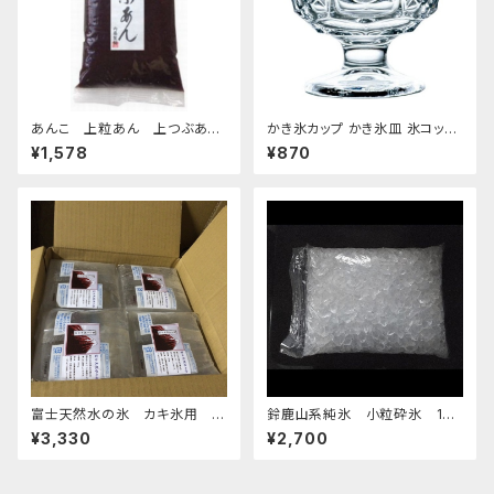
あんこ 上粒あん 上つぶあん
かき氷カップ かき氷皿 氷コップ
1kg-老舗あんこ屋のこだわり餡
デザートカップ、アイスクリーム
¥1,578
¥870
カップ 340ml 東洋佐々木ガラ
ス 日本製 食洗機対応 おすす
め
富士天然水の氷 カキ氷用 2
鈴鹿山系純氷 小粒砕氷 14k
kg 4個セット 発泡スチロール箱
g
¥3,330
¥2,700
入り