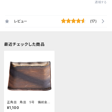
通報する
レビュー
(17)
最近チェックした商品
正角皿 角皿 5号 備前金
彩
¥1,100