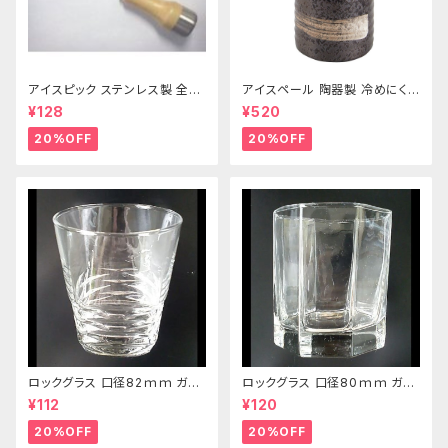
アイスピック ステンレス製 全長
アイスペール 陶器製 冷めにくい
215ｍｍ
二重構造 860ml
¥128
¥520
20%OFF
20%OFF
ロックグラス 口径82ｍｍ ガラ
ロックグラス 口径80ｍｍ ガラ
ス製 250cc
ス製 220cc
¥112
¥120
20%OFF
20%OFF