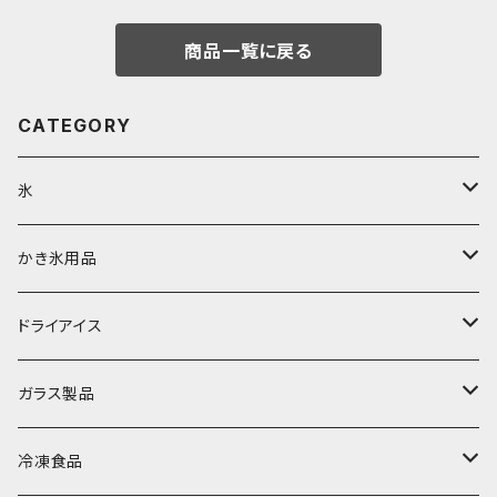
商品一覧に戻る
CATEGORY
氷
富士天然水の氷
かき氷用品
丸氷
かき氷シロップ
ドライアイス
直径70mm
無果汁1.8Lパック
角氷
かき氷機・かき氷器
ドライアイス3ｋｇ
ガラス製品
直径65mm
無果汁1Lパック
砕氷
かき氷カップ
ドライアイス4ｋｇ
オンザロック・グラス
冷凍食品