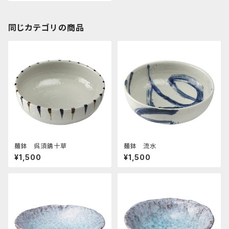
同じカテゴリの商品
麺鉢 呉須錆十草
麺鉢 流水
¥1,500
¥1,500