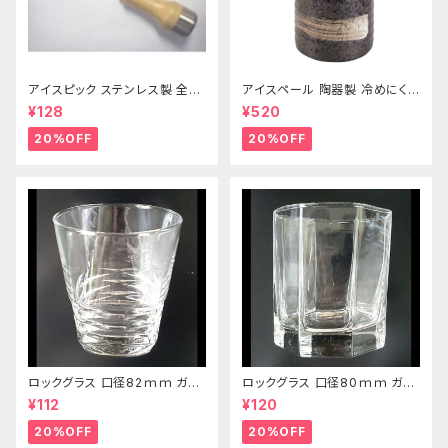
アイスピック ステンレス製 全長
アイスペール 陶器製 冷めにくい
215ｍｍ
二重構造 860ml
¥128
¥520
20%OFF
20%OFF
ロックグラス 口径82ｍｍ ガラ
ロックグラス 口径80ｍｍ ガラ
ス製 250cc
ス製 220cc
¥112
¥120
20%OFF
20%OFF