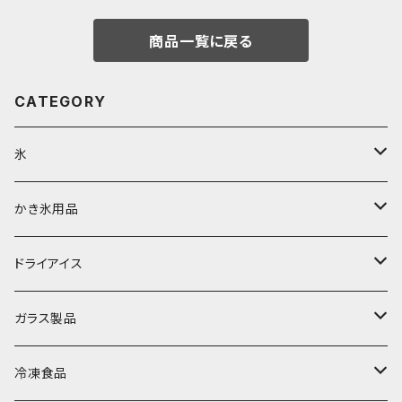
商品一覧に戻る
CATEGORY
氷
富士天然水の氷
かき氷用品
丸氷
かき氷シロップ
ドライアイス
直径70mm
無果汁1.8Lパック
角氷
かき氷機・かき氷器
ドライアイス3ｋｇ
ガラス製品
直径65mm
無果汁1Lパック
砕氷
かき氷カップ
ドライアイス4ｋｇ
オンザロック・グラス
冷凍食品