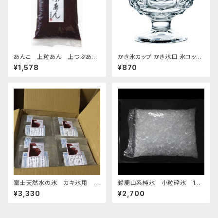
あんこ 上粒あん 上つぶあん
かき氷カップ かき氷皿 氷コップ
1kg-老舗あんこ屋のこだわり餡
デザートカップ、アイスクリーム
¥1,578
¥870
カップ 340ml 東洋佐々木ガラ
ス 日本製 食洗機対応 おすす
め
富士天然水の氷 カキ氷用 2
鈴鹿山系純氷 小粒砕氷 14k
kg 4個セット 発泡スチロール箱
g
¥3,330
¥2,700
入り