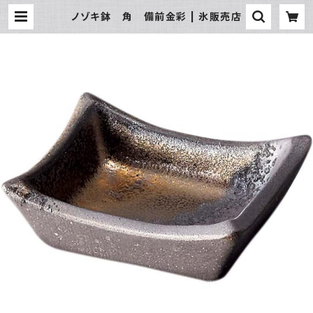
ノゾキ鉢 角 備前金彩 | 氷販売店