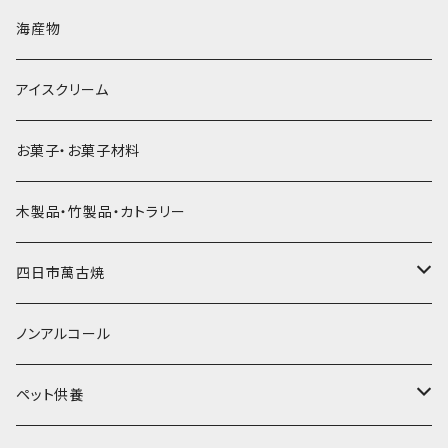
直径60mm
無果汁900mLパック
発泡スチロール無地-使い捨て
氷河の氷
かき氷スプーン・スプーンストロー
ドライアイス5ｋｇ
ビール・グラス
肉まん・あんまん
海産物
直径55mm
無果汁使い切りパック
発泡スチロールプリント柄
プラスチック・スプーン
氷アイテム
コンデンスミルク・練乳・あんこ
ドライアイス8ｋｇ
タンブラー
パスタ・スパゲッティ
アイスクリーム
ラグビーボール（卵型）
果汁入り天然色素1Lパック
紙製プリント柄
プラスチック・スプーンストロー
かき氷セット
ドライアイス10ｋｇ
かき氷器
惣菜
お菓子・お菓子材料
果汁入り600ｍL瓶
プラスチック・カップ
その他かき氷用品
ドライアイス15ｋｇ
木製品・竹製品・カトラリー
無添加瓶シロップ
ガラス製カップ
ドライアイス20ｋｇ
四日市萬古焼
ドライアイス25ｋｇ
土鍋・土釜
ノンアルコール
一般土鍋
皿・椀・丼・小物
ペット供養
深鍋