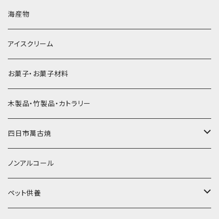
直径60mm
無果汁900mLパック
発泡スチロール無地-使い捨て
氷河の氷
かき氷スプーン・スプーンストロー
ドライアイス5ｋｇ
ビール・グラス
肉まん・あんまん
海産物
直径55mm
無果汁使い切りパック
発泡スチロールプリント柄
プラスチック・スプーン
氷アイテム
コンデンスミルク・練乳・あんこ
ドライアイス8ｋｇ
タンブラー
パスタ・スパゲッティ
アイスクリーム
ラグビーボール（卵型）
果汁入り天然色素1Lパック
紙製プリント柄
プラスチック・スプーンストロー
かき氷セット
ドライアイス10ｋｇ
かき氷器
惣菜
お菓子・お菓子材料
果汁入り600ｍL瓶
プラスチック・カップ
その他かき氷用品
ドライアイス15ｋｇ
木製品・竹製品・カトラリー
無添加瓶シロップ
ガラス製カップ
ドライアイス20ｋｇ
四日市萬古焼
ドライアイス25ｋｇ
土鍋・土釜
ノンアルコール
一般土鍋
皿・椀・丼・小物
ペット供養
深鍋