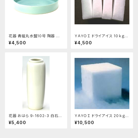
花器 青磁丸水盤10号 陶器 水
ＹＡＹＯＩ ドライアイス 10ｋｇ
盤 花瓶 フラワーベース
おすすめ
¥4,500
¥4,500
花器 おはら 9-1602-3 白石投
ＹＡＹＯＩ ドライアイス 20ｋｇ
入 白 花瓶 フラワーベース
おすすめ
¥5,400
¥10,500