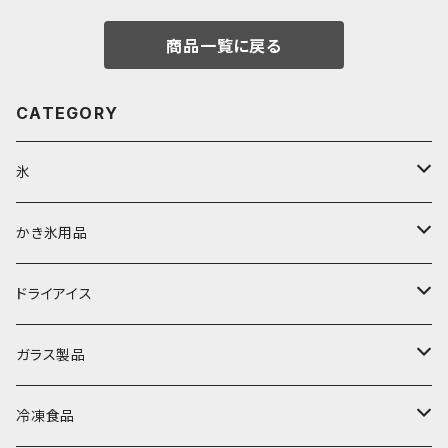
商品一覧に戻る
CATEGORY
氷
富士天然水の氷
かき氷用品
丸氷
かき氷シロップ
ドライアイス
直径70mm
無果汁1.8Lパック
角氷
かき氷機・かき氷器
ドライアイス3ｋｇ
ガラス製品
直径65mm
無果汁1Lパック
砕氷
かき氷カップ
ドライアイス4ｋｇ
オンザロック・グラス
冷凍食品