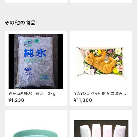
その他の商品
鈴鹿山系純氷 砕氷 3kg
ＹＡＹＯＩ ペット 棺 組立済み 防
おすすめ
水シート ドライアイス 10kg付
¥1,230
¥11,300
セット 冷凍便 S～M 小型犬 猫
うさぎ用