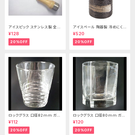
アイスピック ステンレス製 全長
アイスペール 陶器製 冷めにくい
215ｍｍ
二重構造 860ml
¥128
¥520
20%OFF
20%OFF
ロックグラス 口径82ｍｍ ガラ
ロックグラス 口径80ｍｍ ガラ
ス製 250cc
ス製 220cc
¥112
¥120
20%OFF
20%OFF