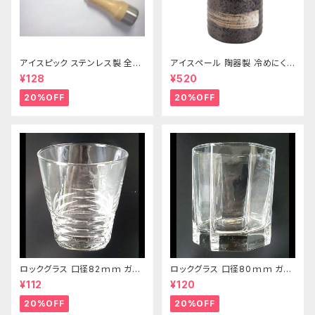
アイスピック ステンレス製 全長
アイスペール 陶器製 冷めにくい
215ｍｍ
二重構造 860ml
¥128
¥520
20%OFF
20%OFF
ロックグラス 口径82ｍｍ ガラ
ロックグラス 口径80ｍｍ ガラ
ス製 250cc
ス製 220cc
¥112
¥120
20%OFF
20%OFF