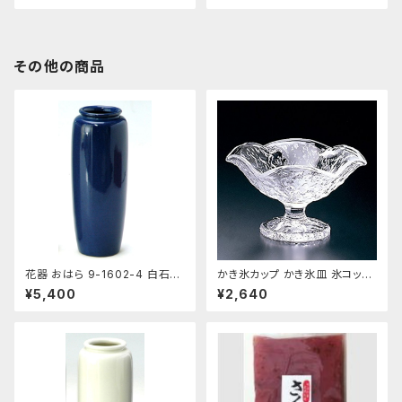
その他の商品
花器 おはら 9-1602-4 白石投
かき氷カップ かき氷皿 氷コップ
入 ナマコ 花瓶 フラワーベース
デザートカップ、アイスクリーム
¥5,400
¥2,640
カップ 鳴門 花 フラッペ デザー
ト鉢 日本製 おすすめ