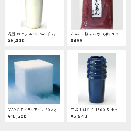
花器 おはら 9-1602-3 白石投
あんこ 桜あん さくら餡 200ｇ
入 白 花瓶 フラワーベース
老舗 あんこ屋のこだわり餡【ク
¥5,400
¥466
リックポスト便】
ＹＡＹＯＩ ドライアイス 20ｋｇ
花器 おはら 9-1600-5 小原投
おすすめ
入 ナマコ 花瓶 フラワーベース
¥10,500
¥5,940