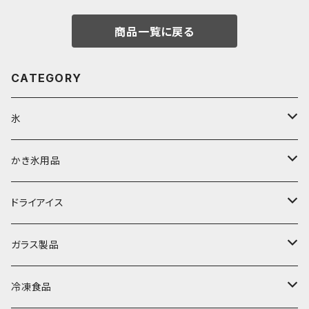
商品一覧に戻る
CATEGORY
氷
富士天然水の氷
かき氷用品
丸氷
かき氷シロップ
ドライアイス
直径70mm
無果汁1.8Lパック
角氷
かき氷機・かき氷器
ドライアイス3ｋｇ
ガラス製品
直径65mm
無果汁1Lパック
砕氷
かき氷カップ
ドライアイス4ｋｇ
オンザロック・グラス
冷凍食品