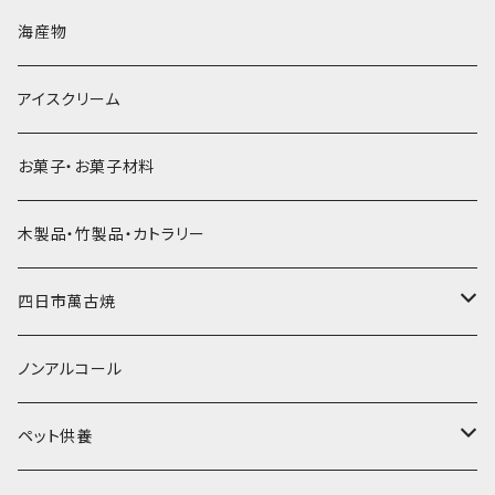
直径60mm
無果汁900mLパック
発泡スチロール無地-使い捨て
氷河の氷
かき氷スプーン・スプーンストロー
ドライアイス5ｋｇ
ビール・グラス
肉まん・あんまん
海産物
直径55mm
無果汁使い切りパック
発泡スチロールプリント柄
プラスチック・スプーン
氷アイテム
コンデンスミルク・練乳・あんこ
ドライアイス8ｋｇ
タンブラー
パスタ・スパゲッティ
アイスクリーム
ラグビーボール（卵型）
果汁入り天然色素1Lパック
紙製プリント柄
プラスチック・スプーンストロー
かき氷セット
ドライアイス10ｋｇ
かき氷器
惣菜
お菓子・お菓子材料
果汁入り600ｍL瓶
プラスチック・カップ
その他かき氷用品
ドライアイス15ｋｇ
木製品・竹製品・カトラリー
無添加瓶シロップ
ガラス製カップ
ドライアイス20ｋｇ
四日市萬古焼
ドライアイス25ｋｇ
土鍋・土釜
ノンアルコール
一般土鍋
皿・椀・丼・小物
ペット供養
深鍋