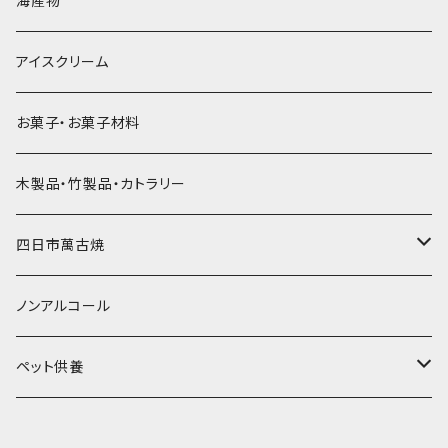
海産物
直径55mm
無果汁使い切りパック
発泡スチロールプリント柄
プラスチック・スプーン
氷アイテム
コンデンスミルク・練乳・あんこ
ドライアイス8ｋｇ
タンブラー
パスタ・スパゲッティ
アイスクリーム
ラグビーボール（卵型）
果汁入り天然色素1Lパック
紙製プリント柄
プラスチック・スプーンストロー
かき氷セット
ドライアイス10ｋｇ
かき氷器
惣菜
お菓子・お菓子材料
果汁入り600ｍL瓶
プラスチック・カップ
その他かき氷用品
ドライアイス15ｋｇ
木製品・竹製品・カトラリー
無添加瓶シロップ
ガラス製カップ
ドライアイス20ｋｇ
四日市萬古焼
ドライアイス25ｋｇ
土鍋・土釜
ノンアルコール
一般土鍋
皿・椀・丼・小物
ペット供養
深鍋
皿
オーブン・レンジ食器
ペットお棺ひつぎ