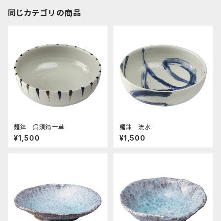
同じカテゴリの商品
麺鉢 呉須錆十草
麺鉢 流水
¥1,500
¥1,500