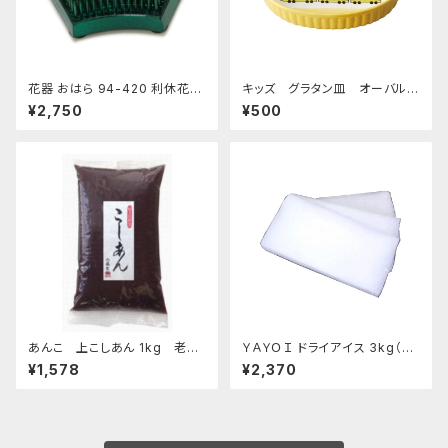
花器 おはら 94-420 利休花舞
キッズ グラタン皿 オーバルデ
剣山 S フラワーベース 水盤
ィッシュ 超特急イエロー
¥2,750
¥500
あんこ 上こしあん 1kg 老舗
ＹＡＹＯＩ ドライアイス 3kg（出
あんこ屋のこだわり餡
荷時4kg弱） おすすめ
¥1,578
¥2,370