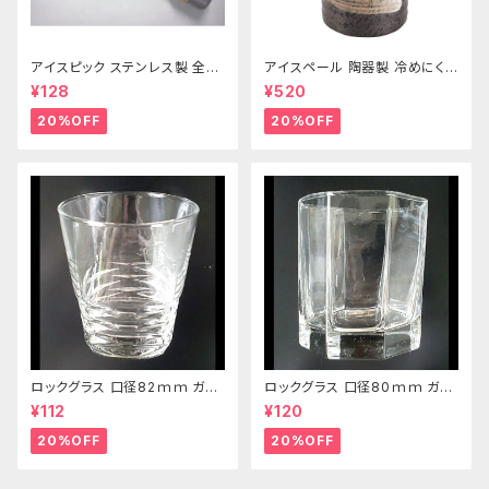
アイスピック ステンレス製 全長
アイスペール 陶器製 冷めにくい
215ｍｍ
二重構造 860ml
¥128
¥520
20%OFF
20%OFF
ロックグラス 口径82ｍｍ ガラ
ロックグラス 口径80ｍｍ ガラ
ス製 250cc
ス製 220cc
¥112
¥120
20%OFF
20%OFF