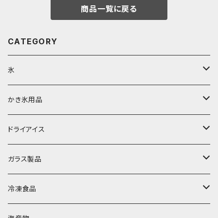
商品一覧に戻る
CATEGORY
氷
富士天然水の氷
かき氷用品
丸氷
かき氷シロップ
ドライアイス
直径70mm
無果汁1.8Lパック
角氷
かき氷機・かき氷器
ドライアイス3ｋｇ
ガラス製品
直径65mm
無果汁1Lパック
砕氷
かき氷カップ
ドライアイス4ｋｇ
オンザロック・グラス
冷凍食品
直径60mm
無果汁900mLパック
発泡スチロール無地-使い捨て
氷河の氷
かき氷スプーン・スプーンストロー
ドライアイス5ｋｇ
ビール・グラス
肉まん・あんまん