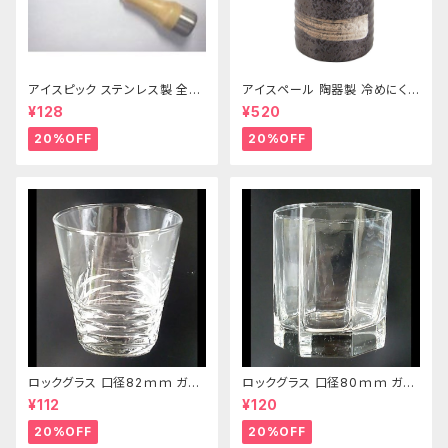
アイスピック ステンレス製 全長
アイスペール 陶器製 冷めにくい
215ｍｍ
二重構造 860ml
¥128
¥520
20%OFF
20%OFF
ロックグラス 口径82ｍｍ ガラ
ロックグラス 口径80ｍｍ ガラ
ス製 250cc
ス製 220cc
¥112
¥120
20%OFF
20%OFF