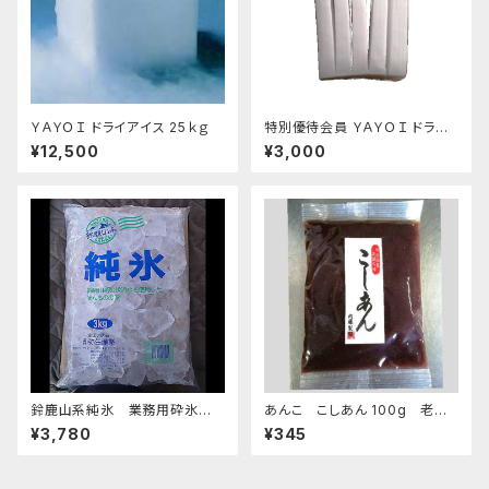
ＹＡＹＯＩ ドライアイス 25ｋｇ
特別優待会員 ＹＡＹＯＩ ドライ
アイス 5kg（出荷時6kg弱）
¥12,500
¥3,000
おすすめ
鈴鹿山系純氷 業務用砕氷 1
あんこ こしあん 100g 老舗
4.4kg
あんこ屋のこだわり餡【クリック
¥3,780
¥345
ポスト便】