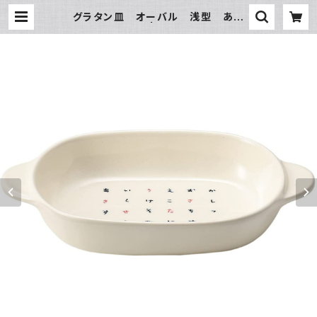
グラタン皿 オーバル 浅型 あか
さたな | 氷販売店