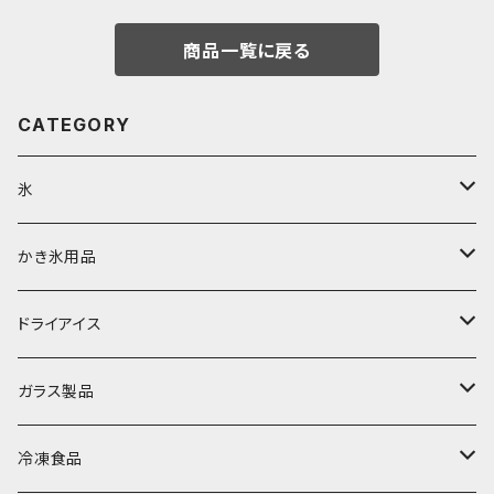
商品一覧に戻る
CATEGORY
氷
富士天然水の氷
かき氷用品
丸氷
かき氷シロップ
ドライアイス
直径70mm
無果汁1.8Lパック
角氷
かき氷機・かき氷器
ドライアイス3ｋｇ
ガラス製品
直径65mm
無果汁1Lパック
砕氷
かき氷カップ
ドライアイス4ｋｇ
オンザロック・グラス
冷凍食品