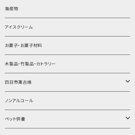
直径60mm
無果汁900mLパック
発泡スチロール無地-使い捨て
氷河の氷
かき氷スプーン・スプーンストロー
ドライアイス5ｋｇ
ビール・グラス
肉まん・あんまん
海産物
直径55mm
無果汁使い切りパック
発泡スチロールプリント柄
プラスチック・スプーン
氷アイテム
コンデンスミルク・練乳・あんこ
ドライアイス8ｋｇ
タンブラー
パスタ・スパゲッティ
アイスクリーム
ラグビーボール（卵型）
果汁入り天然色素1Lパック
紙製プリント柄
プラスチック・スプーンストロー
かき氷セット
ドライアイス10ｋｇ
かき氷器
惣菜
お菓子・お菓子材料
果汁入り600ｍL瓶
プラスチック・カップ
その他かき氷用品
ドライアイス15ｋｇ
木製品・竹製品・カトラリー
無添加瓶シロップ
ガラス製カップ
ドライアイス20ｋｇ
四日市萬古焼
ドライアイス25ｋｇ
土鍋・土釜
ノンアルコール
一般土鍋
皿・椀・丼・小物
ペット供養
深鍋