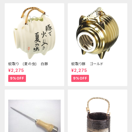
蚊取り (夏の虫) 白豚
蚊取り豚 ゴールド
¥2,275
¥2,275
9%OFF
9%OFF