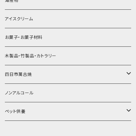
海産物
直径55mm
無果汁使い切りパック
発泡スチロールプリント柄
プラスチック・スプーン
氷アイテム
コンデンスミルク・練乳・あんこ
ドライアイス8ｋｇ
タンブラー
パスタ・スパゲッティ
アイスクリーム
ラグビーボール（卵型）
果汁入り天然色素1Lパック
紙製プリント柄
プラスチック・スプーンストロー
かき氷セット
ドライアイス10ｋｇ
かき氷器
惣菜
お菓子・お菓子材料
果汁入り600ｍL瓶
プラスチック・カップ
その他かき氷用品
ドライアイス15ｋｇ
木製品・竹製品・カトラリー
無添加瓶シロップ
ガラス製カップ
ドライアイス20ｋｇ
四日市萬古焼
ドライアイス25ｋｇ
土鍋・土釜
ノンアルコール
一般土鍋
皿・椀・丼・小物
ペット供養
深鍋
皿
オーブン・レンジ食器
ペットお棺ひつぎ