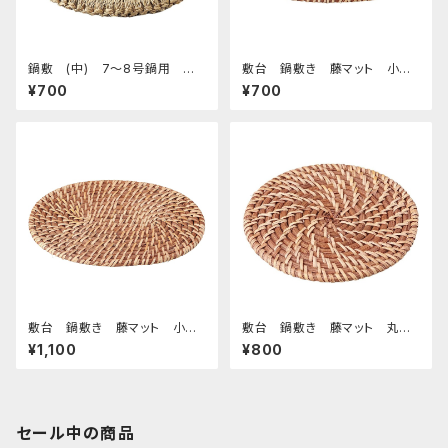
鍋敷 (中) 7～8号鍋用 イ
敷台 鍋敷き 藤マット 小
草
判 20
¥700
¥700
敷台 鍋敷き 藤マット 小
敷台 鍋敷き 藤マット 丸 1
判 26
6
¥1,100
¥800
セール中の商品