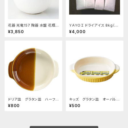
花器 光竜157 陶器 水盤 花瓶
ＹＡＹＯＩ ドライアイス 8kg（出
コンポーネント フラワーベース
荷時9kg弱）
¥3,850
¥4,000
ドリア皿 グラタン皿 ハーフ＆
キッズ グラタン皿 オーバルデ
ハーフ ブラウン
ィッシュ 超特急イエロー
¥800
¥500