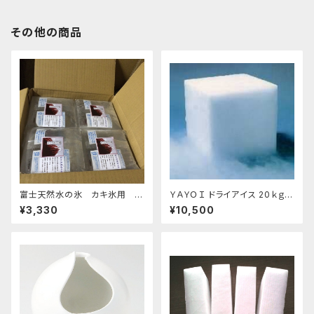
その他の商品
富士天然水の氷 カキ氷用 2
ＹＡＹＯＩ ドライアイス 20ｋｇ
kg 4個セット 発泡スチロール箱
おすすめ
¥3,330
¥10,500
入り