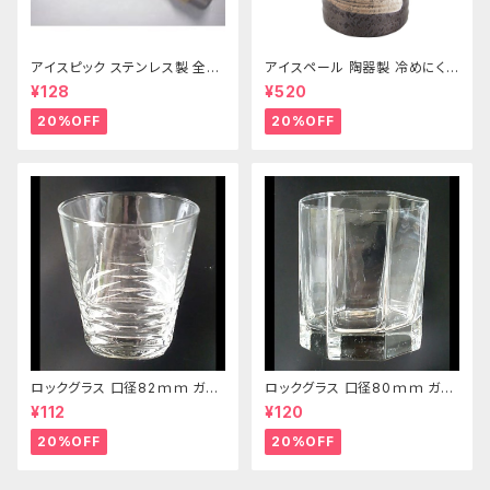
アイスピック ステンレス製 全長
アイスペール 陶器製 冷めにくい
215ｍｍ
二重構造 860ml
¥128
¥520
20%OFF
20%OFF
ロックグラス 口径82ｍｍ ガラ
ロックグラス 口径80ｍｍ ガラ
ス製 250cc
ス製 220cc
¥112
¥120
20%OFF
20%OFF