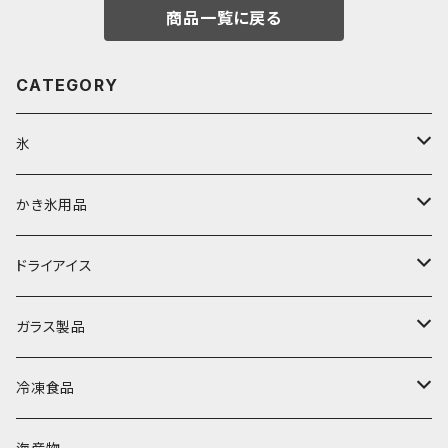
商品一覧に戻る
CATEGORY
氷
富士天然水の氷
かき氷用品
丸氷
かき氷シロップ
ドライアイス
直径70mm
無果汁1.8Lパック
角氷
かき氷機・かき氷器
ドライアイス3ｋｇ
ガラス製品
直径65mm
無果汁1Lパック
砕氷
かき氷カップ
ドライアイス4ｋｇ
オンザロック・グラス
冷凍食品
直径60mm
無果汁900mLパック
発泡スチロール無地-使い捨て
氷河の氷
かき氷スプーン・スプーンストロー
ドライアイス5ｋｇ
ビール・グラス
肉まん・あんまん