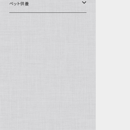
一般土鍋
皿・椀・丼・小物
ペット供養
深鍋
皿
オーブン・レンジ食器
ペットお棺ひつぎ
浅鍋
椀
オーブン対応
陶板・コンロ
お見送り・お別れ用品
タジン鍋
丼・鉢
レンジ対応
酒器
メモリアルグッツ
ご飯鍋・土釜
小物
茶器
葬祭用ドライアイス
ＩＨ鍋
花器
機能鍋
生花・立花
季節・歳時記・縁起物・置物
水盤・大皿
雛飾り