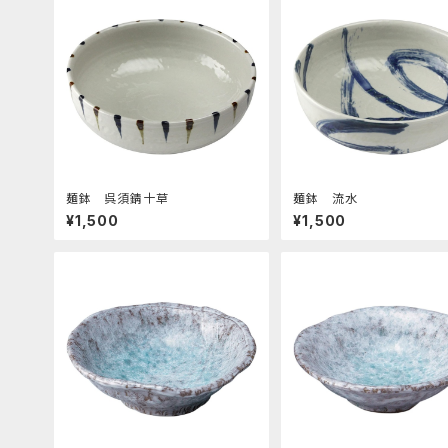
麺鉢 呉須錆十草
麺鉢 流水
¥1,500
¥1,500