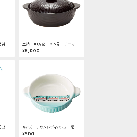
老舗あ
土鍋 IH対応 6.5号 サーマテ
ック チョコレート
¥5,000
g（出荷
キッズ ラウンドディッシュ 超特
急エメラルド
¥500