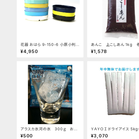
花器 おはら 9-150-6 小原小判
あんこ 上こしあん 1kg 
ナマコ 花瓶 フラワーベース 水盤
んこ屋のこだわり餡
¥4,950
¥1,578
アラスカ氷河の氷 300ｇ おす
ＹＡＹＯＩ ドライアイス 5k
すめ
時6kg弱） おすすめ
¥500
¥3,070