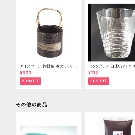
アイスペール 陶器製 冷めにくい二
ロックグラス 口径82ｍｍ 
重構造 860ml
製 250cc
¥520
¥112
20%OFF
20%OFF
その他の商品