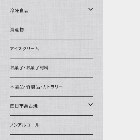
直径65mm
無果汁1Lパック
砕氷
かき氷カップ
ドライアイス4ｋｇ
オンザロック・グラス
冷凍食品
直径60mm
無果汁900mLパック
発泡スチロール無地-使い捨て
氷河の氷
かき氷スプーン・スプーンストロー
ドライアイス5ｋｇ
ビール・グラス
肉まん・あんまん
海産物
直径55mm
無果汁使い切りパック
発泡スチロールプリント柄
プラスチック・スプーン
氷アイテム
コンデンスミルク・練乳・あんこ
ドライアイス8ｋｇ
タンブラー
パスタ・スパゲッティ
アイスクリーム
ラグビーボール（卵型）
果汁入り天然色素1Lパック
紙製プリント柄
プラスチック・スプーンストロー
かき氷セット
ドライアイス10ｋｇ
かき氷器
惣菜
お菓子・お菓子材料
果汁入り600ｍL瓶
プラスチック・カップ
その他かき氷用品
ドライアイス15ｋｇ
木製品・竹製品・カトラリー
無添加瓶シロップ
ガラス製カップ
ドライアイス20ｋｇ
四日市萬古焼
ドライアイス25ｋｇ
土鍋・土釜
ノンアルコール