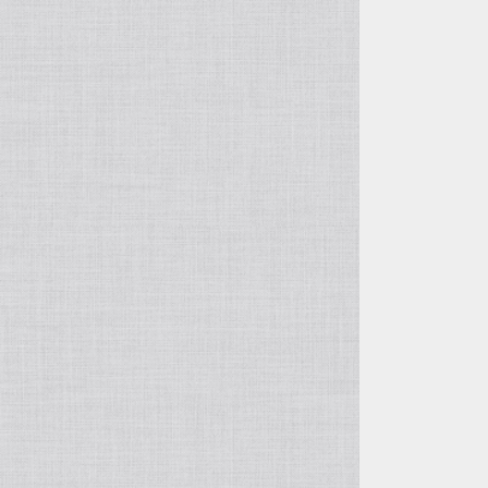
自由花・変形
五月飾り
投げ入れ・寸胴
干支・縁起物
コンポート（脚付き花器）
置物