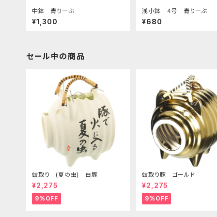
中鉢 青りーぶ
浅小鉢 4号 青りーぶ
¥1,300
¥680
セール中の商品
蚊取り (夏の虫) 白豚
蚊取り豚 ゴールド
¥2,275
¥2,275
9%OFF
9%OFF