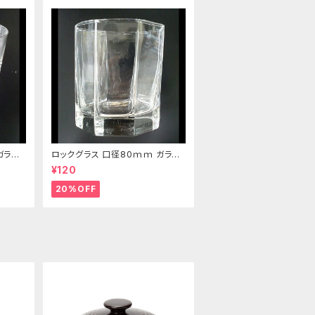
ガラス
ロックグラス 口径80ｍｍ ガラス
製 220cc
¥120
20%OFF