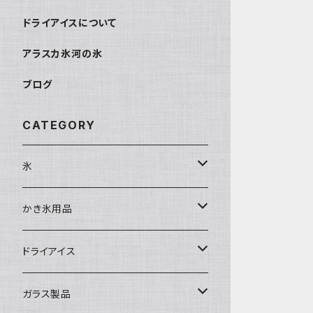
ドライアイスについて
アラスカ氷河の氷
ブログ
CATEGORY
氷
富士天然水の氷
かき氷用品
丸氷
かき氷シロップ
ドライアイス
直径70mm
無果汁1.8Lパック
角氷
かき氷機・かき氷器
ドライアイス3ｋｇ
ガラス製品