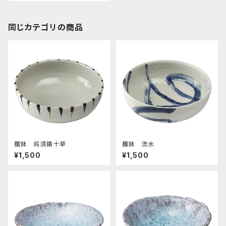
同じカテゴリの商品
麺鉢 呉須錆十草
麺鉢 流水
¥1,500
¥1,500