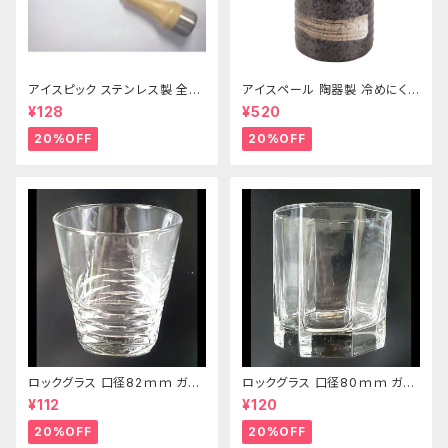
アイスピック ステンレス製 全長
アイスペール 陶器製 冷めにくい
215ｍｍ
二重構造 860ml
¥128
¥520
20%OFF
20%OFF
ロックグラス 口径82ｍｍ ガラ
ロックグラス 口径80ｍｍ ガラ
ス製 250cc
ス製 220cc
¥112
¥120
20%OFF
20%OFF