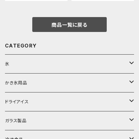
商品一覧に戻る
CATEGORY
氷
富士天然水の氷
かき氷用品
丸氷
かき氷シロップ
ドライアイス
直径70mm
無果汁1.8Lパック
角氷
かき氷機・かき氷器
ドライアイス3ｋｇ
ガラス製品
直径65mm
無果汁1Lパック