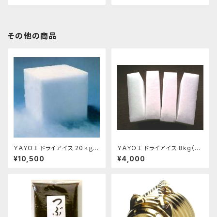
その他の商品
ＹＡＹＯＩ ドライアイス 20ｋｇ
ＹＡＹＯＩ ドライアイス 8kg（出
おすすめ
荷時9kg弱）
¥10,500
¥4,000