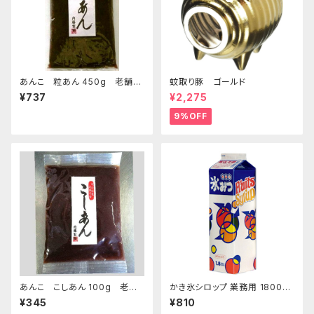
あんこ 粒あん 450g 老舗あ
蚊取り豚 ゴールド
んこ屋のこだわり餡【クリックポ
¥737
¥2,275
スト便】
9%OFF
あんこ こしあん 100g 老舗
かき氷シロップ 業務用 1800ｍ
あんこ屋のこだわり餡【クリック
L ハニー製 1.8Lパック
¥345
¥810
ポスト便】