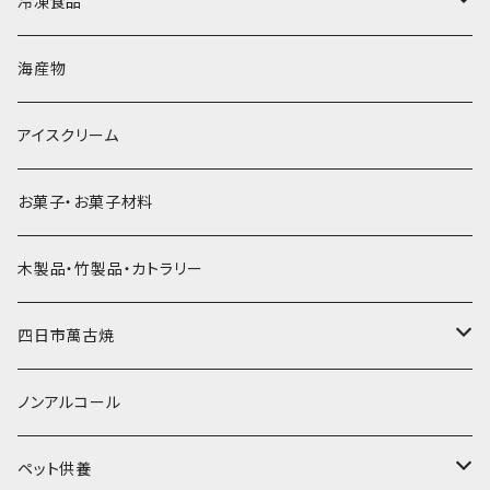
砕氷
かき氷カップ
ドライアイス4ｋｇ
オンザロック・グラス
冷凍食品
直径60mm
無果汁900mLパック
発泡スチロール無地-使い捨て
氷河の氷
かき氷スプーン・スプーンストロー
ドライアイス5ｋｇ
ビール・グラス
肉まん・あんまん
海産物
直径55mm
無果汁使い切りパック
発泡スチロールプリント柄
プラスチック・スプーン
氷アイテム
コンデンスミルク・練乳・あんこ
ドライアイス8ｋｇ
タンブラー
パスタ・スパゲッティ
アイスクリーム
ラグビーボール（卵型）
果汁入り天然色素1Lパック
紙製プリント柄
プラスチック・スプーンストロー
かき氷セット
ドライアイス10ｋｇ
かき氷器
惣菜
お菓子・お菓子材料
果汁入り600ｍL瓶
プラスチック・カップ
その他かき氷用品
ドライアイス15ｋｇ
木製品・竹製品・カトラリー
無添加瓶シロップ
ガラス製カップ
ドライアイス20ｋｇ
四日市萬古焼
ドライアイス25ｋｇ
土鍋・土釜
ノンアルコール
一般土鍋
皿・椀・丼・小物
ペット供養