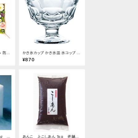
み 防水
かき氷カップ かき氷皿 氷コップ デ
付セット
ザートカップ、アイスクリームカッ
¥870
さぎ用
プ 340ml 東洋佐々木ガラス 日本
製 食洗機対応 おすすめ
ｋｇ お
あんこ 上こしあん 1kg 老舗あ