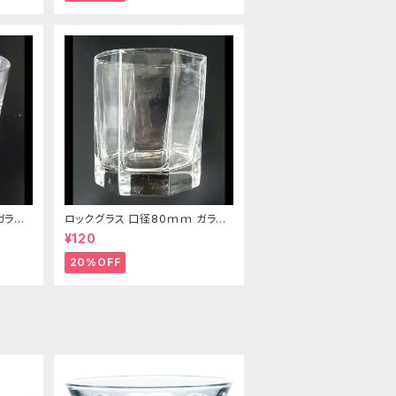
ガラス
ロックグラス 口径80ｍｍ ガラス
製 220cc
¥120
20%OFF