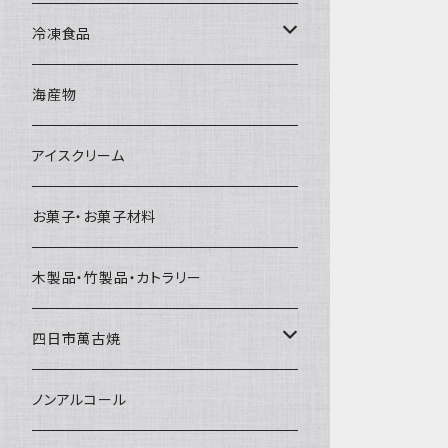
直径65mm
無果汁1Lパック
砕氷
かき氷カップ
ドライアイス4ｋｇ
オンザロック・グラス
冷凍食品
直径60mm
無果汁900mLパック
発泡スチロール無地-使い捨て
氷河の氷
かき氷スプーン・スプーンストロー
ドライアイス5ｋｇ
ビール・グラス
肉まん・あんまん
海産物
直径55mm
無果汁使い切りパック
発泡スチロールプリント柄
プラスチック・スプーン
氷アイテム
コンデンスミルク・練乳・あんこ
ドライアイス8ｋｇ
タンブラー
パスタ・スパゲッティ
アイスクリーム
ラグビーボール（卵型）
果汁入り天然色素1Lパック
紙製プリント柄
プラスチック・スプーンストロー
かき氷セット
ドライアイス10ｋｇ
かき氷器
惣菜
お菓子・お菓子材料
果汁入り600ｍL瓶
プラスチック・カップ
その他かき氷用品
ドライアイス15ｋｇ
木製品・竹製品・カトラリー
無添加瓶シロップ
ガラス製カップ
ドライアイス20ｋｇ
四日市萬古焼
ドライアイス25ｋｇ
土鍋・土釜
ノンアルコール