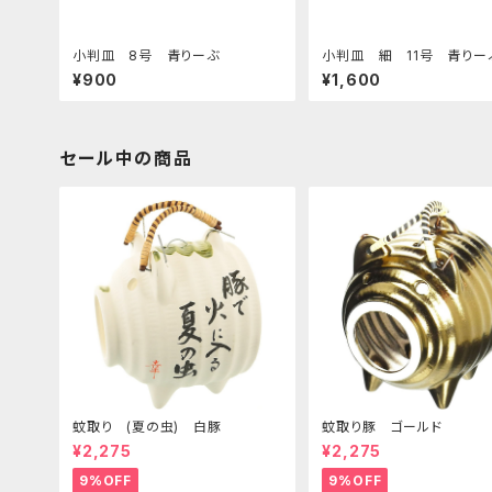
小判皿 8号 青りーぶ
小判皿 細 11号 青り
¥900
¥1,600
セール中の商品
蚊取り (夏の虫) 白豚
蚊取り豚 ゴールド
¥2,275
¥2,275
9%OFF
9%OFF