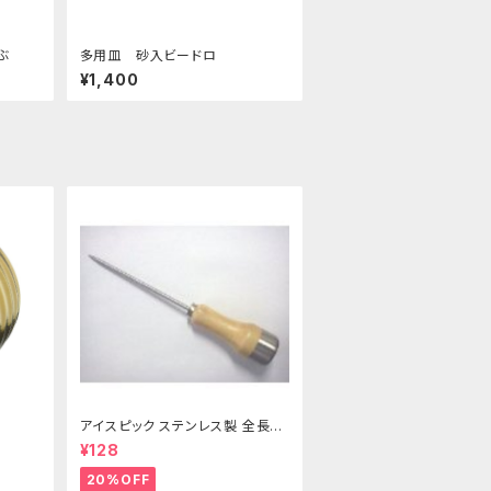
ーぶ
多用皿 砂入ビードロ
¥1,400
アイスピック ステンレス製 全長21
5ｍｍ
¥128
20%OFF