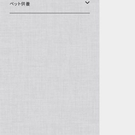
一般土鍋
皿・椀・丼・小物
ペット供養
深鍋
皿
オーブン・レンジ食器
ペットお棺ひつぎ
浅鍋
椀
オーブン対応
陶板・コンロ
お見送り・お別れ用品
タジン鍋
丼・鉢
レンジ対応
酒器
メモリアルグッツ
ご飯鍋・土釜
小物
茶器
葬祭用ドライアイス
ＩＨ鍋
花器
機能鍋
生花・立花
季節・歳時記・縁起物・置物
水盤・大皿
雛飾り