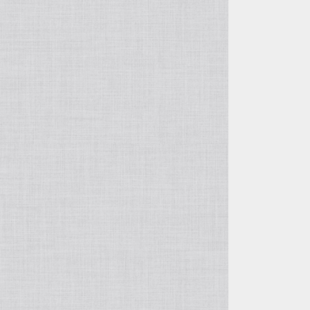
自由花・変形
五月飾り
投げ入れ・寸胴
干支・縁起物
コンポート（脚付き花器）
置物