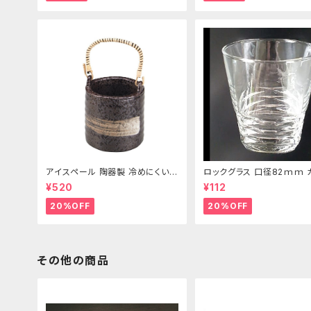
アイスペール 陶器製 冷めにくい二
ロックグラス 口径82ｍｍ 
重構造 860ml
製 250cc
¥520
¥112
20%OFF
20%OFF
その他の商品