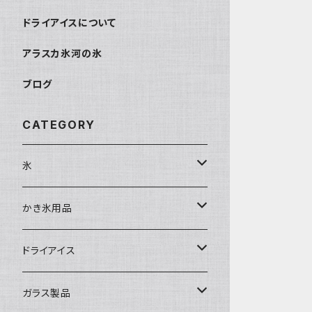
ドライアイスについて
アラスカ氷河の氷
ブログ
CATEGORY
氷
富士天然水の氷
かき氷用品
丸氷
かき氷シロップ
ドライアイス
直径70mm
無果汁1.8Lパック
角氷
かき氷機・かき氷器
ドライアイス3ｋｇ
ガラス製品