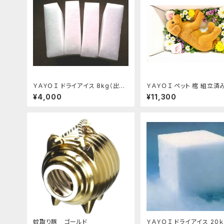
ＹＡＹＯＩ ドライアイス 8kg（出荷
ＹＡＹＯＩ ペット 棺 組立済
時9kg弱）
シート ドライアイス 10kg
¥4,000
¥11,300
冷凍便 S～M 小型犬 猫 う
蚊取り豚 ゴールド
ＹＡＹＯＩ ドライアイス 20