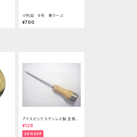
小判皿 6号 青りーぶ
¥700
アイスピック ステンレス製 全長21
5ｍｍ
¥128
20%OFF