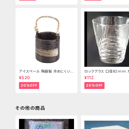
アイスペール 陶器製 冷めにくい二
ロックグラス 口径82ｍｍ 
重構造 860ml
製 250cc
¥520
¥112
20%OFF
20%OFF
その他の商品