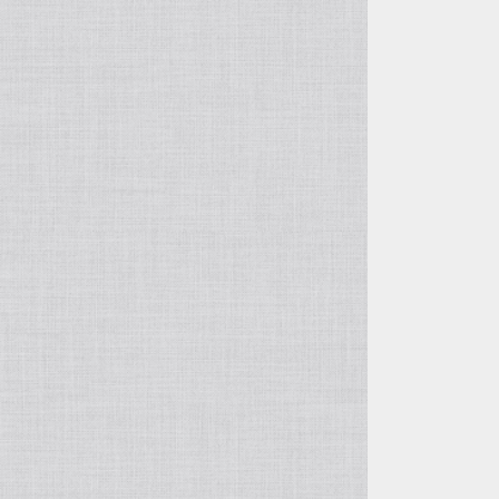
自由花・変形
五月飾り
投げ入れ・寸胴
干支・縁起物
コンポート（脚付き花器）
置物