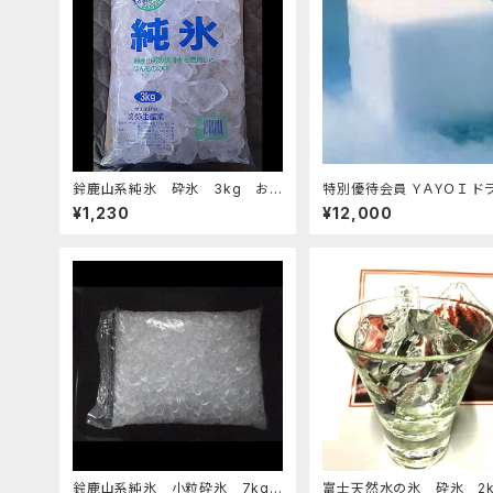
鈴鹿山系純氷 砕氷 3kg おす
特別優待会員 ＹＡＹＯＩ ドライア
すめ
イス 25ｋｇ
¥1,230
¥12,000
鈴鹿山系純氷 小粒砕氷 7kg
富士天然水の氷 砕氷 2k