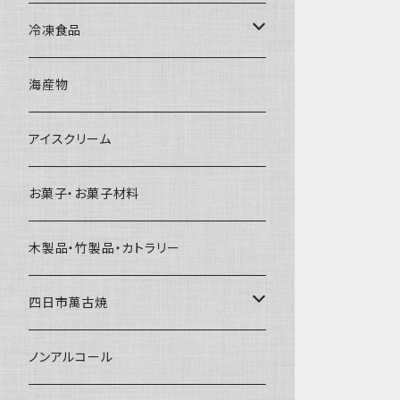
直径65mm
無果汁1Lパック
砕氷
かき氷カップ
ドライアイス4ｋｇ
オンザロック・グラス
冷凍食品
直径60mm
無果汁900mLパック
発泡スチロール無地-使い捨て
氷河の氷
かき氷スプーン・スプーンストロー
ドライアイス5ｋｇ
ビール・グラス
肉まん・あんまん
海産物
直径55mm
無果汁使い切りパック
発泡スチロールプリント柄
プラスチック・スプーン
氷アイテム
コンデンスミルク・練乳・あんこ
ドライアイス8ｋｇ
タンブラー
パスタ・スパゲッティ
アイスクリーム
ラグビーボール（卵型）
果汁入り天然色素1Lパック
紙製プリント柄
プラスチック・スプーンストロー
かき氷セット
ドライアイス10ｋｇ
かき氷器
惣菜
お菓子・お菓子材料
果汁入り600ｍL瓶
プラスチック・カップ
その他かき氷用品
ドライアイス15ｋｇ
木製品・竹製品・カトラリー
無添加瓶シロップ
ガラス製カップ
ドライアイス20ｋｇ
四日市萬古焼
ドライアイス25ｋｇ
土鍋・土釜
ノンアルコール