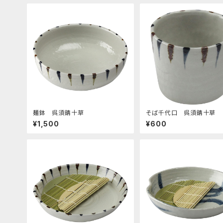
麺鉢 呉須錆十草
そば千代口 呉須錆十草
¥1,500
¥600