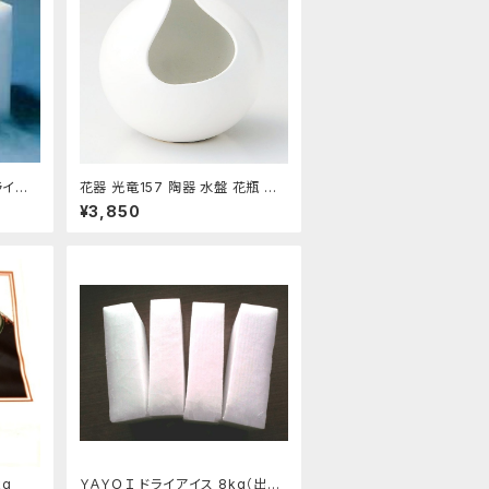
花器 光竜157 陶器 水盤 花瓶 コ
ンポーネント フラワーベース
¥3,850
g
ＹＡＹＯＩ ドライアイス 8kg（出荷