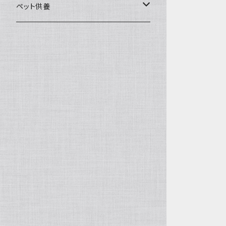
一般土鍋
皿・椀・丼・小物
ペット供養
深鍋
皿
オーブン・レンジ食器
ペットお棺ひつぎ
浅鍋
椀
オーブン対応
陶板・コンロ
お見送り・お別れ用品
タジン鍋
丼・鉢
レンジ対応
酒器
メモリアルグッツ
ご飯鍋・土釜
小物
茶器
葬祭用ドライアイス
ＩＨ鍋
花器
機能鍋
生花・立花
季節・歳時記・縁起物・置物
水盤・大皿
雛飾り