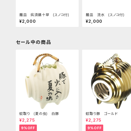
麺皿 呉須錆十草 (スノコ付)
麺皿 流水 (スノコ付)
¥2,000
¥2,000
セール中の商品
蚊取り (夏の虫) 白豚
蚊取り豚 ゴールド
¥2,275
¥2,275
9%OFF
9%OFF