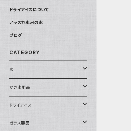
ドライアイスについて
アラスカ氷河の氷
ブログ
CATEGORY
氷
富士天然水の氷
かき氷用品
丸氷
かき氷シロップ
ドライアイス
直径70mm
無果汁1.8Lパック
角氷
かき氷機・かき氷器
ドライアイス3ｋｇ
ガラス製品