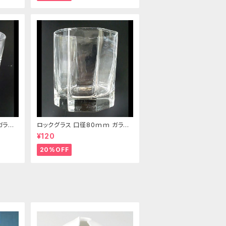
ガラス
ロックグラス 口径80ｍｍ ガラス
製 220cc
¥120
20%OFF