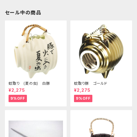
セール中の商品
蚊取り (夏の虫) 白豚
蚊取り豚 ゴールド
¥2,275
¥2,275
9%OFF
9%OFF