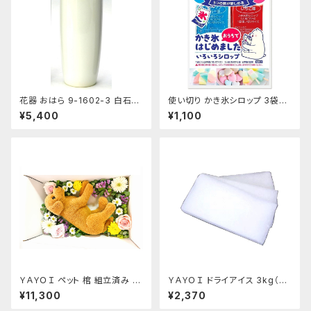
花器 おはら 9-1602-3 白石投
使い切り かき氷シロップ 3袋セ
入 白 花瓶 フラワーベース
ット いちご ハワイアンブルー マ
¥5,400
¥1,100
ンゴー マスカット コーラ 35mL
各1袋5種類×3袋セット【クリック
ポスト便専用】
ＹＡＹＯＩ ペット 棺 組立済み 防
ＹＡＹＯＩ ドライアイス 3kg（出
水シート ドライアイス 10kg付
荷時4kg弱） おすすめ
¥11,300
¥2,370
セット 冷凍便 S～M 小型犬 猫