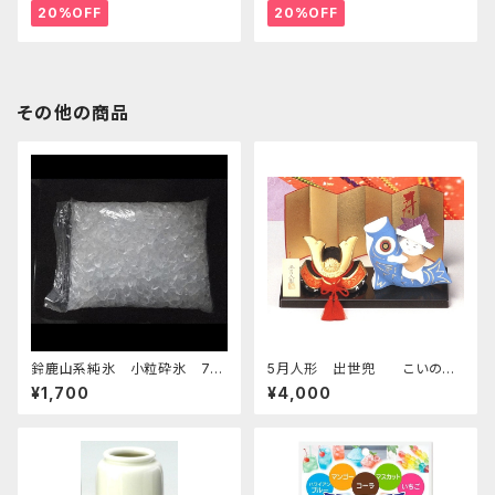
20%OFF
20%OFF
その他の商品
鈴鹿山系純氷 小粒砕氷 7k
5月人形 出世兜 こいのぼ
g
り付 四日市萬古焼
¥1,700
¥4,000