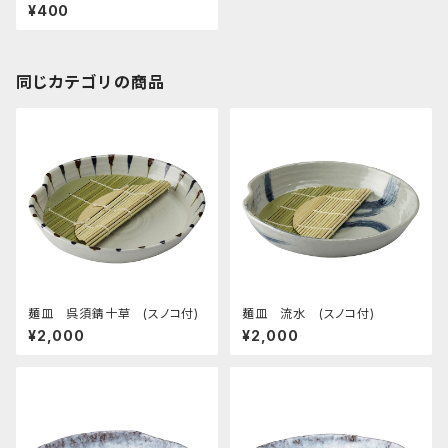
釉
¥400
同じカテゴリの商品
麺皿 呉須錆十草 (スノコ付)
麺皿 流水 (スノコ付)
¥2,000
¥2,000