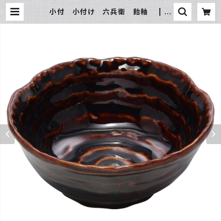
小付 小付け 六兵衛 飴釉 | 氷
販売店