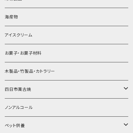
直径60mm
無果汁900mLパック
発泡スチロール無地-使い捨て
氷河の氷
かき氷スプーン・スプーンストロー
ドライアイス5ｋｇ
ビール・グラス
肉まん・あんまん
海産物
直径55mm
無果汁使い切りパック
発泡スチロールプリント柄
プラスチック・スプーン
氷アイテム
コンデンスミルク・練乳・あんこ
ドライアイス8ｋｇ
タンブラー
パスタ・スパゲッティ
アイスクリーム
ラグビーボール（卵型）
果汁入り天然色素1Lパック
紙製プリント柄
プラスチック・スプーンストロー
かき氷セット
ドライアイス10ｋｇ
かき氷器
惣菜
お菓子・お菓子材料
果汁入り600ｍL瓶
プラスチック・カップ
その他かき氷用品
ドライアイス15ｋｇ
木製品・竹製品・カトラリー
無添加瓶シロップ
ガラス製カップ
ドライアイス20ｋｇ
四日市萬古焼
ドライアイス25ｋｇ
土鍋・土釜
ノンアルコール
一般土鍋
皿・椀・丼・小物
ペット供養