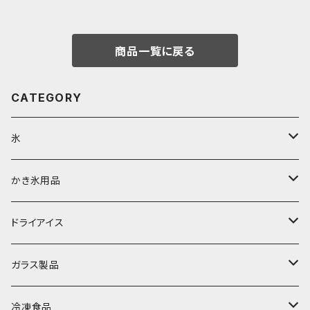
うさぎ用
商品一覧に戻る
CATEGORY
氷
富士天然水の氷
かき氷用品
丸氷
かき氷シロップ
ドライアイス
直径70mm
無果汁1.8Lパック
角氷
かき氷機・かき氷器
ドライアイス3ｋｇ
ガラス製品
直径65mm
無果汁1Lパック
砕氷
かき氷カップ
ドライアイス4ｋｇ
オンザロック・グラス
冷凍食品