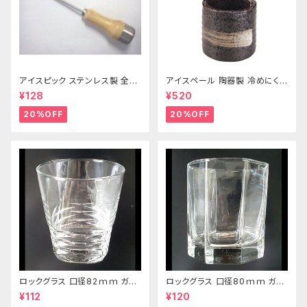
アイスピック ステンレス製 全長
アイスペール 陶器製 冷めにくい
215ｍｍ
二重構造 860ml
¥128
¥520
20%OFF
20%OFF
ロックグラス 口径82ｍｍ ガラ
ロックグラス 口径80ｍｍ ガラ
ス製 250cc
ス製 220cc
¥112
¥120