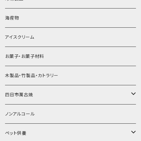
直径60mm
無果汁900mLパック
発泡スチロール無地-使い捨て
氷河の氷
かき氷スプーン・スプーンストロー
ドライアイス5ｋｇ
ビール・グラス
肉まん・あんまん
海産物
直径55mm
無果汁使い切りパック
発泡スチロールプリント柄
プラスチック・スプーン
氷アイテム
コンデンスミルク・練乳・あんこ
ドライアイス8ｋｇ
タンブラー
パスタ・スパゲッティ
アイスクリーム
ラグビーボール（卵型）
果汁入り天然色素1Lパック
紙製プリント柄
プラスチック・スプーンストロー
かき氷セット
ドライアイス10ｋｇ
かき氷器
惣菜
お菓子・お菓子材料
果汁入り600ｍL瓶
プラスチック・カップ
その他かき氷用品
ドライアイス15ｋｇ
木製品・竹製品・カトラリー
無添加瓶シロップ
ガラス製カップ
ドライアイス20ｋｇ
四日市萬古焼
ドライアイス25ｋｇ
土鍋・土釜
ノンアルコール
一般土鍋
皿・椀・丼・小物
ペット供養