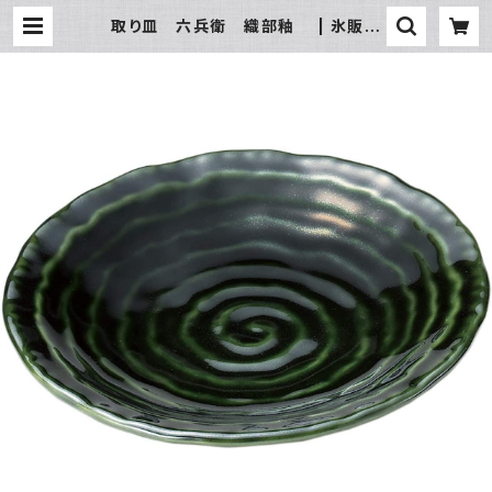
取り皿 六兵衛 織部釉 | 氷販売
店