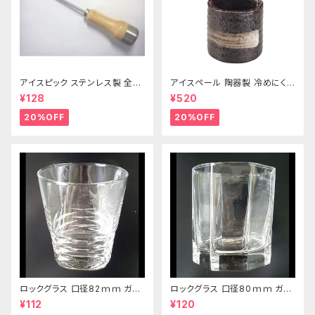
アイスピック ステンレス製 全長
アイスペール 陶器製 冷めにくい
215ｍｍ
二重構造 860ml
¥128
¥520
20%OFF
20%OFF
ロックグラス 口径82ｍｍ ガラ
ロックグラス 口径80ｍｍ ガラ
ス製 250cc
ス製 220cc
¥112
¥120