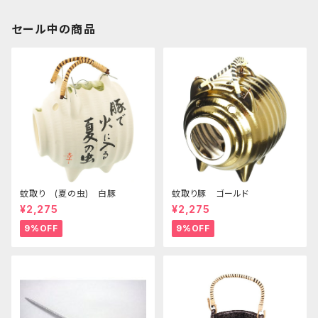
セール中の商品
蚊取り (夏の虫) 白豚
蚊取り豚 ゴールド
¥2,275
¥2,275
9%OFF
9%OFF