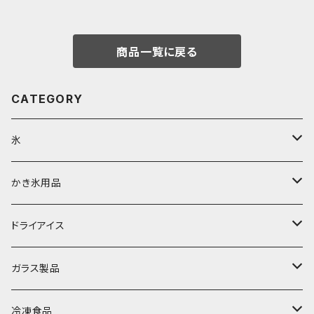
ス 日本製 食洗機対応 おすす
め
商品一覧に戻る
CATEGORY
氷
富士天然水の氷
かき氷用品
丸氷
かき氷シロップ
ドライアイス
直径70mm
無果汁1.8Lパック
角氷
かき氷機・かき氷器
ドライアイス3ｋｇ
ガラス製品
直径65mm
無果汁1Lパック
砕氷
かき氷カップ
ドライアイス4ｋｇ
オンザロック・グラス
冷凍食品