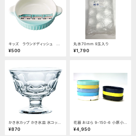
キッズ ラウンドディッシュ 超
丸氷70mm 9玉入り
特急エメラルド
¥500
¥1,790
かき氷カップ かき氷皿 氷コップ
花器 おはら 9-150-6 小原小
デザートカップ、アイスクリーム
判 ナマコ 花瓶 フラワーベース
¥870
¥4,950
カップ 340ml 東洋佐々木ガラ
水盤