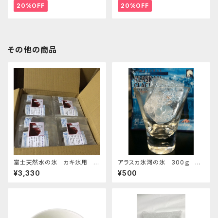
20%OFF
20%OFF
その他の商品
富士天然水の氷 カキ氷用 2
アラスカ氷河の氷 300ｇ お
kg 4個セット 発泡スチロール箱
すすめ
¥3,330
¥500
入り