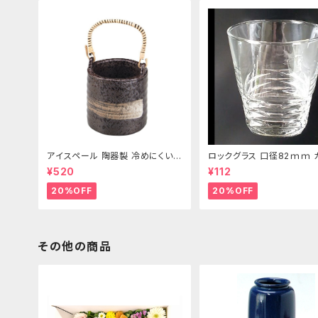
アイスペール 陶器製 冷めにくい二
ロックグラス 口径82ｍｍ 
重構造 860ml
製 250cc
¥520
¥112
20%OFF
20%OFF
その他の商品