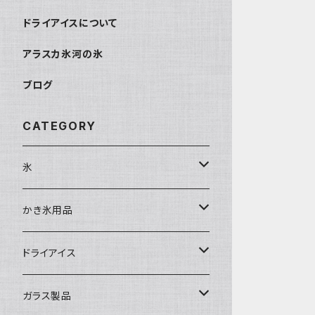
ドライアイスについて
アラスカ氷河の氷
ブログ
CATEGORY
氷
富士天然水の氷
かき氷用品
丸氷
かき氷シロップ
ドライアイス
直径70mm
無果汁1.8Lパック
角氷
かき氷機・かき氷器
ドライアイス3ｋｇ
ガラス製品