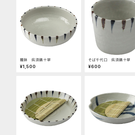
麺鉢 呉須錆十草
そば千代口 呉須錆十草
¥1,500
¥600