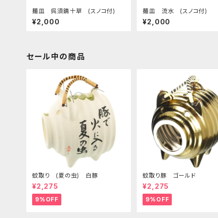
麺皿 呉須錆十草 (スノコ付)
麺皿 流水 (スノコ付)
¥2,000
¥2,000
セール中の商品
蚊取り (夏の虫) 白豚
蚊取り豚 ゴールド
¥2,275
¥2,275
9%OFF
9%OFF