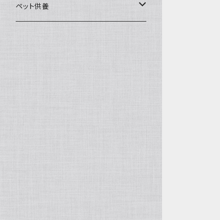
一般土鍋
皿・椀・丼・小物
ペット供養
深鍋
皿
オーブン・レンジ食器
ペットお棺ひつぎ
浅鍋
椀
オーブン対応
陶板・コンロ
お見送り・お別れ用品
タジン鍋
丼・鉢
レンジ対応
酒器
メモリアルグッツ
ご飯鍋・土釜
小物
茶器
葬祭用ドライアイス
ＩＨ鍋
花器
機能鍋
生花・立花
季節・歳時記・縁起物・置物
水盤・大皿
雛飾り