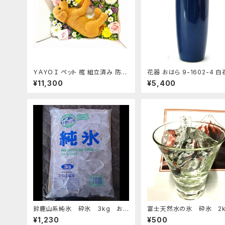
ＹＡＹＯＩ ペット 棺 組立済み 防水
花器 おはら 9-1602-4 
シート ドライアイス 10kg付セット
ナマコ 花瓶 フラワーベース
¥11,300
¥5,400
冷凍便 S～M 小型犬 猫 うさぎ用
鈴鹿山系純氷 砕氷 3kg おす
富士天然水の氷 砕氷 2k
すめ
¥1,230
¥500