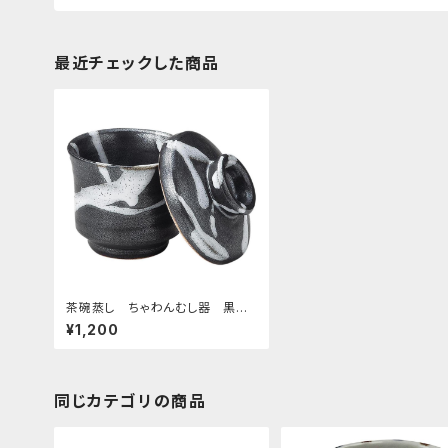
最近チェックした商品
茶碗蒸し ちゃわんむし器 黒釉
流し
¥1,200
同じカテゴリの商品