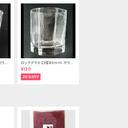
ガラス
ロックグラス 口径80ｍｍ ガラス
製 220cc
¥120
20%OFF