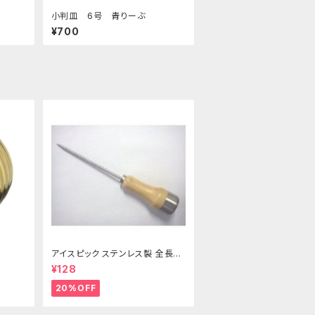
小判皿 6号 青りーぶ
¥700
アイスピック ステンレス製 全長21
5ｍｍ
¥128
20%OFF