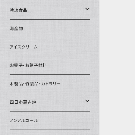
直径65mm
無果汁1Lパック
砕氷
かき氷カップ
ドライアイス4ｋｇ
オンザロック・グラス
冷凍食品
直径60mm
無果汁900mLパック
発泡スチロール無地-使い捨て
氷河の氷
かき氷スプーン・スプーンストロー
ドライアイス5ｋｇ
ビール・グラス
肉まん・あんまん
海産物
直径55mm
無果汁使い切りパック
発泡スチロールプリント柄
プラスチック・スプーン
氷アイテム
コンデンスミルク・練乳・あんこ
ドライアイス8ｋｇ
タンブラー
パスタ・スパゲッティ
アイスクリーム
ラグビーボール（卵型）
果汁入り天然色素1Lパック
紙製プリント柄
プラスチック・スプーンストロー
かき氷セット
ドライアイス10ｋｇ
かき氷器
惣菜
お菓子・お菓子材料
果汁入り600ｍL瓶
プラスチック・カップ
その他かき氷用品
ドライアイス15ｋｇ
木製品・竹製品・カトラリー
無添加瓶シロップ
ガラス製カップ
ドライアイス20ｋｇ
四日市萬古焼
ドライアイス25ｋｇ
土鍋・土釜
ノンアルコール