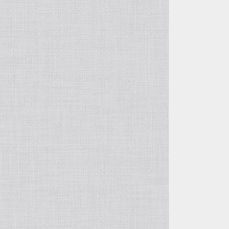
自由花・変形
五月飾り
投げ入れ・寸胴
干支・縁起物
コンポート（脚付き花器）
置物