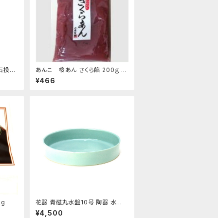
白石投入
あんこ 桜あん さくら餡 200ｇ 老
舗 あんこ屋のこだわり餡【クリック
¥466
ポスト便】
g
花器 青磁丸水盤10号 陶器 水盤
花瓶 フラワーベース
¥4,500