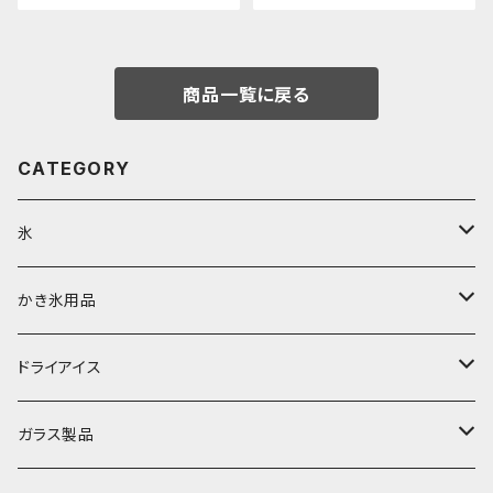
商品一覧に戻る
CATEGORY
氷
富士天然水の氷
かき氷用品
丸氷
かき氷シロップ
ドライアイス
直径70mm
無果汁1.8Lパック
角氷
かき氷機・かき氷器
ドライアイス3ｋｇ
ガラス製品
直径65mm
無果汁1Lパック