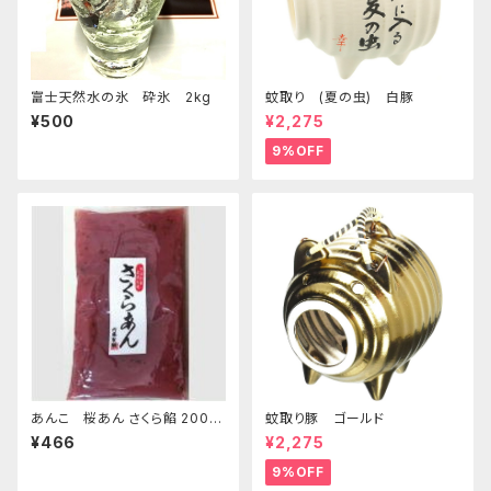
富士天然水の氷 砕氷 2kg
蚊取り (夏の虫) 白豚
¥500
¥2,275
9%OFF
あんこ 桜あん さくら餡 200ｇ
蚊取り豚 ゴールド
老舗 あんこ屋のこだわり餡【ク
¥466
¥2,275
リックポスト便】
9%OFF