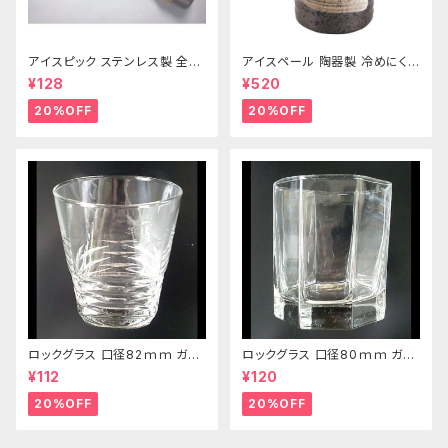
アイスピック ステンレス製 全長
アイスペール 陶器製 冷めにくい
215ｍｍ
二重構造 860ml
¥128
¥520
20%OFF
20%OFF
ロックグラス 口径82ｍｍ ガラ
ロックグラス 口径80ｍｍ ガラ
ス製 250cc
ス製 220cc
¥112
¥120
20%OFF
20%OFF