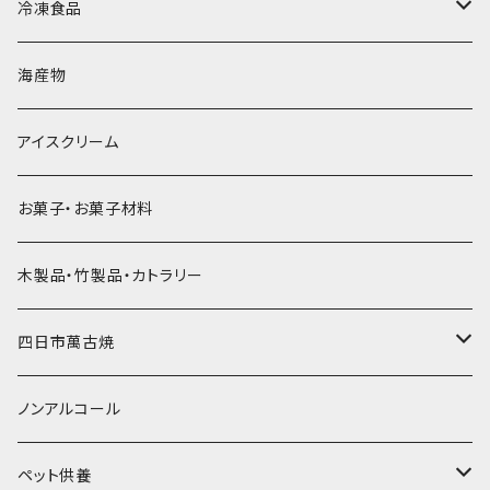
砕氷
かき氷カップ
ドライアイス4ｋｇ
オンザロック・グラス
冷凍食品
直径60mm
無果汁900mLパック
発泡スチロール無地-使い捨て
氷河の氷
かき氷スプーン・スプーンストロー
ドライアイス5ｋｇ
ビール・グラス
肉まん・あんまん
海産物
直径55mm
無果汁使い切りパック
発泡スチロールプリント柄
プラスチック・スプーン
氷アイテム
コンデンスミルク・練乳・あんこ
ドライアイス8ｋｇ
タンブラー
パスタ・スパゲッティ
アイスクリーム
ラグビーボール（卵型）
果汁入り天然色素1Lパック
紙製プリント柄
プラスチック・スプーンストロー
かき氷セット
ドライアイス10ｋｇ
かき氷器
惣菜
お菓子・お菓子材料
果汁入り600ｍL瓶
プラスチック・カップ
その他かき氷用品
ドライアイス15ｋｇ
木製品・竹製品・カトラリー
無添加瓶シロップ
ガラス製カップ
ドライアイス20ｋｇ
四日市萬古焼
ドライアイス25ｋｇ
土鍋・土釜
ノンアルコール
一般土鍋
皿・椀・丼・小物
ペット供養