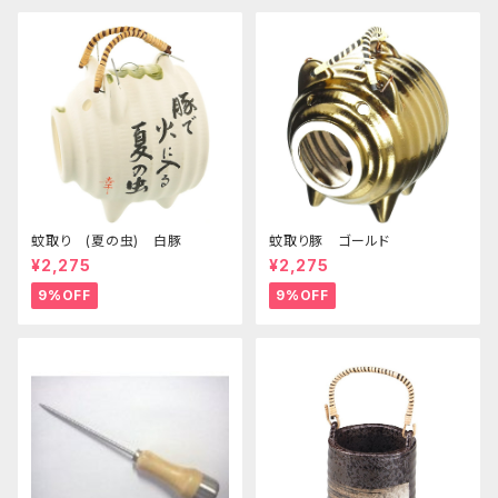
蚊取り (夏の虫) 白豚
蚊取り豚 ゴールド
¥2,275
¥2,275
9%OFF
9%OFF