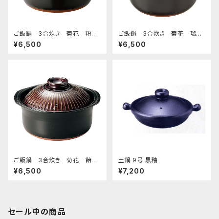
ご飯鍋 3合炊き 菊花 粉
ご飯鍋 3合炊き 菊花 瑠璃
引
釉
¥6,500
¥6,500
ご飯鍋 3合炊き 菊花 飴
土鍋 9号 黒釉
釉
¥6,500
¥7,200
セール中の商品