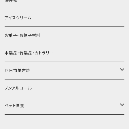
海産物
直径55mm
無果汁使い切りパック
発泡スチロールプリント柄
プラスチック・スプーン
氷アイテム
コンデンスミルク・練乳・あんこ
ドライアイス8ｋｇ
タンブラー
パスタ・スパゲッティ
アイスクリーム
ラグビーボール（卵型）
果汁入り天然色素1Lパック
紙製プリント柄
プラスチック・スプーンストロー
かき氷セット
ドライアイス10ｋｇ
かき氷器
惣菜
お菓子・お菓子材料
果汁入り600ｍL瓶
プラスチック・カップ
その他かき氷用品
ドライアイス15ｋｇ
木製品・竹製品・カトラリー
無添加瓶シロップ
ガラス製カップ
ドライアイス20ｋｇ
四日市萬古焼
ドライアイス25ｋｇ
土鍋・土釜
ノンアルコール
一般土鍋
皿・椀・丼・小物
ペット供養
深鍋
皿
オーブン・レンジ食器
ペットお棺ひつぎ