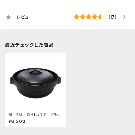
レビュー
(17)
最近チェックした商品
鍋 8号 炊きじょうず ブラッ
ク
¥6,300