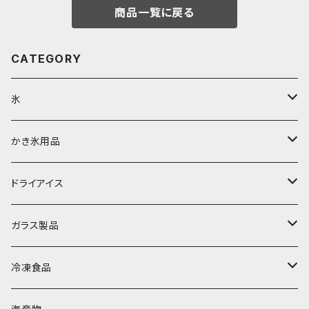
商品一覧に戻る
CATEGORY
氷
富士天然水の氷
かき氷用品
丸氷
かき氷シロップ
ドライアイス
直径70mm
無果汁1.8Lパック
角氷
かき氷機・かき氷器
ドライアイス3ｋｇ
ガラス製品
直径65mm
無果汁1Lパック
砕氷
かき氷カップ
ドライアイス4ｋｇ
オンザロック・グラス
冷凍食品
直径60mm
無果汁900mLパック
発泡スチロール無地-使い捨て
氷河の氷
かき氷スプーン・スプーンストロー
ドライアイス5ｋｇ
ビール・グラス
肉まん・あんまん