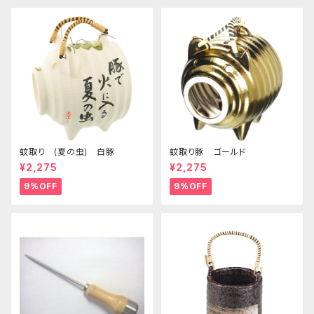
蚊取り (夏の虫) 白豚
蚊取り豚 ゴールド
¥2,275
¥2,275
9%OFF
9%OFF