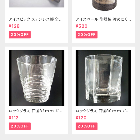
アイスピック ステンレス製 全長
アイスペール 陶器製 冷めにくい
215ｍｍ
二重構造 860ml
¥128
¥520
20%OFF
20%OFF
ロックグラス 口径82ｍｍ ガラ
ロックグラス 口径80ｍｍ ガラ
ス製 250cc
ス製 220cc
¥112
¥120
20%OFF
20%OFF