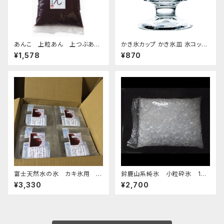
あんこ 上粒あん 上つぶあん
かき氷カップ かき氷皿 氷コップ
1kg-老舗あんこ屋のこだわり餡
デザートカップ、アイスクリーム
¥1,578
¥870
カップ 340ml 東洋佐々木ガラ
ス 日本製 食洗機対応 おすす
め
富士天然水の氷 カキ氷用 2
鈴鹿山系純氷 小粒砕氷 14k
kg 4個セット 発泡スチロール箱
g
¥3,330
¥2,700
入り