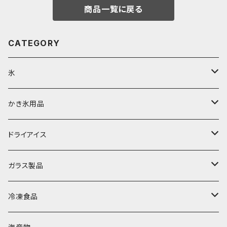
商品一覧に戻る
CATEGORY
氷
富士天然水の氷
かき氷用品
丸氷
かき氷シロップ
ドライアイス
直径70mm
無果汁1.8Lパック
角氷
かき氷機・かき氷器
ドライアイス3ｋｇ
ガラス製品
直径65mm
無果汁1Lパック
砕氷
かき氷カップ
ドライアイス4ｋｇ
オンザロック・グラス
冷凍食品
直径60mm
無果汁900mLパック
発泡スチロール無地-使い捨て
氷河の氷
かき氷スプーン・スプーンストロー
ドライアイス5ｋｇ
ビール・グラス
肉まん・あんまん