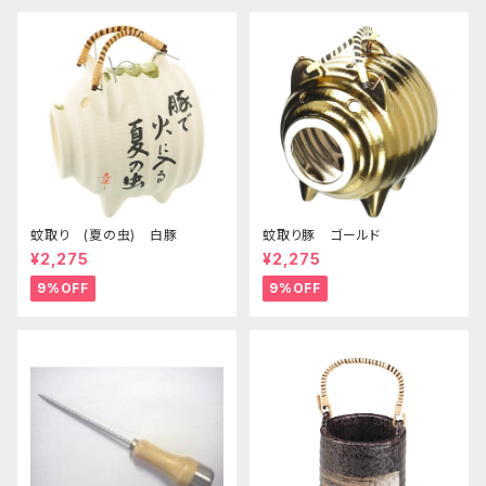
蚊取り (夏の虫) 白豚
蚊取り豚 ゴールド
¥2,275
¥2,275
9%OFF
9%OFF