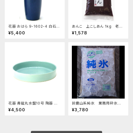
花器 おはら 9-1602-4 白石投
あんこ 上こしあん 1kg 老舗
入 ナマコ 花瓶 フラワーベース
あんこ屋のこだわり餡
¥5,400
¥1,578
花器 青磁丸水盤10号 陶器 水
鈴鹿山系純氷 業務用砕氷 1
盤 花瓶 フラワーベース
4.4kg
¥4,500
¥3,780