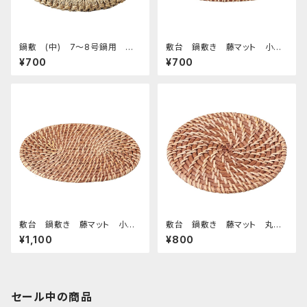
鍋敷 (中) 7～8号鍋用 イ
敷台 鍋敷き 藤マット 小
草
判 20
¥700
¥700
敷台 鍋敷き 藤マット 小
敷台 鍋敷き 藤マット 丸 1
判 26
6
¥1,100
¥800
セール中の商品