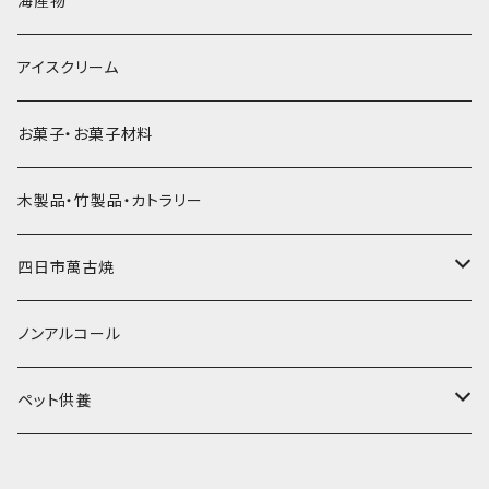
海産物
直径55mm
無果汁使い切りパック
発泡スチロールプリント柄
プラスチック・スプーン
氷アイテム
コンデンスミルク・練乳・あんこ
ドライアイス8ｋｇ
タンブラー
パスタ・スパゲッティ
アイスクリーム
ラグビーボール（卵型）
果汁入り天然色素1Lパック
紙製プリント柄
プラスチック・スプーンストロー
かき氷セット
ドライアイス10ｋｇ
かき氷器
惣菜
お菓子・お菓子材料
果汁入り600ｍL瓶
プラスチック・カップ
その他かき氷用品
ドライアイス15ｋｇ
木製品・竹製品・カトラリー
無添加瓶シロップ
ガラス製カップ
ドライアイス20ｋｇ
四日市萬古焼
ドライアイス25ｋｇ
土鍋・土釜
ノンアルコール
一般土鍋
皿・椀・丼・小物
ペット供養
深鍋
皿
オーブン・レンジ食器
ペットお棺ひつぎ