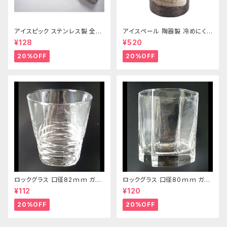
アイスピック ステンレス製 全長
アイスペール 陶器製 冷めにくい
215ｍｍ
二重構造 860ml
¥128
¥520
20%OFF
20%OFF
ロックグラス 口径82ｍｍ ガラ
ロックグラス 口径80ｍｍ ガラ
ス製 250cc
ス製 220cc
¥112
¥120
20%OFF
20%OFF