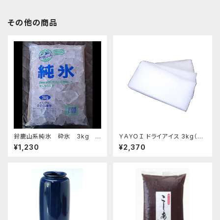
その他の商品
鈴鹿山系純氷 砕氷 3kg
ＹＡＹＯＩ ドライアイス 3kg（出
おすすめ
荷時4kg弱） おすすめ
¥1,230
¥2,370