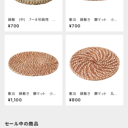
鍋敷 (中) 7～8号鍋用 イ
敷台 鍋敷き 藤マット 小
草
判 20
¥700
¥700
敷台 鍋敷き 藤マット 小
敷台 鍋敷き 藤マット 丸 1
判 26
6
¥1,100
¥800
セール中の商品