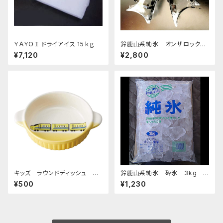
ＹＡＹＯＩ ドライアイス 15ｋｇ
鈴鹿山系純氷 オンザロック
原料 1.5kg 9袋
¥7,120
¥2,800
キッズ ラウンドディッシュ 超
鈴鹿山系純氷 砕氷 3kg
特急イエロー
おすすめ
¥500
¥1,230