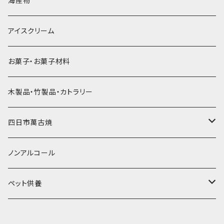
海産物
直径55mm
無果汁使い切りパック
発泡スチロールプリント柄
プラスチック・スプーン
氷アイテム
コンデンスミルク・練乳・あんこ
ドライアイス8ｋｇ
タンブラー
パスタ・スパゲッティ
アイスクリーム
ラグビーボール（卵型）
果汁入り天然色素1Lパック
紙製プリント柄
プラスチック・スプーンストロー
かき氷セット
ドライアイス10ｋｇ
かき氷器
惣菜
お菓子・お菓子材料
果汁入り600ｍL瓶
プラスチック・カップ
その他かき氷用品
ドライアイス15ｋｇ
木製品・竹製品・カトラリー
無添加瓶シロップ
ガラス製カップ
ドライアイス20ｋｇ
四日市萬古焼
ドライアイス25ｋｇ
土鍋・土釜
ノンアルコール
一般土鍋
皿・椀・丼・小物
ペット供養
深鍋
皿
オーブン・レンジ食器
ペットお棺ひつぎ