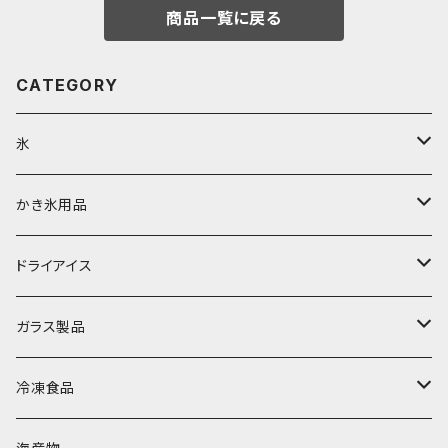
商品一覧に戻る
CATEGORY
氷
富士天然水の氷
かき氷用品
丸氷
かき氷シロップ
ドライアイス
直径70mm
無果汁1.8Lパック
角氷
かき氷機・かき氷器
ドライアイス3ｋｇ
ガラス製品
直径65mm
無果汁1Lパック
砕氷
かき氷カップ
ドライアイス4ｋｇ
オンザロック・グラス
冷凍食品
直径60mm
無果汁900mLパック
発泡スチロール無地-使い捨て
氷河の氷
かき氷スプーン・スプーンストロー
ドライアイス5ｋｇ
ビール・グラス
肉まん・あんまん