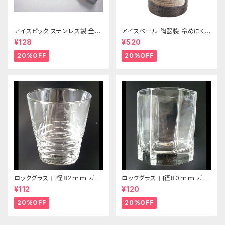
アイスピック ステンレス製 全長
アイスペール 陶器製 冷めにくい
215ｍｍ
二重構造 860ml
¥128
¥520
20%OFF
20%OFF
ロックグラス 口径82ｍｍ ガラ
ロックグラス 口径80ｍｍ ガラ
ス製 250cc
ス製 220cc
¥112
¥120
20%OFF
20%OFF