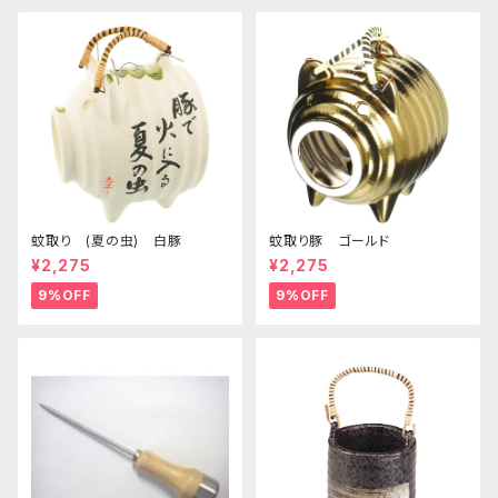
蚊取り (夏の虫) 白豚
蚊取り豚 ゴールド
¥2,275
¥2,275
9%OFF
9%OFF