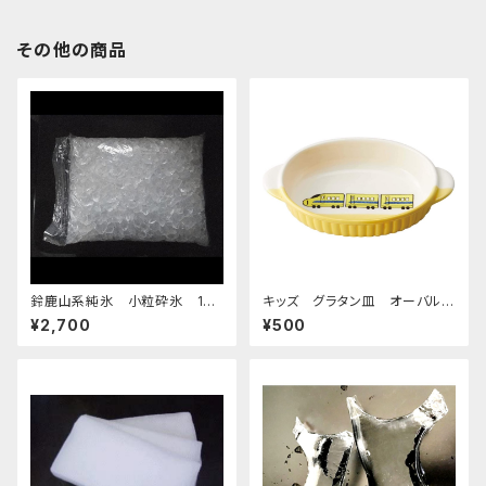
その他の商品
鈴鹿山系純氷 小粒砕氷 14k
キッズ グラタン皿 オーバルデ
g
ィッシュ 超特急イエロー
¥2,700
¥500