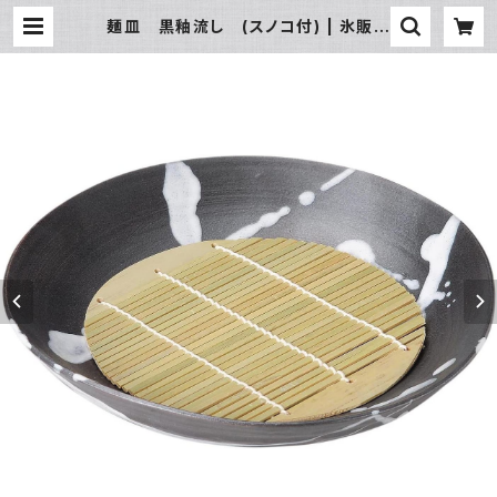
麺皿 黒釉流し (スノコ付) | 氷販売
店