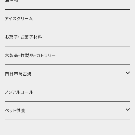
海産物
直径55mm
無果汁使い切りパック
発泡スチロールプリント柄
プラスチック・スプーン
氷アイテム
コンデンスミルク・練乳・あんこ
ドライアイス8ｋｇ
タンブラー
パスタ・スパゲッティ
アイスクリーム
ラグビーボール（卵型）
果汁入り天然色素1Lパック
紙製プリント柄
プラスチック・スプーンストロー
かき氷セット
ドライアイス10ｋｇ
かき氷器
惣菜
お菓子・お菓子材料
果汁入り600ｍL瓶
プラスチック・カップ
その他かき氷用品
ドライアイス15ｋｇ
木製品・竹製品・カトラリー
無添加瓶シロップ
ガラス製カップ
ドライアイス20ｋｇ
四日市萬古焼
ドライアイス25ｋｇ
土鍋・土釜
ノンアルコール
一般土鍋
皿・椀・丼・小物
ペット供養
深鍋
皿
オーブン・レンジ食器
ペットお棺ひつぎ