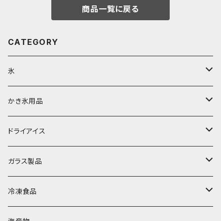
商品一覧に戻る
CATEGORY
氷
富士天然水の氷
かき氷用品
丸氷
かき氷シロップ
ドライアイス
直径70mm
無果汁1.8Lパック
角氷
かき氷機・かき氷器
ドライアイス3ｋｇ
ガラス製品
直径65mm
無果汁1Lパック
砕氷
かき氷カップ
ドライアイス4ｋｇ
オンザロック・グラス
冷凍食品
直径60mm
無果汁900mLパック
発泡スチロール無地-使い捨て
氷河の氷
かき氷スプーン・スプーンストロー
ドライアイス5ｋｇ
ビール・グラス
肉まん・あんまん