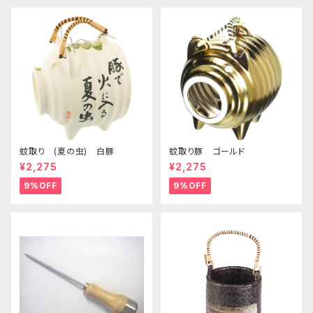
蚊取り (夏の虫) 白豚
蚊取り豚 ゴールド
¥2,275
¥2,275
9%OFF
9%OFF