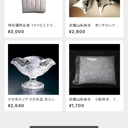
特別優待会員 ＹＡＹＯＩ ドライ
鈴鹿山系純氷 オンザロック
アイス 5kg（出荷時6kg弱）
原料 1.5kg 9袋
¥3,000
¥2,800
おすすめ
かき氷カップ かき氷皿 氷コップ
鈴鹿山系純氷 小粒砕氷 7k
デザートカップ、アイスクリーム
g
¥2,640
¥1,700
カップ 鳴門 花 フラッペ デザー
ト鉢 日本製 おすすめ