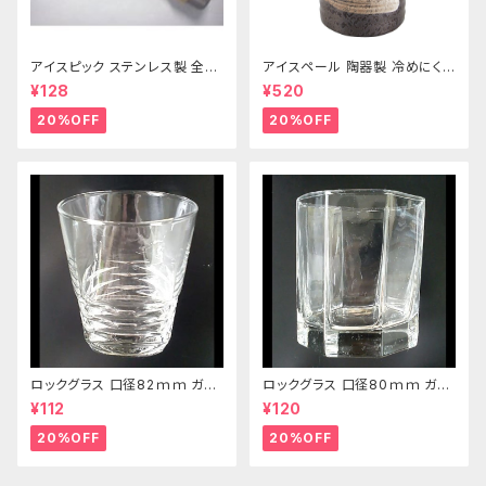
アイスピック ステンレス製 全長
アイスペール 陶器製 冷めにくい
215ｍｍ
二重構造 860ml
¥128
¥520
20%OFF
20%OFF
ロックグラス 口径82ｍｍ ガラ
ロックグラス 口径80ｍｍ ガラ
ス製 250cc
ス製 220cc
¥112
¥120
20%OFF
20%OFF