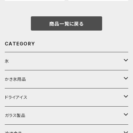
商品一覧に戻る
CATEGORY
氷
富士天然水の氷
かき氷用品
丸氷
かき氷シロップ
ドライアイス
直径70mm
無果汁1.8Lパック
角氷
かき氷機・かき氷器
ドライアイス3ｋｇ
ガラス製品
直径65mm
無果汁1Lパック