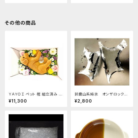
その他の商品
ＹＡＹＯＩ ペット 棺 組立済み 防
鈴鹿山系純氷 オンザロック
水シート ドライアイス 10kg付
原料 1.5kg 9袋
¥11,300
¥2,800
セット 冷凍便 S～M 小型犬 猫
うさぎ用