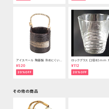
アイスペール 陶器製 冷めにくい二
ロックグラス 口径82ｍｍ 
重構造 860ml
製 250cc
¥520
¥112
20%OFF
20%OFF
その他の商品