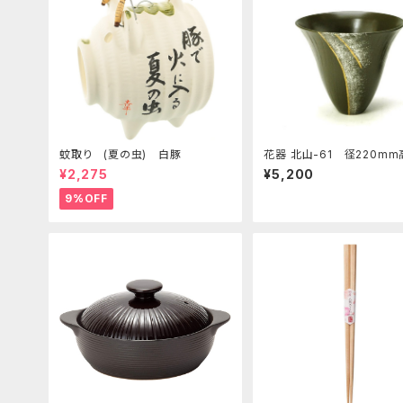
蚊取り (夏の虫) 白豚
花器 北山-61 径220mm
0ｍｍ 陶器製 剣山受付
¥2,275
¥5,200
生け花 いけばな 花瓶 華
9%OFF