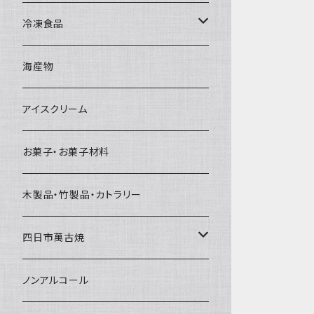
直径65mm
無果汁1Lパック
砕氷
かき氷カップ
ドライアイス4ｋｇ
オンザロック・グラス
冷凍食品
直径60mm
無果汁900mLパック
発泡スチロール無地-使い捨て
氷河の氷
かき氷スプーン・スプーンストロー
ドライアイス5ｋｇ
ビール・グラス
肉まん・あんまん
海産物
直径55mm
無果汁使い切りパック
発泡スチロールプリント柄
プラスチック・スプーン
氷アイテム
コンデンスミルク・練乳・あんこ
ドライアイス8ｋｇ
タンブラー
パスタ・スパゲッティ
アイスクリーム
ラグビーボール（卵型）
果汁入り天然色素1Lパック
紙製プリント柄
プラスチック・スプーンストロー
かき氷セット
ドライアイス10ｋｇ
かき氷器
惣菜
お菓子・お菓子材料
果汁入り600ｍL瓶
プラスチック・カップ
その他かき氷用品
ドライアイス15ｋｇ
木製品・竹製品・カトラリー
無添加瓶シロップ
ガラス製カップ
ドライアイス20ｋｇ
四日市萬古焼
ドライアイス25ｋｇ
土鍋・土釜
ノンアルコール