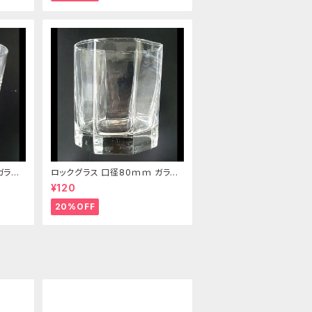
ガラス
ロックグラス 口径80ｍｍ ガラス
製 220cc
¥120
20%OFF