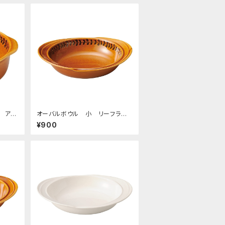
 ア
オーバルボウル 小 リーフライ
ン アメ
¥900