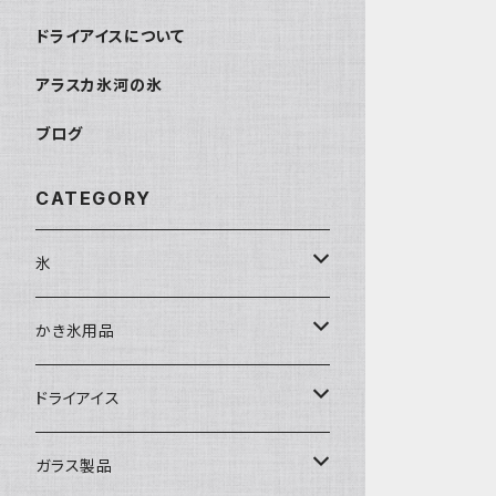
ドライアイスについて
アラスカ氷河の氷
ブログ
CATEGORY
氷
富士天然水の氷
かき氷用品
丸氷
かき氷シロップ
ドライアイス
直径70mm
無果汁1.8Lパック
角氷
かき氷機・かき氷器
ドライアイス3ｋｇ
ガラス製品