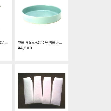
高さ19
花器 青磁丸水盤10号 陶器 水盤
水盤
花瓶 フラワーベース
¥4,500
道用花器