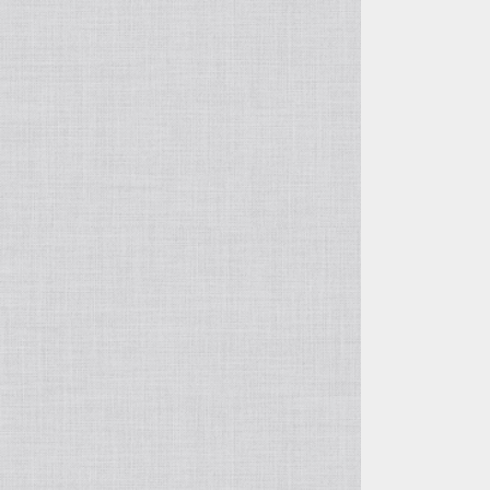
自由花・変形
五月飾り
投げ入れ・寸胴
干支・縁起物
コンポート（脚付き花器）
置物