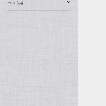
一般土鍋
皿・椀・丼・小物
ペット供養
深鍋
皿
オーブン・レンジ食器
ペットお棺ひつぎ
浅鍋
椀
オーブン対応
陶板・コンロ
お見送り・お別れ用品
タジン鍋
丼・鉢
レンジ対応
酒器
メモリアルグッツ
ご飯鍋・土釜
小物
茶器
葬祭用ドライアイス
ＩＨ鍋
花器
機能鍋
生花・立花
季節・歳時記・縁起物・置物
水盤・大皿
雛飾り