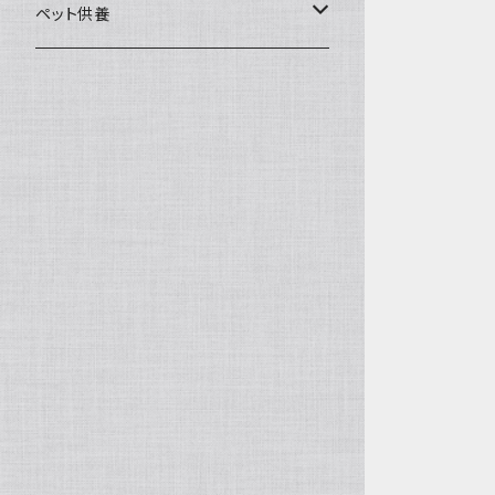
一般土鍋
皿・椀・丼・小物
ペット供養
深鍋
皿
オーブン・レンジ食器
ペットお棺ひつぎ
浅鍋
椀
オーブン対応
陶板・コンロ
お見送り・お別れ用品
タジン鍋
丼・鉢
レンジ対応
酒器
メモリアルグッツ
ご飯鍋・土釜
小物
茶器
葬祭用ドライアイス
ＩＨ鍋
花器
機能鍋
生花・立花
季節・歳時記・縁起物・置物
水盤・大皿
雛飾り