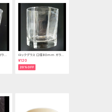
ガラス
ロックグラス 口径80ｍｍ ガラス
製 220cc
¥120
20%OFF