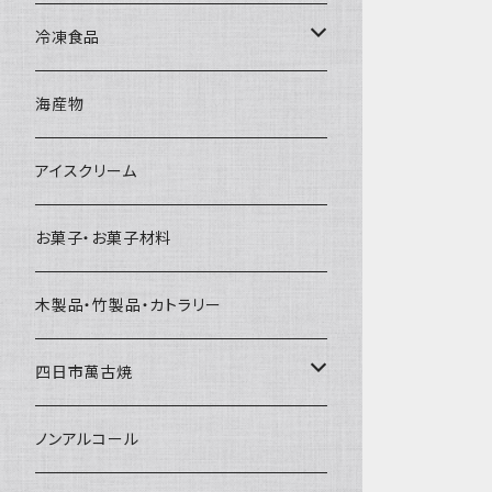
直径65mm
無果汁1Lパック
砕氷
かき氷カップ
ドライアイス4ｋｇ
オンザロック・グラス
冷凍食品
直径60mm
無果汁900mLパック
発泡スチロール無地-使い捨て
氷河の氷
かき氷スプーン・スプーンストロー
ドライアイス5ｋｇ
ビール・グラス
肉まん・あんまん
海産物
直径55mm
無果汁使い切りパック
発泡スチロールプリント柄
プラスチック・スプーン
氷アイテム
コンデンスミルク・練乳・あんこ
ドライアイス8ｋｇ
タンブラー
パスタ・スパゲッティ
アイスクリーム
ラグビーボール（卵型）
果汁入り天然色素1Lパック
紙製プリント柄
プラスチック・スプーンストロー
かき氷セット
ドライアイス10ｋｇ
かき氷器
惣菜
お菓子・お菓子材料
果汁入り600ｍL瓶
プラスチック・カップ
その他かき氷用品
ドライアイス15ｋｇ
木製品・竹製品・カトラリー
無添加瓶シロップ
ガラス製カップ
ドライアイス20ｋｇ
四日市萬古焼
ドライアイス25ｋｇ
土鍋・土釜
ノンアルコール