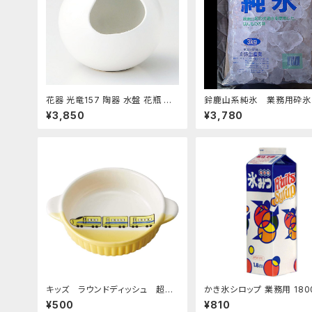
花器 光竜157 陶器 水盤 花瓶 コ
鈴鹿山系純氷 業務用砕氷 
ンポーネント フラワーベース
4kg
¥3,850
¥3,780
キッズ ラウンドディッシュ 超特
かき氷シロップ 業務用 180
急イエロー
ハニー製 1.8Lパック
¥500
¥810