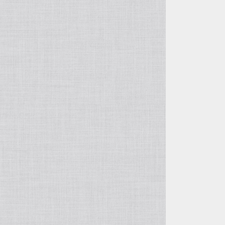
自由花・変形
五月飾り
投げ入れ・寸胴
干支・縁起物
コンポート（脚付き花器）
置物