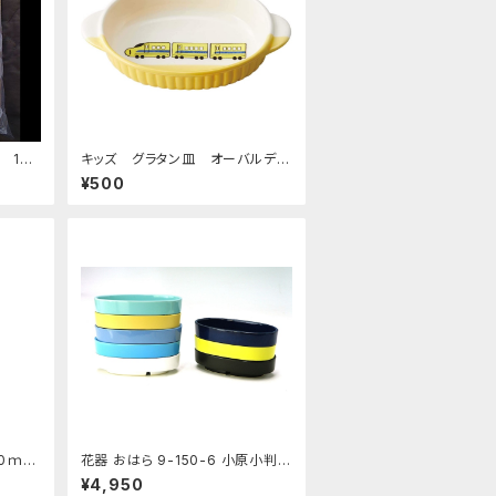
14.
キッズ グラタン皿 オーバルディ
ッシュ 超特急イエロー
¥500
0ｍL
花器 おはら 9-150-6 小原小判
ナマコ 花瓶 フラワーベース 水盤
¥4,950