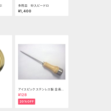
ーぶ
多用皿 砂入ビードロ
¥1,400
アイスピック ステンレス製 全長21
5ｍｍ
¥128
20%OFF