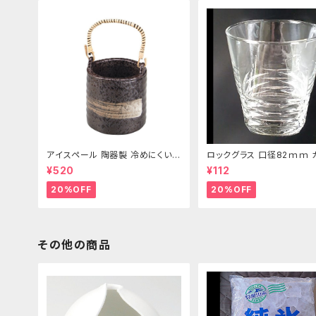
アイスペール 陶器製 冷めにくい二
ロックグラス 口径82ｍｍ 
重構造 860ml
製 250cc
¥520
¥112
20%OFF
20%OFF
その他の商品