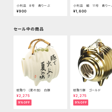
小判皿 8号 青りーぶ
小判皿 細 11号 青り
¥900
¥1,600
セール中の商品
蚊取り (夏の虫) 白豚
蚊取り豚 ゴールド
¥2,275
¥2,275
9%OFF
9%OFF