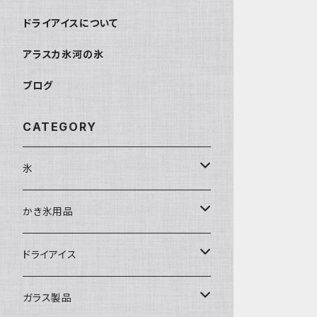
ドライアイスについて
アラスカ氷河の氷
ブログ
CATEGORY
氷
富士天然水の氷
かき氷用品
丸氷
かき氷シロップ
ドライアイス
直径70mm
無果汁1.8Lパック
角氷
かき氷機・かき氷器
ドライアイス3ｋｇ
ガラス製品