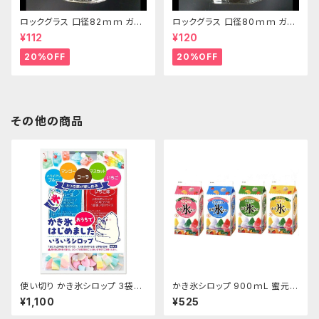
ロックグラス 口径82ｍｍ ガラ
ロックグラス 口径80ｍｍ ガラ
ス製 250cc
ス製 220cc
¥112
¥120
20%OFF
20%OFF
その他の商品
使い切り かき氷シロップ 3袋セ
かき氷シロップ 900ｍL 蜜元研
ット いちご ハワイアンブルー マ
究所製
¥1,100
¥525
ンゴー マスカット コーラ 35mL
各1袋5種類×3袋セット【クリック