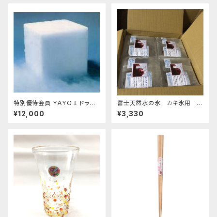
ポスト便専用】
特別優待会員 ＹＡＹＯＩ ドライ
富士天然水の氷 カキ氷用 2
アイス 25ｋｇ
kg 4個セット 発泡スチロール箱
¥12,000
¥3,330
入り