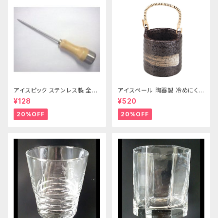
アイスピック ステンレス製 全長
アイスペール 陶器製 冷めにくい
215ｍｍ
二重構造 860ml
¥128
¥520
20%OFF
20%OFF