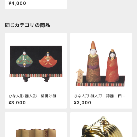
¥4,000
同じカテゴリの商品
ひな人形 雛人形 壁掛け雛人
ひな人形 雛人形 錦雛 四日
形 額立て付 四日市萬古焼
市萬古焼
¥3,000
¥3,000