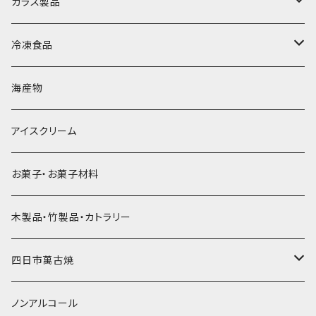
角氷
かき氷機・かき氷器
ドライアイス3ｋｇ
ガラス製品
直径65mm
無果汁1Lパック
砕氷
かき氷カップ
ドライアイス4ｋｇ
オンザロック・グラス
冷凍食品
直径60mm
無果汁900mLパック
発泡スチロール無地-使い捨て
氷河の氷
かき氷スプーン・スプーンストロー
ドライアイス5ｋｇ
ビール・グラス
肉まん・あんまん
海産物
直径55mm
無果汁使い切りパック
発泡スチロールプリント柄
プラスチック・スプーン
氷アイテム
コンデンスミルク・練乳・あんこ
ドライアイス8ｋｇ
タンブラー
パスタ・スパゲッティ
アイスクリーム
ラグビーボール（卵型）
果汁入り天然色素1Lパック
紙製プリント柄
プラスチック・スプーンストロー
かき氷セット
ドライアイス10ｋｇ
かき氷器
惣菜
お菓子・お菓子材料
果汁入り600ｍL瓶
プラスチック・カップ
その他かき氷用品
ドライアイス15ｋｇ
木製品・竹製品・カトラリー
無添加瓶シロップ
ガラス製カップ
ドライアイス20ｋｇ
四日市萬古焼
ドライアイス25ｋｇ
土鍋・土釜
ノンアルコール