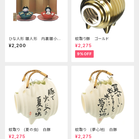
ひな人形 雛人形 内裏雛小
蚊取り豚 ゴールド
桃のお皿付き 四日市萬古焼
¥2,200
¥2,275
9%OFF
蚊取り (夏の虫) 白豚
蚊取り (夢心地) 白豚
¥2,275
¥2,275