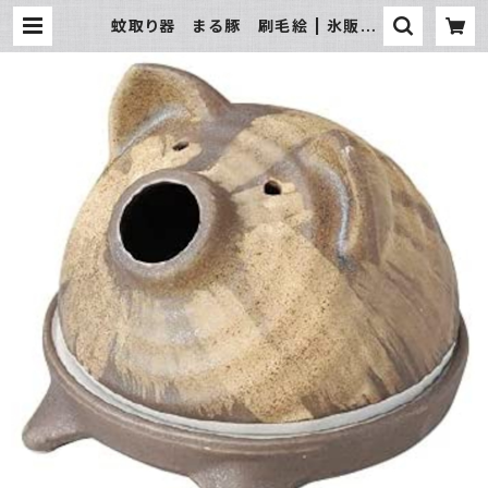
蚊取り器 まる豚 刷毛絵 | 氷販売
店