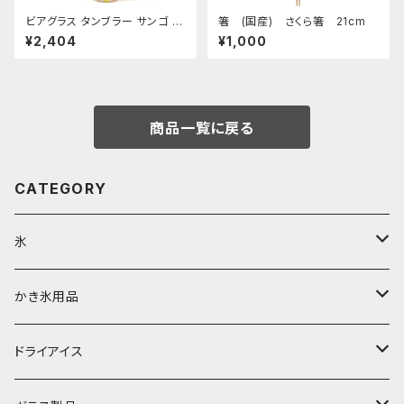
ビアグラス タンブラー サンゴ 琉
箸 (国産) さくら箸 21cm
球ガラス 200cc
¥2,404
¥1,000
商品一覧に戻る
CATEGORY
氷
富士天然水の氷
かき氷用品
丸氷
かき氷シロップ
ドライアイス
直径70mm
無果汁1.8Lパック