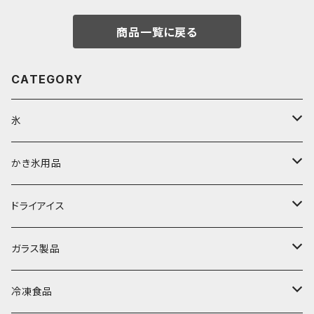
商品一覧に戻る
CATEGORY
氷
富士天然水の氷
かき氷用品
丸氷
かき氷シロップ
ドライアイス
直径70mm
無果汁1.8Lパック
角氷
かき氷機・かき氷器
ドライアイス3ｋｇ
ガラス製品
直径65mm
無果汁1Lパック
砕氷
かき氷カップ
ドライアイス4ｋｇ
オンザロック・グラス
冷凍食品