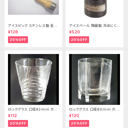
アイスピック ステンレス製 全長
アイスペール 陶器製 冷めにくい
215ｍｍ
二重構造 860ml
¥128
¥520
20%OFF
20%OFF
ロックグラス 口径82ｍｍ ガラ
ロックグラス 口径80ｍｍ ガラ
ス製 250cc
ス製 220cc
¥112
¥120
20%OFF
20%OFF