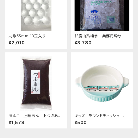
丸氷55mm 18玉入り
鈴鹿山系純氷 業務用砕氷 1
4.4kg
¥2,010
¥3,780
あんこ 上粒あん 上つぶあん
キッズ ラウンドディッシュ 超
1kg-老舗あんこ屋のこだわり餡
特急エメラルド
¥1,578
¥500