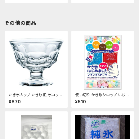
その他の商品
かき氷カップ かき氷皿 氷コップ
使い切り かき氷シロップ いちご
デザートカップ、アイスクリーム
ハワイアンブルー マンゴー マス
¥870
¥510
カップ 340ml 東洋佐々木ガラ
カット コーラ 35mL各1袋5種類
ス 日本製 食洗機対応 おすす
【クリックポスト便専用】
め