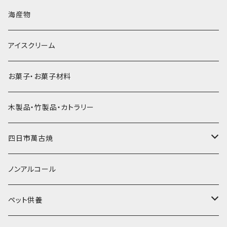
直径60mm
無果汁900mLパック
発泡スチロール無地-使い捨て
氷河の氷
かき氷スプーン・スプーンストロー
ドライアイス5ｋｇ
ビール・グラス
肉まん・あんまん
海産物
直径55mm
無果汁使い切りパック
発泡スチロールプリント柄
プラスチック・スプーン
氷アイテム
コンデンスミルク・練乳・あんこ
ドライアイス8ｋｇ
タンブラー
パスタ・スパゲッティ
アイスクリーム
ラグビーボール（卵型）
果汁入り天然色素1Lパック
紙製プリント柄
プラスチック・スプーンストロー
かき氷セット
ドライアイス10ｋｇ
かき氷器
惣菜
お菓子・お菓子材料
果汁入り600ｍL瓶
プラスチック・カップ
その他かき氷用品
ドライアイス15ｋｇ
木製品・竹製品・カトラリー
無添加瓶シロップ
ガラス製カップ
ドライアイス20ｋｇ
四日市萬古焼
ドライアイス25ｋｇ
土鍋・土釜
ノンアルコール
一般土鍋
皿・椀・丼・小物
ペット供養
深鍋