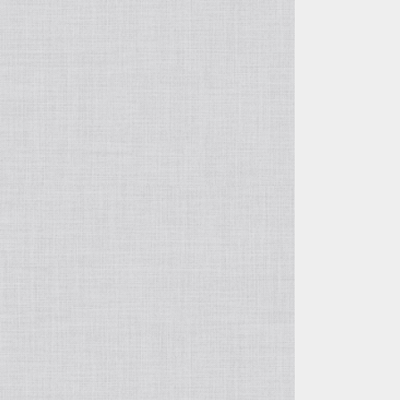
自由花・変形
五月飾り
投げ入れ・寸胴
干支・縁起物
コンポート（脚付き花器）
置物