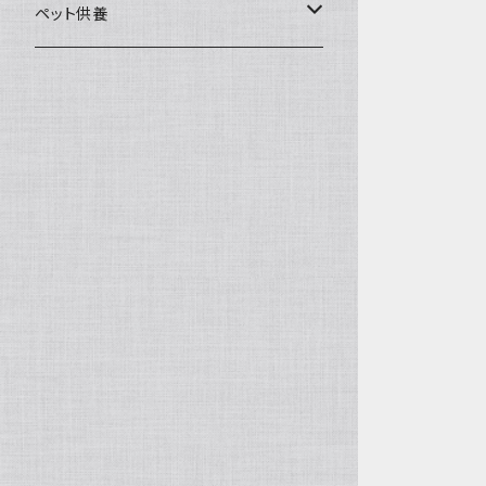
一般土鍋
皿・椀・丼・小物
ペット供養
深鍋
皿
オーブン・レンジ食器
ペットお棺ひつぎ
浅鍋
椀
オーブン対応
陶板・コンロ
お見送り・お別れ用品
タジン鍋
丼・鉢
レンジ対応
酒器
メモリアルグッツ
ご飯鍋・土釜
小物
茶器
葬祭用ドライアイス
ＩＨ鍋
花器
機能鍋
生花・立花
季節・歳時記・縁起物・置物
水盤・大皿
雛飾り