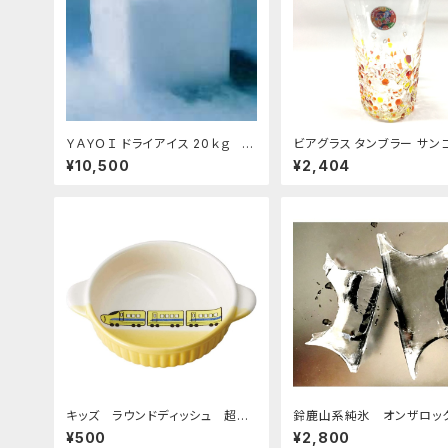
ＹＡＹＯＩ ドライアイス 20ｋｇ お
ビアグラス タンブラー サン
すすめ
ガラス 200cc
¥10,500
¥2,404
キッズ ラウンドディッシュ 超特
鈴鹿山系純氷 オンザロッ
急イエロー
料 1.5kg 9袋
¥500
¥2,800