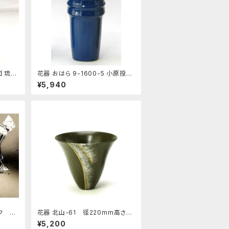
ゴ 琉球
花器 おはら 9-1600-5 小原投入
ナマコ 花瓶 フラワーベース
¥5,940
ク 原
花器 北山-61 径220mm高さ19
0ｍｍ 陶器製 剣山受付水盤
¥5,200
生け花 いけばな 花瓶 華道用花器