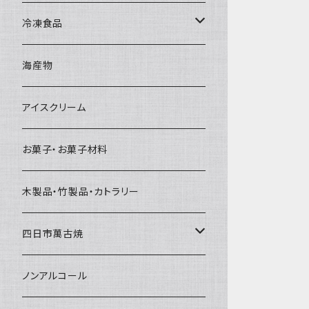
直径65mm
無果汁1Lパック
砕氷
かき氷カップ
ドライアイス4ｋｇ
オンザロック・グラス
冷凍食品
直径60mm
無果汁900mLパック
発泡スチロール無地-使い捨て
氷河の氷
かき氷スプーン・スプーンストロー
ドライアイス5ｋｇ
ビール・グラス
肉まん・あんまん
海産物
直径55mm
無果汁使い切りパック
発泡スチロールプリント柄
プラスチック・スプーン
氷アイテム
コンデンスミルク・練乳・あんこ
ドライアイス8ｋｇ
タンブラー
パスタ・スパゲッティ
アイスクリーム
ラグビーボール（卵型）
果汁入り天然色素1Lパック
紙製プリント柄
プラスチック・スプーンストロー
かき氷セット
ドライアイス10ｋｇ
かき氷器
惣菜
お菓子・お菓子材料
果汁入り600ｍL瓶
プラスチック・カップ
その他かき氷用品
ドライアイス15ｋｇ
木製品・竹製品・カトラリー
無添加瓶シロップ
ガラス製カップ
ドライアイス20ｋｇ
四日市萬古焼
ドライアイス25ｋｇ
土鍋・土釜
ノンアルコール