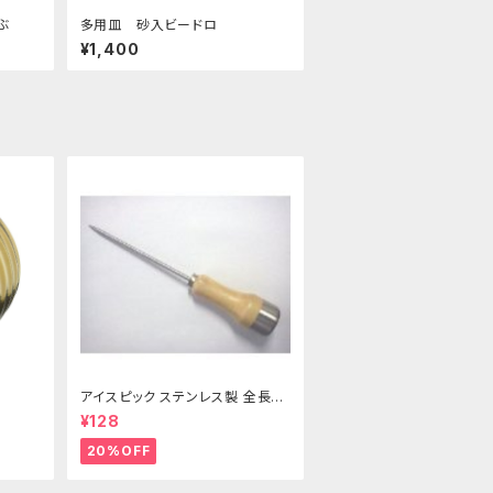
ーぶ
多用皿 砂入ビードロ
¥1,400
アイスピック ステンレス製 全長21
5ｍｍ
¥128
20%OFF