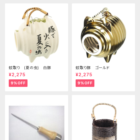
蚊取り (夏の虫) 白豚
蚊取り豚 ゴールド
¥2,275
¥2,275
9%OFF
9%OFF