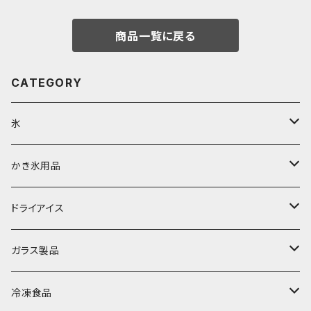
商品一覧に戻る
CATEGORY
氷
富士天然水の氷
かき氷用品
丸氷
かき氷シロップ
ドライアイス
直径70mm
無果汁1.8Lパック
角氷
かき氷機・かき氷器
ドライアイス3ｋｇ
ガラス製品
直径65mm
無果汁1Lパック
砕氷
かき氷カップ
ドライアイス4ｋｇ
オンザロック・グラス
冷凍食品