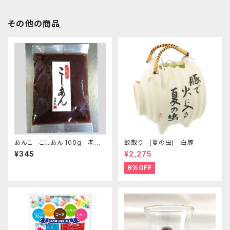
その他の商品
あんこ こしあん 100g 老舗
蚊取り (夏の虫) 白豚
あんこ屋のこだわり餡【クリック
¥345
¥2,275
ポスト便】
9%OFF