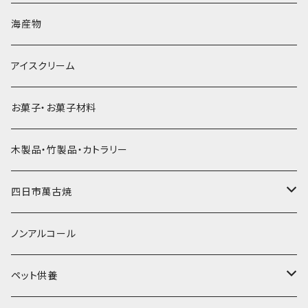
直径60mm
無果汁900mLパック
発泡スチロール無地-使い捨て
氷河の氷
かき氷スプーン・スプーンストロー
ドライアイス5ｋｇ
ビール・グラス
肉まん・あんまん
海産物
直径55mm
無果汁使い切りパック
発泡スチロールプリント柄
プラスチック・スプーン
氷アイテム
コンデンスミルク・練乳・あんこ
ドライアイス8ｋｇ
タンブラー
パスタ・スパゲッティ
アイスクリーム
ラグビーボール（卵型）
果汁入り天然色素1Lパック
紙製プリント柄
プラスチック・スプーンストロー
かき氷セット
ドライアイス10ｋｇ
かき氷器
惣菜
お菓子・お菓子材料
果汁入り600ｍL瓶
プラスチック・カップ
その他かき氷用品
ドライアイス15ｋｇ
木製品・竹製品・カトラリー
無添加瓶シロップ
ガラス製カップ
ドライアイス20ｋｇ
四日市萬古焼
ドライアイス25ｋｇ
土鍋・土釜
ノンアルコール
一般土鍋
皿・椀・丼・小物
ペット供養