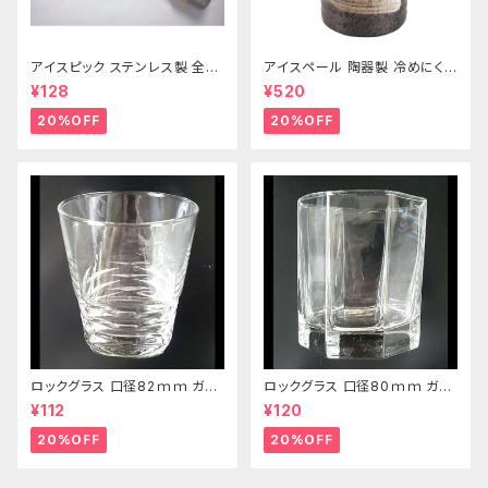
アイスピック ステンレス製 全長
アイスペール 陶器製 冷めにくい
215ｍｍ
二重構造 860ml
¥128
¥520
20%OFF
20%OFF
ロックグラス 口径82ｍｍ ガラ
ロックグラス 口径80ｍｍ ガラ
ス製 250cc
ス製 220cc
¥112
¥120
20%OFF
20%OFF