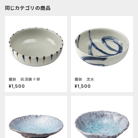
同じカテゴリの商品
麺鉢 呉須錆十草
麺鉢 流水
¥1,500
¥1,500