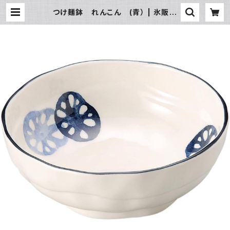
つけ麺鉢 れんこん (青） | 氷販売
店