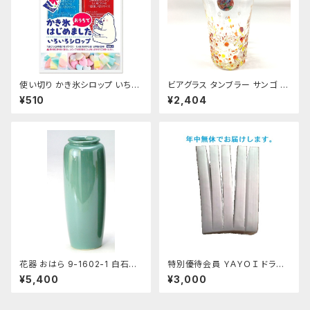
使い切り かき氷シロップ いちご
ビアグラス タンブラー サンゴ 琉
ハワイアンブルー マンゴー マス
球ガラス 200cc
¥510
¥2,404
カット コーラ 35mL各1袋5種類
【クリックポスト便専用】
花器 おはら 9-1602-1 白石投
特別優待会員 ＹＡＹＯＩ ドライ
入 青磁 花瓶 フラワーベース
アイス 5kg（出荷時6kg弱）
¥5,400
¥3,000
おすすめ