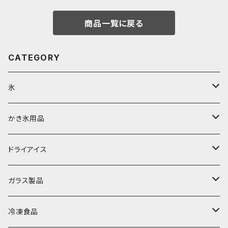
商品一覧に戻る
CATEGORY
氷
富士天然水の氷
かき氷用品
丸氷
かき氷シロップ
ドライアイス
直径70mm
無果汁1.8Lパック
角氷
かき氷機・かき氷器
ドライアイス3ｋｇ
ガラス製品
直径65mm
無果汁1Lパック
砕氷
かき氷カップ
ドライアイス4ｋｇ
オンザロック・グラス
冷凍食品