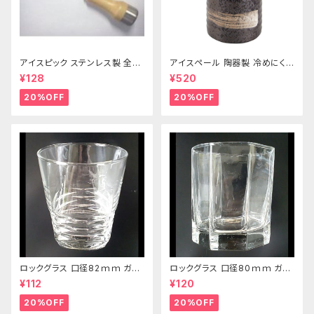
アイスピック ステンレス製 全長
アイスペール 陶器製 冷めにくい
215ｍｍ
二重構造 860ml
¥128
¥520
20%OFF
20%OFF
ロックグラス 口径82ｍｍ ガラ
ロックグラス 口径80ｍｍ ガラ
ス製 250cc
ス製 220cc
¥112
¥120
20%OFF
20%OFF