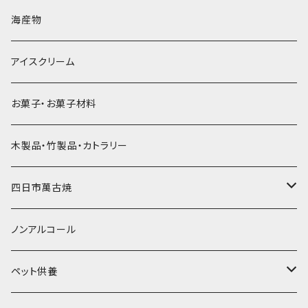
直径60mm
無果汁900mLパック
発泡スチロール無地-使い捨て
氷河の氷
かき氷スプーン・スプーンストロー
ドライアイス5ｋｇ
ビール・グラス
肉まん・あんまん
海産物
直径55mm
無果汁使い切りパック
発泡スチロールプリント柄
プラスチック・スプーン
氷アイテム
コンデンスミルク・練乳・あんこ
ドライアイス8ｋｇ
タンブラー
パスタ・スパゲッティ
アイスクリーム
ラグビーボール（卵型）
果汁入り天然色素1Lパック
紙製プリント柄
プラスチック・スプーンストロー
かき氷セット
ドライアイス10ｋｇ
かき氷器
惣菜
お菓子・お菓子材料
果汁入り600ｍL瓶
プラスチック・カップ
その他かき氷用品
ドライアイス15ｋｇ
木製品・竹製品・カトラリー
無添加瓶シロップ
ガラス製カップ
ドライアイス20ｋｇ
四日市萬古焼
ドライアイス25ｋｇ
土鍋・土釜
ノンアルコール
一般土鍋
皿・椀・丼・小物
ペット供養
深鍋