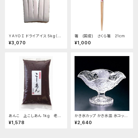
ＹＡＹＯＩ ドライアイス 5kg（出
箸 (国産) さくら箸 21cm
荷時6kg弱） おすすめ
¥3,070
¥1,000
あんこ 上こしあん 1kg 老舗
かき氷カップ かき氷皿 氷コップ
あんこ屋のこだわり餡
デザートカップ、アイスクリーム
¥1,578
¥2,640
カップ 鳴門 花 フラッペ デザー
ト鉢 日本製 おすすめ