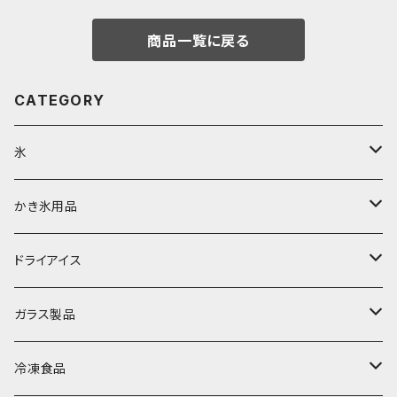
商品一覧に戻る
CATEGORY
氷
富士天然水の氷
かき氷用品
丸氷
かき氷シロップ
ドライアイス
直径70mm
無果汁1.8Lパック
角氷
かき氷機・かき氷器
ドライアイス3ｋｇ
ガラス製品
直径65mm
無果汁1Lパック
砕氷
かき氷カップ
ドライアイス4ｋｇ
オンザロック・グラス
冷凍食品