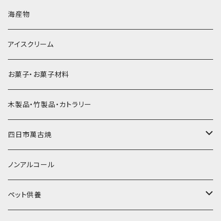
直径60mm
無果汁900mLパック
発泡スチロール無地-使い捨て
氷河の氷
かき氷スプーン・スプーンストロー
ドライアイス5ｋｇ
ビール・グラス
肉まん・あんまん
海産物
直径55mm
無果汁使い切りパック
発泡スチロールプリント柄
プラスチック・スプーン
氷アイテム
コンデンスミルク・練乳・あんこ
ドライアイス8ｋｇ
タンブラー
パスタ・スパゲッティ
アイスクリーム
ラグビーボール（卵型）
果汁入り天然色素1Lパック
紙製プリント柄
プラスチック・スプーンストロー
かき氷セット
ドライアイス10ｋｇ
かき氷器
惣菜
お菓子・お菓子材料
果汁入り600ｍL瓶
プラスチック・カップ
その他かき氷用品
ドライアイス15ｋｇ
木製品・竹製品・カトラリー
無添加瓶シロップ
ガラス製カップ
ドライアイス20ｋｇ
四日市萬古焼
ドライアイス25ｋｇ
土鍋・土釜
ノンアルコール
一般土鍋
皿・椀・丼・小物
ペット供養
深鍋