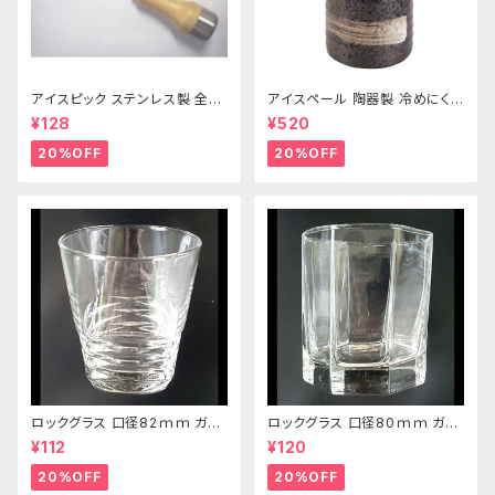
アイスピック ステンレス製 全長
アイスペール 陶器製 冷めにくい
215ｍｍ
二重構造 860ml
¥128
¥520
20%OFF
20%OFF
ロックグラス 口径82ｍｍ ガラ
ロックグラス 口径80ｍｍ ガラ
ス製 250cc
ス製 220cc
¥112
¥120
20%OFF
20%OFF