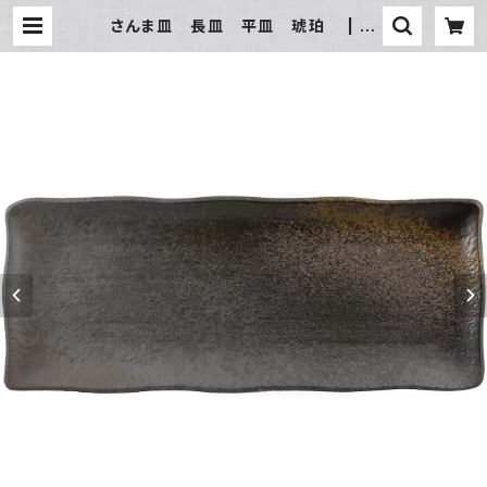
さんま皿 長皿 平皿 琥珀 | 氷
販売店