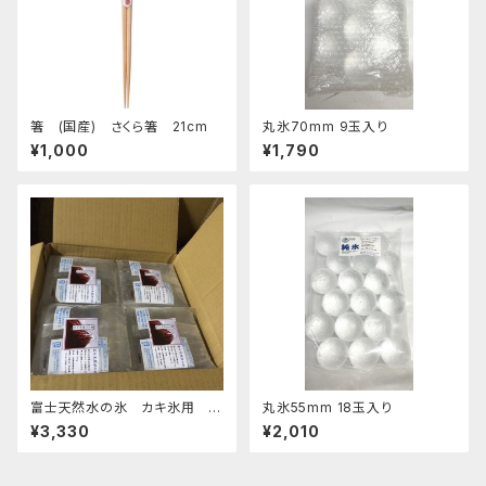
箸 (国産) さくら箸 21cm
丸氷70mm 9玉入り
¥1,000
¥1,790
富士天然水の氷 カキ氷用 2
丸氷55mm 18玉入り
kg 4個セット 発泡スチロール箱
¥3,330
¥2,010
入り