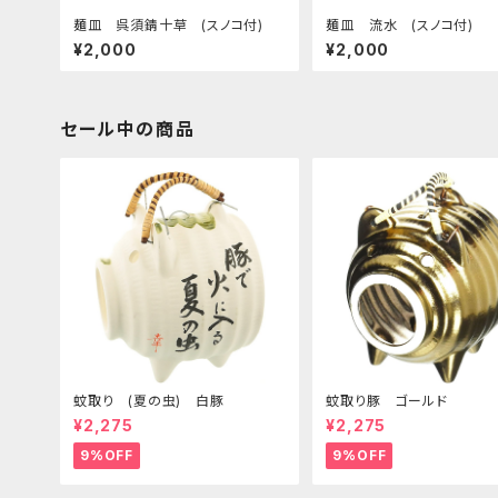
麺皿 呉須錆十草 (スノコ付)
麺皿 流水 (スノコ付)
¥2,000
¥2,000
セール中の商品
蚊取り (夏の虫) 白豚
蚊取り豚 ゴールド
¥2,275
¥2,275
9%OFF
9%OFF