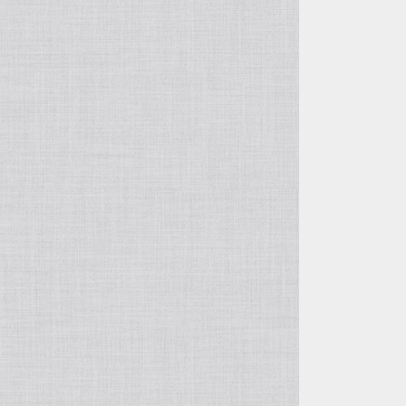
自由花・変形
五月飾り
投げ入れ・寸胴
干支・縁起物
コンポート（脚付き花器）
置物