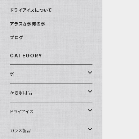
ドライアイスについて
アラスカ氷河の氷
ブログ
CATEGORY
氷
富士天然水の氷
かき氷用品
丸氷
かき氷シロップ
ドライアイス
直径70mm
無果汁1.8Lパック
角氷
かき氷機・かき氷器
ドライアイス3ｋｇ
ガラス製品