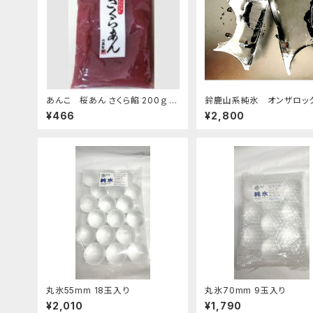
あんこ 桜あん さくら餡 200ｇ 老
鈴鹿山系純氷 オンザロッ
舗 あんこ屋のこだわり餡【クリック
料 1.5kg 9袋
¥466
¥2,800
ポスト便】
丸氷55mm 18玉入り
丸氷70mm 9玉入り
¥2,010
¥1,790