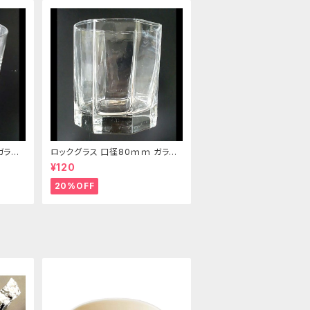
ガラス
ロックグラス 口径80ｍｍ ガラス
製 220cc
¥120
20%OFF