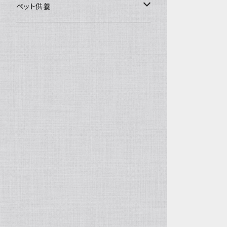
一般土鍋
皿・椀・丼・小物
ペット供養
深鍋
皿
オーブン・レンジ食器
ペットお棺ひつぎ
浅鍋
椀
オーブン対応
陶板・コンロ
お見送り・お別れ用品
タジン鍋
丼・鉢
レンジ対応
酒器
メモリアルグッツ
ご飯鍋・土釜
小物
茶器
葬祭用ドライアイス
ＩＨ鍋
花器
機能鍋
生花・立花
季節・歳時記・縁起物・置物
水盤・大皿
雛飾り