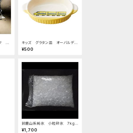
ク 原
キッズ グラタン皿 オーバルディ
ッシュ 超特急イエロー
¥500
鈴鹿山系純氷 小粒砕氷 7kg
¥1,700