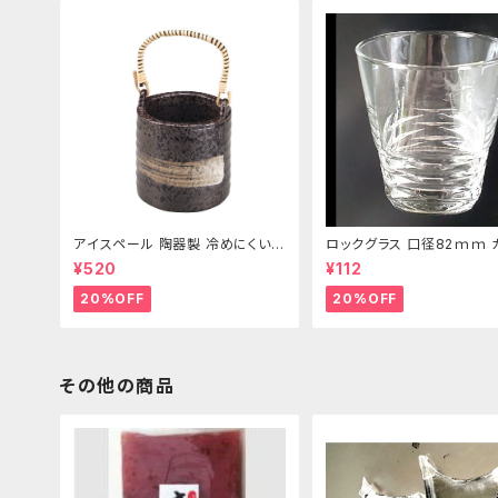
アイスペール 陶器製 冷めにくい二
ロックグラス 口径82ｍｍ 
重構造 860ml
製 250cc
¥520
¥112
20%OFF
20%OFF
その他の商品