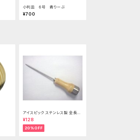
小判皿 6号 青りーぶ
¥700
アイスピック ステンレス製 全長21
5ｍｍ
¥128
20%OFF