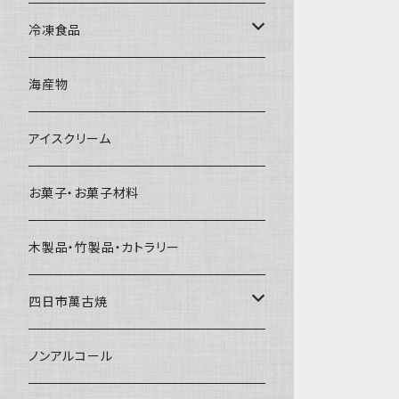
直径65mm
無果汁1Lパック
砕氷
かき氷カップ
ドライアイス4ｋｇ
オンザロック・グラス
冷凍食品
直径60mm
無果汁900mLパック
発泡スチロール無地-使い捨て
氷河の氷
かき氷スプーン・スプーンストロー
ドライアイス5ｋｇ
ビール・グラス
肉まん・あんまん
海産物
直径55mm
無果汁使い切りパック
発泡スチロールプリント柄
プラスチック・スプーン
氷アイテム
コンデンスミルク・練乳・あんこ
ドライアイス8ｋｇ
タンブラー
パスタ・スパゲッティ
アイスクリーム
ラグビーボール（卵型）
果汁入り天然色素1Lパック
紙製プリント柄
プラスチック・スプーンストロー
かき氷セット
ドライアイス10ｋｇ
かき氷器
惣菜
お菓子・お菓子材料
果汁入り600ｍL瓶
プラスチック・カップ
その他かき氷用品
ドライアイス15ｋｇ
木製品・竹製品・カトラリー
無添加瓶シロップ
ガラス製カップ
ドライアイス20ｋｇ
四日市萬古焼
ドライアイス25ｋｇ
土鍋・土釜
ノンアルコール