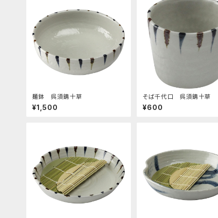
麺鉢 呉須錆十草
そば千代口 呉須錆十草
¥1,500
¥600