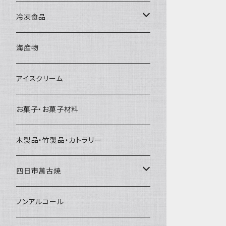
直径65mm
無果汁1Lパック
砕氷
かき氷カップ
ドライアイス4ｋｇ
オンザロック・グラス
冷凍食品
直径60mm
無果汁900mLパック
発泡スチロール無地-使い捨て
氷河の氷
かき氷スプーン・スプーンストロー
ドライアイス5ｋｇ
ビール・グラス
肉まん・あんまん
海産物
直径55mm
無果汁使い切りパック
発泡スチロールプリント柄
プラスチック・スプーン
氷アイテム
コンデンスミルク・練乳・あんこ
ドライアイス8ｋｇ
タンブラー
パスタ・スパゲッティ
アイスクリーム
ラグビーボール（卵型）
果汁入り天然色素1Lパック
紙製プリント柄
プラスチック・スプーンストロー
かき氷セット
ドライアイス10ｋｇ
かき氷器
惣菜
お菓子・お菓子材料
果汁入り600ｍL瓶
プラスチック・カップ
その他かき氷用品
ドライアイス15ｋｇ
木製品・竹製品・カトラリー
無添加瓶シロップ
ガラス製カップ
ドライアイス20ｋｇ
四日市萬古焼
ドライアイス25ｋｇ
土鍋・土釜
ノンアルコール