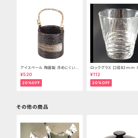
アイスペール 陶器製 冷めにくい二
ロックグラス 口径82ｍｍ 
重構造 860ml
製 250cc
¥520
¥112
20%OFF
20%OFF
その他の商品