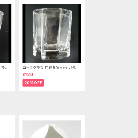
ガラス
ロックグラス 口径80ｍｍ ガラス
製 220cc
¥120
20%OFF