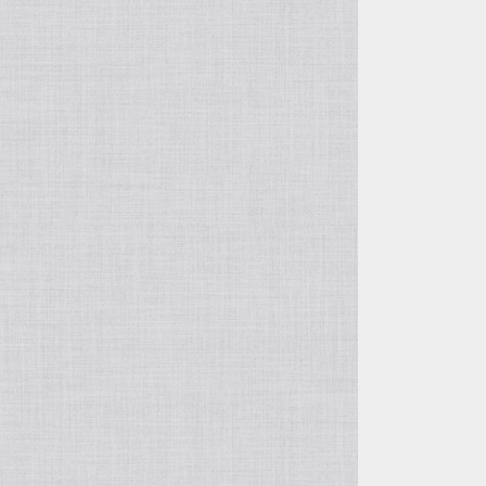
自由花・変形
五月飾り
投げ入れ・寸胴
干支・縁起物
コンポート（脚付き花器）
置物