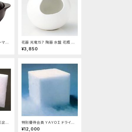
ーマテ
花器 光竜157 陶器 水盤 花瓶 コ
ンポーネント フラワーベース
¥3,850
g（出荷
特別優待会員 ＹＡＹＯＩ ドライア
イス 25ｋｇ
¥12,000