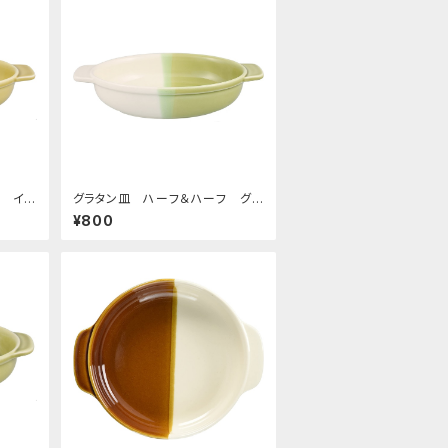
フ イ
グラタン皿 ハーフ＆ハーフ グリ
ーン
¥800