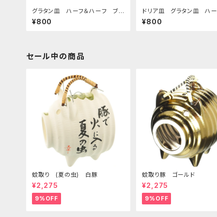
グラタン皿 ハーフ＆ハーフ ブラ
ドリア皿 グラタン皿 ハー
ウン
ーフ グリーン
¥800
¥800
セール中の商品
蚊取り (夏の虫) 白豚
蚊取り豚 ゴールド
¥2,275
¥2,275
9%OFF
9%OFF