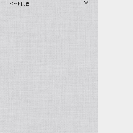
一般土鍋
皿・椀・丼・小物
ペット供養
深鍋
皿
オーブン・レンジ食器
ペットお棺ひつぎ
浅鍋
椀
オーブン対応
陶板・コンロ
お見送り・お別れ用品
タジン鍋
丼・鉢
レンジ対応
酒器
メモリアルグッツ
ご飯鍋・土釜
小物
茶器
葬祭用ドライアイス
ＩＨ鍋
花器
機能鍋
生花・立花
季節・歳時記・縁起物・置物
水盤・大皿
雛飾り