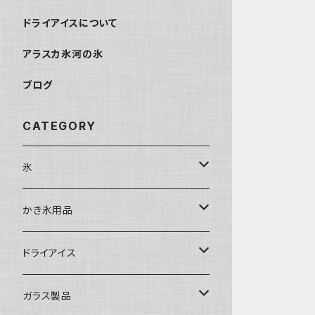
ドライアイスについて
アラスカ氷河の氷
ブログ
CATEGORY
氷
富士天然水の氷
かき氷用品
丸氷
かき氷シロップ
ドライアイス
直径70mm
無果汁1.8Lパック
角氷
かき氷機・かき氷器
ドライアイス3ｋｇ
ガラス製品