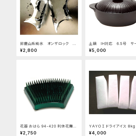
鈴鹿山系純氷 オンザロック 原
土鍋 IH対応 6.5号 サ
料 1.5kg 9袋
ック チョコレート
¥2,800
¥5,000
花器 おはら 94-420 利休花舞剣
ＹＡＹＯＩ ドライアイス 8k
山 S フラワーベース 水盤
時9kg弱）
¥2,750
¥4,000