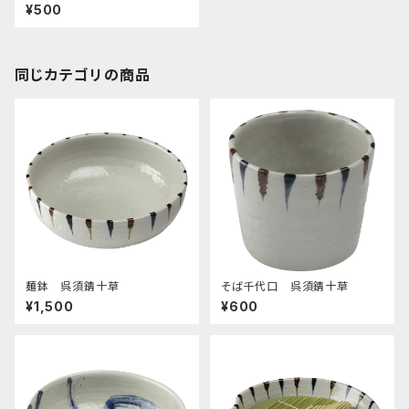
¥500
同じカテゴリの商品
麺鉢 呉須錆十草
そば千代口 呉須錆十草
¥1,500
¥600