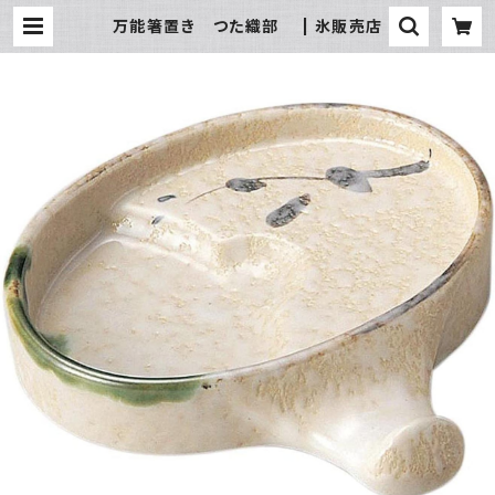
万能箸置き つた織部 | 氷販売店