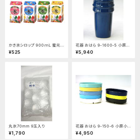
かき氷シロップ 900ｍL 蜜元研
花器 おはら 9-1600-5 小原投
究所製
入 ナマコ 花瓶 フラワーベース
¥525
¥5,940
丸氷70mm 9玉入り
花器 おはら 9-150-6 小原小
判 ナマコ 花瓶 フラワーベース
¥1,790
¥4,950
水盤