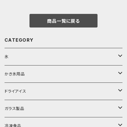
商品一覧に戻る
CATEGORY
氷
富士天然水の氷
かき氷用品
丸氷
かき氷シロップ
ドライアイス
直径70mm
無果汁1.8Lパック
角氷
かき氷機・かき氷器
ドライアイス3ｋｇ
ガラス製品
直径65mm
無果汁1Lパック
砕氷
かき氷カップ
ドライアイス4ｋｇ
オンザロック・グラス
冷凍食品