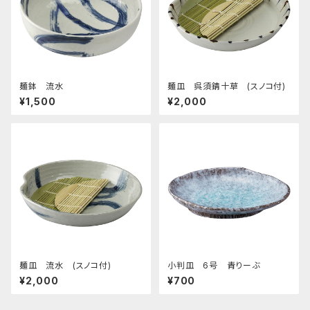
麺鉢 流水
麺皿 呉須錆十草 (スノコ付)
¥1,500
¥2,000
麺皿 流水 (スノコ付)
小判皿 6号 青りーぶ
¥2,000
¥700