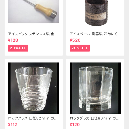
アイスピック ステンレス製 全長
アイスペール 陶器製 冷めにくい
215ｍｍ
二重構造 860ml
¥128
¥520
20%OFF
20%OFF
ロックグラス 口径82ｍｍ ガラ
ロックグラス 口径80ｍｍ ガラ
ス製 250cc
ス製 220cc
¥112
¥120