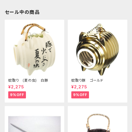
セール中の商品
蚊取り (夏の虫) 白豚
蚊取り豚 ゴールド
¥2,275
¥2,275
9%OFF
9%OFF