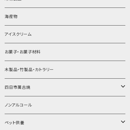
直径60mm
無果汁900mLパック
発泡スチロール無地-使い捨て
氷河の氷
かき氷スプーン・スプーンストロー
ドライアイス5ｋｇ
ビール・グラス
肉まん・あんまん
海産物
直径55mm
無果汁使い切りパック
発泡スチロールプリント柄
プラスチック・スプーン
氷アイテム
コンデンスミルク・練乳・あんこ
ドライアイス8ｋｇ
タンブラー
パスタ・スパゲッティ
アイスクリーム
ラグビーボール（卵型）
果汁入り天然色素1Lパック
紙製プリント柄
プラスチック・スプーンストロー
かき氷セット
ドライアイス10ｋｇ
かき氷器
惣菜
お菓子・お菓子材料
果汁入り600ｍL瓶
プラスチック・カップ
その他かき氷用品
ドライアイス15ｋｇ
木製品・竹製品・カトラリー
無添加瓶シロップ
ガラス製カップ
ドライアイス20ｋｇ
四日市萬古焼
ドライアイス25ｋｇ
土鍋・土釜
ノンアルコール
一般土鍋
皿・椀・丼・小物
ペット供養