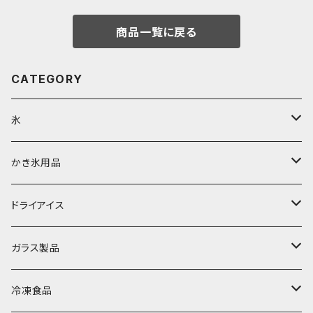
商品一覧に戻る
CATEGORY
氷
富士天然水の氷
かき氷用品
丸氷
かき氷シロップ
ドライアイス
直径70mm
無果汁1.8Lパック
角氷
かき氷機・かき氷器
ドライアイス3ｋｇ
ガラス製品
直径65mm
無果汁1Lパック
砕氷
かき氷カップ
ドライアイス4ｋｇ
オンザロック・グラス
冷凍食品