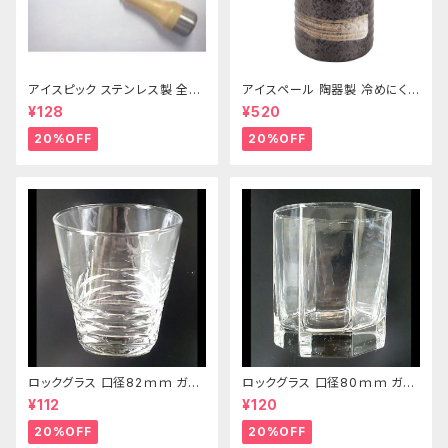
アイスピック ステンレス製 全長
アイスペール 陶器製 冷めにくい
215ｍｍ
二重構造 860ml
¥128
¥520
20%OFF
20%OFF
ロックグラス 口径82ｍｍ ガラ
ロックグラス 口径80ｍｍ ガラ
ス製 250cc
ス製 220cc
¥112
¥120
20%OFF
20%OFF