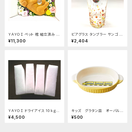
ＹＡＹＯＩ ペット 棺 組立済み 防
ビアグラス タンブラー サンゴ 琉
水シート ドライアイス 10kg付
球ガラス 200cc
¥11,300
¥2,404
セット 冷凍便 S～M 小型犬 猫
うさぎ用
ＹＡＹＯＩ ドライアイス 10ｋｇ
キッズ グラタン皿 オーバルデ
おすすめ
ィッシュ 超特急イエロー
¥4,500
¥500