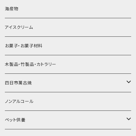
直径60mm
無果汁900mLパック
発泡スチロール無地-使い捨て
氷河の氷
かき氷スプーン・スプーンストロー
ドライアイス5ｋｇ
ビール・グラス
肉まん・あんまん
海産物
直径55mm
無果汁使い切りパック
発泡スチロールプリント柄
プラスチック・スプーン
氷アイテム
コンデンスミルク・練乳・あんこ
ドライアイス8ｋｇ
タンブラー
パスタ・スパゲッティ
アイスクリーム
ラグビーボール（卵型）
果汁入り天然色素1Lパック
紙製プリント柄
プラスチック・スプーンストロー
かき氷セット
ドライアイス10ｋｇ
かき氷器
惣菜
お菓子・お菓子材料
果汁入り600ｍL瓶
プラスチック・カップ
その他かき氷用品
ドライアイス15ｋｇ
木製品・竹製品・カトラリー
無添加瓶シロップ
ガラス製カップ
ドライアイス20ｋｇ
四日市萬古焼
ドライアイス25ｋｇ
土鍋・土釜
ノンアルコール
一般土鍋
皿・椀・丼・小物
ペット供養
深鍋