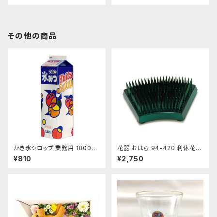
その他の商品
かき氷シロップ 業務用 1800ｍ
花器 おはら 94-420 利休花舞
L ハニー製 1.8Lパック
剣山 S フラワーベース 水盤
¥810
¥2,750