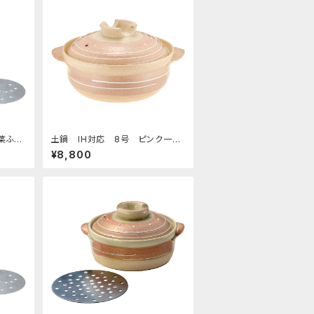
葉ふく
土鍋 IH対応 8号 ピンク一
珍
¥8,800