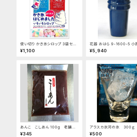
使い切り かき氷シロップ 3袋セッ
花器 おはら 9-1600-5 
ト いちご ハワイアンブルー マンゴ
ナマコ 花瓶 フラワーベース
¥1,100
¥5,940
ー マスカット コーラ 35mL各1袋5
種類×3袋セット【クリックポスト便
専用】
あんこ こしあん 100g 老舗あ
アラスカ氷河の氷 300ｇ
んこ屋のこだわり餡【クリックポス
すめ
¥345
¥500
ト便】