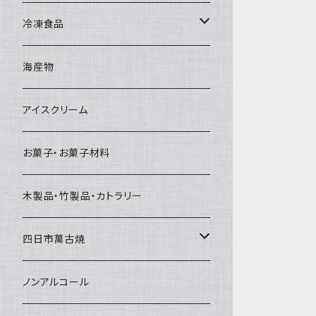
直径65mm
無果汁1Lパック
砕氷
かき氷カップ
ドライアイス4ｋｇ
オンザロック・グラス
冷凍食品
直径60mm
無果汁900mLパック
発泡スチロール無地-使い捨て
氷河の氷
かき氷スプーン・スプーンストロー
ドライアイス5ｋｇ
ビール・グラス
肉まん・あんまん
海産物
直径55mm
無果汁使い切りパック
発泡スチロールプリント柄
プラスチック・スプーン
氷アイテム
コンデンスミルク・練乳・あんこ
ドライアイス8ｋｇ
タンブラー
パスタ・スパゲッティ
アイスクリーム
ラグビーボール（卵型）
果汁入り天然色素1Lパック
紙製プリント柄
プラスチック・スプーンストロー
かき氷セット
ドライアイス10ｋｇ
かき氷器
惣菜
お菓子・お菓子材料
果汁入り600ｍL瓶
プラスチック・カップ
その他かき氷用品
ドライアイス15ｋｇ
木製品・竹製品・カトラリー
無添加瓶シロップ
ガラス製カップ
ドライアイス20ｋｇ
四日市萬古焼
ドライアイス25ｋｇ
土鍋・土釜
ノンアルコール