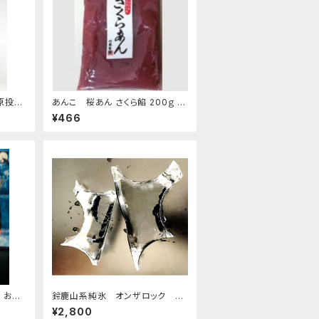
小原投入
あんこ 桜あん さくら餡 200ｇ 老
舗 あんこ屋のこだわり餡【クリック
¥466
ポスト便】
 おす
鈴鹿山系純氷 オンザロック 原
料 1.5kg 9袋
¥2,800