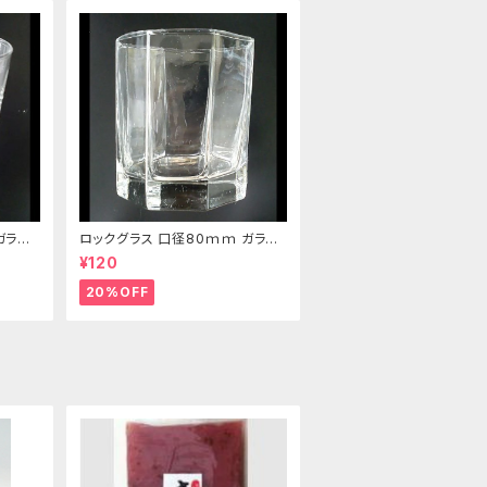
ガラス
ロックグラス 口径80ｍｍ ガラス
製 220cc
¥120
20%OFF