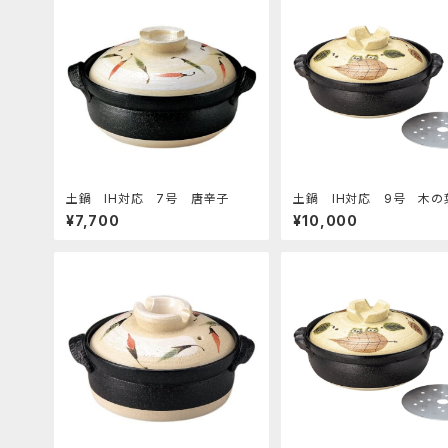
土鍋 IH対応 7号 唐辛子
土鍋 IH対応 9号 木の
ろう
¥7,700
¥10,000