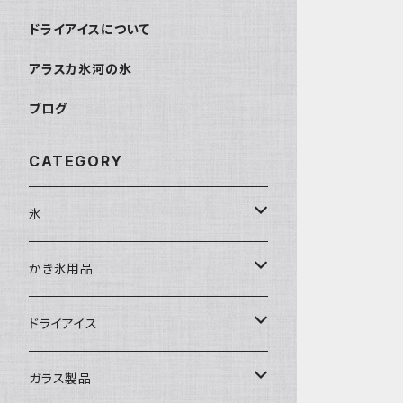
ドライアイスについて
アラスカ氷河の氷
ブログ
CATEGORY
氷
富士天然水の氷
かき氷用品
丸氷
かき氷シロップ
ドライアイス
直径70mm
無果汁1.8Lパック
角氷
かき氷機・かき氷器
ドライアイス3ｋｇ
ガラス製品