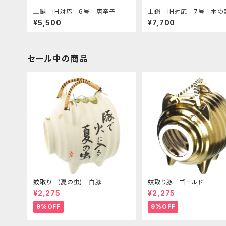
土鍋 IH対応 6号 唐辛子
土鍋 IH対応 7号 木の
ろう
¥5,500
¥7,700
セール中の商品
蚊取り (夏の虫) 白豚
蚊取り豚 ゴールド
¥2,275
¥2,275
9%OFF
9%OFF