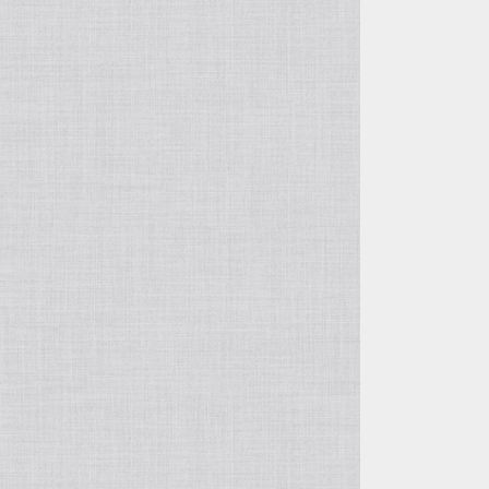
自由花・変形
五月飾り
投げ入れ・寸胴
干支・縁起物
コンポート（脚付き花器）
置物