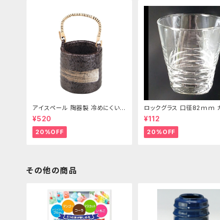
アイスペール 陶器製 冷めにくい二
ロックグラス 口径82ｍｍ 
重構造 860ml
製 250cc
¥520
¥112
20%OFF
20%OFF
その他の商品