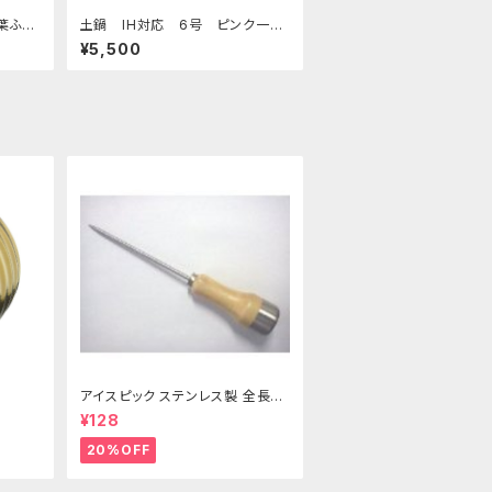
葉ふく
土鍋 IH対応 6号 ピンク一
珍
¥5,500
アイスピック ステンレス製 全長21
5ｍｍ
¥128
20%OFF