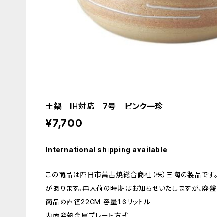
土鍋 IH対応 7号 ピンク一珍
¥7,700
International shipping available
この商品は四日市萬古焼総合商社（株）三陶の製品です
があります。再入荷の時期はお知らせいたしますが、廃盤
商品の直径22CM 容量1.6リットル
内面発熱金属プレート方式