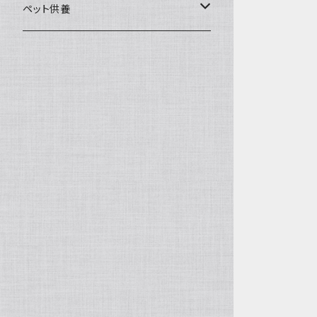
一般土鍋
皿・椀・丼・小物
ペット供養
深鍋
皿
オーブン・レンジ食器
ペットお棺ひつぎ
浅鍋
椀
オーブン対応
陶板・コンロ
お見送り・お別れ用品
タジン鍋
丼・鉢
レンジ対応
酒器
メモリアルグッツ
ご飯鍋・土釜
小物
茶器
葬祭用ドライアイス
ＩＨ鍋
花器
機能鍋
生花・立花
季節・歳時記・縁起物・置物
水盤・大皿
雛飾り