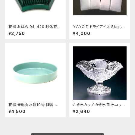
花器 おはら 94-420 利休花舞
ＹＡＹＯＩ ドライアイス 8kg（出
剣山 S フラワーベース 水盤
荷時9kg弱）
¥2,750
¥4,000
花器 青磁丸水盤10号 陶器 水
かき氷カップ かき氷皿 氷コップ
盤 花瓶 フラワーベース
デザートカップ、アイスクリーム
¥4,500
¥2,640
カップ 鳴門 花 フラッペ デザー
ト鉢 日本製 おすすめ