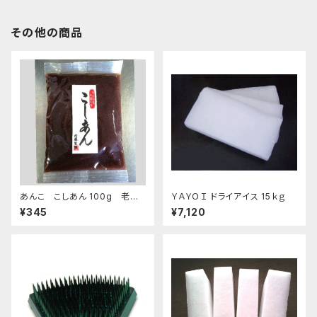
その他の商品
あんこ こしあん 100g 老舗
ＹＡＹＯＩ ドライアイス 15ｋｇ
あんこ屋のこだわり餡【クリック
¥345
¥7,120
ポスト便】