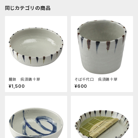
同じカテゴリの商品
麺鉢 呉須錆十草
そば千代口 呉須錆十草
¥1,500
¥600