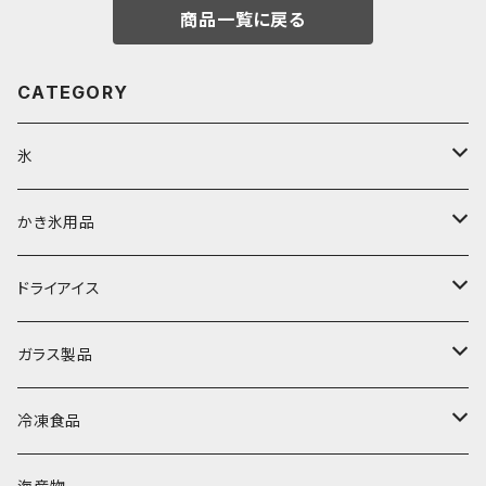
商品一覧に戻る
CATEGORY
氷
富士天然水の氷
かき氷用品
丸氷
かき氷シロップ
ドライアイス
直径70mm
無果汁1.8Lパック
角氷
かき氷機・かき氷器
ドライアイス3ｋｇ
ガラス製品
直径65mm
無果汁1Lパック
砕氷
かき氷カップ
ドライアイス4ｋｇ
オンザロック・グラス
冷凍食品
直径60mm
無果汁900mLパック
発泡スチロール無地-使い捨て
氷河の氷
かき氷スプーン・スプーンストロー
ドライアイス5ｋｇ
ビール・グラス
肉まん・あんまん