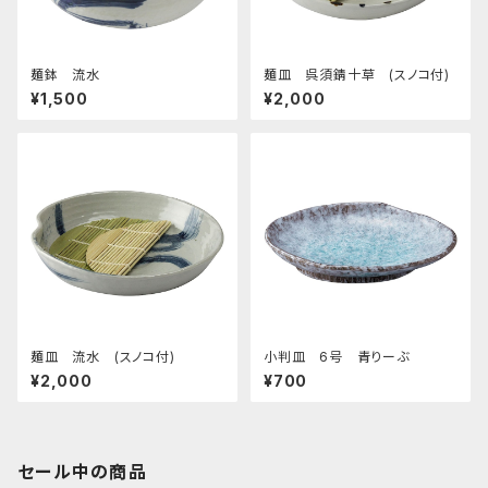
麺鉢 流水
麺皿 呉須錆十草 (スノコ付)
¥1,500
¥2,000
麺皿 流水 (スノコ付)
小判皿 6号 青りーぶ
¥2,000
¥700
セール中の商品