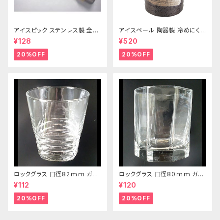
アイスピック ステンレス製 全長
アイスペール 陶器製 冷めにくい
215ｍｍ
二重構造 860ml
¥128
¥520
20%OFF
20%OFF
ロックグラス 口径82ｍｍ ガラ
ロックグラス 口径80ｍｍ ガラ
ス製 250cc
ス製 220cc
¥112
¥120
20%OFF
20%OFF