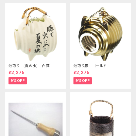
蚊取り (夏の虫) 白豚
蚊取り豚 ゴールド
¥2,275
¥2,275
9%OFF
9%OFF