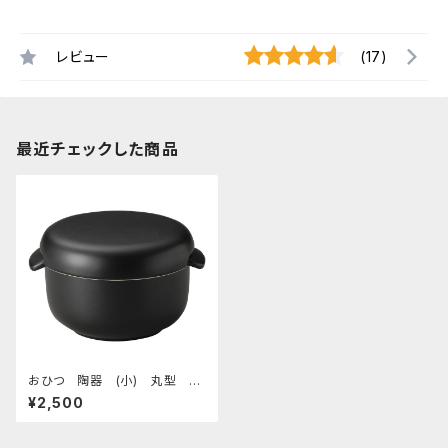
レビュー
(17)
最近チェックした商品
おひつ 陶器 (小) 丸型 黒
マット
¥2,500