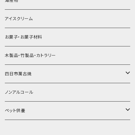
海産物
直径55mm
無果汁使い切りパック
発泡スチロールプリント柄
プラスチック・スプーン
氷アイテム
コンデンスミルク・練乳・あんこ
ドライアイス8ｋｇ
タンブラー
パスタ・スパゲッティ
アイスクリーム
ラグビーボール（卵型）
果汁入り天然色素1Lパック
紙製プリント柄
プラスチック・スプーンストロー
かき氷セット
ドライアイス10ｋｇ
かき氷器
惣菜
お菓子・お菓子材料
果汁入り600ｍL瓶
プラスチック・カップ
その他かき氷用品
ドライアイス15ｋｇ
木製品・竹製品・カトラリー
無添加瓶シロップ
ガラス製カップ
ドライアイス20ｋｇ
四日市萬古焼
ドライアイス25ｋｇ
土鍋・土釜
ノンアルコール
一般土鍋
皿・椀・丼・小物
ペット供養
深鍋
皿
オーブン・レンジ食器
ペットお棺ひつぎ