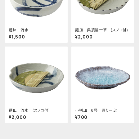
麺鉢 流水
麺皿 呉須錆十草 (スノコ付)
¥1,500
¥2,000
麺皿 流水 (スノコ付)
小判皿 6号 青りーぶ
¥2,000
¥700