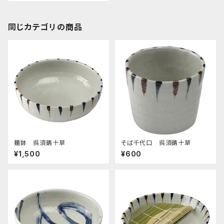
同じカテゴリの商品
麺鉢 呉須錆十草
そば千代口 呉須錆十草
¥1,500
¥600