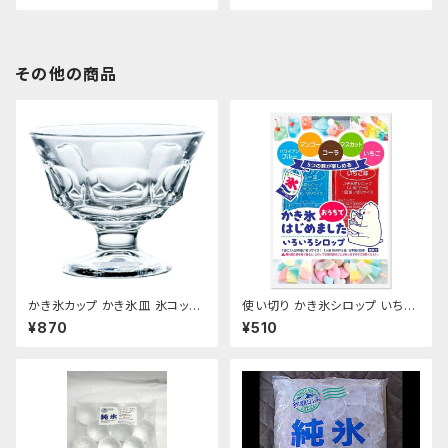
その他の商品
かき氷カップ かき氷皿 氷コップ
使い切り かき氷シロップ いちご
デザートカップ、アイスクリーム
ハワイアンブルー マンゴー マス
¥870
¥510
カップ 340ml 東洋佐々木ガラ
カット コーラ 35mL各1袋5種類
ス 日本製 食洗機対応 おすす
【クリックポスト便専用】
め