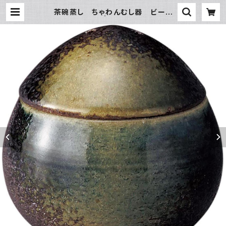
茶碗蒸し ちゃわんむし器 ビード
ロ | 氷販売店