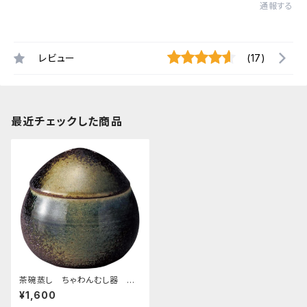
通報する
レビュー
(17)
最近チェックした商品
茶碗蒸し ちゃわんむし器 ビ
ードロ
¥1,600