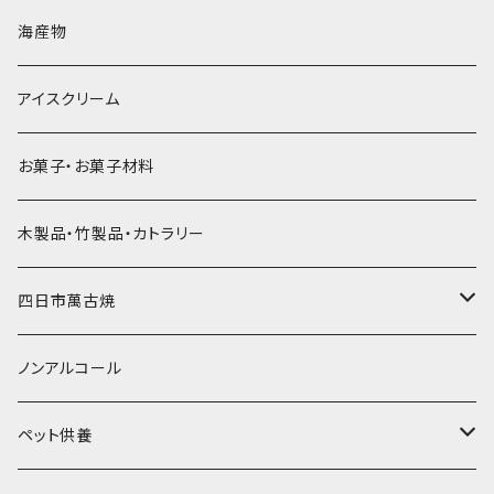
直径60mm
無果汁900mLパック
発泡スチロール無地-使い捨て
氷河の氷
かき氷スプーン・スプーンストロー
ドライアイス5ｋｇ
ビール・グラス
肉まん・あんまん
海産物
直径55mm
無果汁使い切りパック
発泡スチロールプリント柄
プラスチック・スプーン
氷アイテム
コンデンスミルク・練乳・あんこ
ドライアイス8ｋｇ
タンブラー
パスタ・スパゲッティ
アイスクリーム
ラグビーボール（卵型）
果汁入り天然色素1Lパック
紙製プリント柄
プラスチック・スプーンストロー
かき氷セット
ドライアイス10ｋｇ
かき氷器
惣菜
お菓子・お菓子材料
果汁入り600ｍL瓶
プラスチック・カップ
その他かき氷用品
ドライアイス15ｋｇ
木製品・竹製品・カトラリー
無添加瓶シロップ
ガラス製カップ
ドライアイス20ｋｇ
四日市萬古焼
ドライアイス25ｋｇ
土鍋・土釜
ノンアルコール
一般土鍋
皿・椀・丼・小物
ペット供養
深鍋