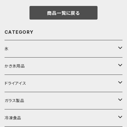
商品一覧に戻る
CATEGORY
氷
富士天然水の氷
かき氷用品
丸氷
かき氷シロップ
ドライアイス
直径70mm
無果汁1.8Lパック
角氷
かき氷機・かき氷器
ドライアイス3ｋｇ
ガラス製品
直径65mm
無果汁1Lパック
砕氷
かき氷カップ
ドライアイス4ｋｇ
オンザロック・グラス
冷凍食品