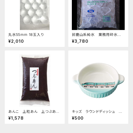
丸氷55mm 18玉入り
鈴鹿山系純氷 業務用砕氷 1
4.4kg
¥2,010
¥3,780
あんこ 上粒あん 上つぶあん
キッズ ラウンドディッシュ 超
1kg-老舗あんこ屋のこだわり餡
特急エメラルド
¥1,578
¥500