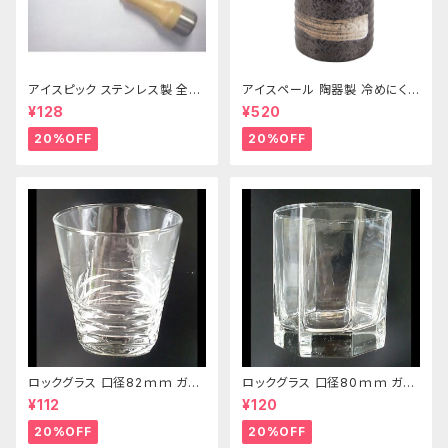
アイスピック ステンレス製 全長
アイスペール 陶器製 冷めにくい
215ｍｍ
二重構造 860ml
¥128
¥520
20%OFF
20%OFF
ロックグラス 口径82ｍｍ ガラ
ロックグラス 口径80ｍｍ ガラ
ス製 250cc
ス製 220cc
¥112
¥120
20%OFF
20%OFF