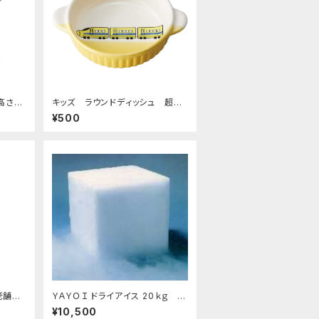
高さ19
キッズ ラウンドディッシュ 超特
水盤
急イエロー
¥500
道用花器
老舗あ
ＹＡＹＯＩ ドライアイス 20ｋｇ お
すすめ
¥10,500