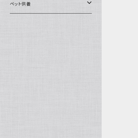
一般土鍋
皿・椀・丼・小物
ペット供養
深鍋
皿
オーブン・レンジ食器
ペットお棺ひつぎ
浅鍋
椀
オーブン対応
陶板・コンロ
お見送り・お別れ用品
タジン鍋
丼・鉢
レンジ対応
酒器
メモリアルグッツ
ご飯鍋・土釜
小物
茶器
葬祭用ドライアイス
ＩＨ鍋
花器
機能鍋
生花・立花
季節・歳時記・縁起物・置物
水盤・大皿
雛飾り