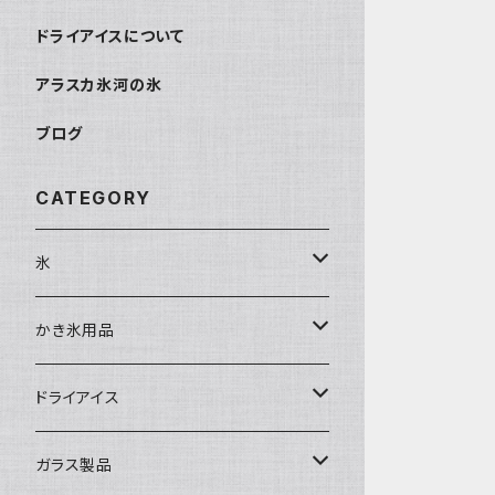
ドライアイスについて
アラスカ氷河の氷
ブログ
CATEGORY
氷
富士天然水の氷
かき氷用品
丸氷
かき氷シロップ
ドライアイス
直径70mm
無果汁1.8Lパック
角氷
かき氷機・かき氷器
ドライアイス3ｋｇ
ガラス製品