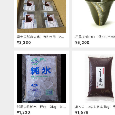
富士天然水の氷 カキ氷用 2kg
花器 北山-61 径220mm
4個セット 発泡スチロール箱入り
0ｍｍ 陶器製 剣山受付
¥3,330
¥5,200
生け花 いけばな 花瓶 華
鈴鹿山系純氷 砕氷 3kg おす
あんこ 上こしあん 1kg 
すめ
んこ屋のこだわり餡
¥1,230
¥1,578