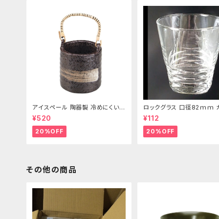
アイスペール 陶器製 冷めにくい二
ロックグラス 口径82ｍｍ 
重構造 860ml
製 250cc
¥520
¥112
20%OFF
20%OFF
その他の商品