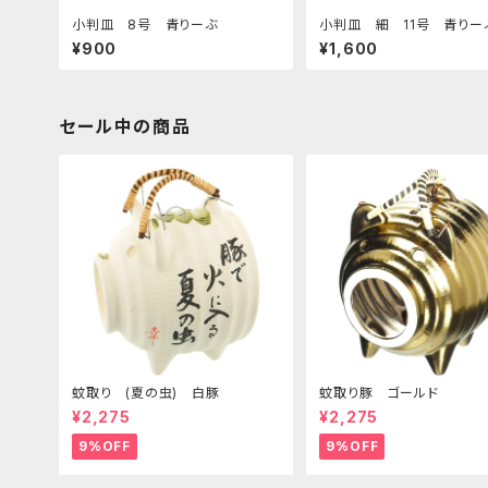
小判皿 8号 青りーぶ
小判皿 細 11号 青り
¥900
¥1,600
セール中の商品
蚊取り (夏の虫) 白豚
蚊取り豚 ゴールド
¥2,275
¥2,275
9%OFF
9%OFF