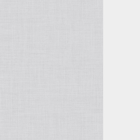
自由花・変形
五月飾り
投げ入れ・寸胴
干支・縁起物
コンポート（脚付き花器）
置物