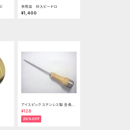
ーぶ
多用皿 砂入ビードロ
¥1,400
アイスピック ステンレス製 全長21
5ｍｍ
¥128
20%OFF