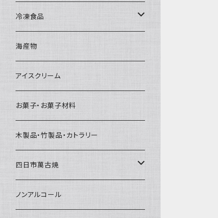
直径65mm
無果汁1Lパック
砕氷
かき氷カップ
ドライアイス4ｋｇ
オンザロック・グラス
冷凍食品
直径60mm
無果汁900mLパック
発泡スチロール無地-使い捨て
氷河の氷
かき氷スプーン・スプーンストロー
ドライアイス5ｋｇ
ビール・グラス
肉まん・あんまん
海産物
直径55mm
無果汁使い切りパック
発泡スチロールプリント柄
プラスチック・スプーン
氷アイテム
コンデンスミルク・練乳・あんこ
ドライアイス8ｋｇ
タンブラー
パスタ・スパゲッティ
アイスクリーム
ラグビーボール（卵型）
果汁入り天然色素1Lパック
紙製プリント柄
プラスチック・スプーンストロー
かき氷セット
ドライアイス10ｋｇ
かき氷器
惣菜
お菓子・お菓子材料
果汁入り600ｍL瓶
プラスチック・カップ
その他かき氷用品
ドライアイス15ｋｇ
木製品・竹製品・カトラリー
無添加瓶シロップ
ガラス製カップ
ドライアイス20ｋｇ
四日市萬古焼
ドライアイス25ｋｇ
土鍋・土釜
ノンアルコール