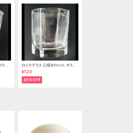
ガラス
ロックグラス 口径80ｍｍ ガラス
製 220cc
¥120
20%OFF