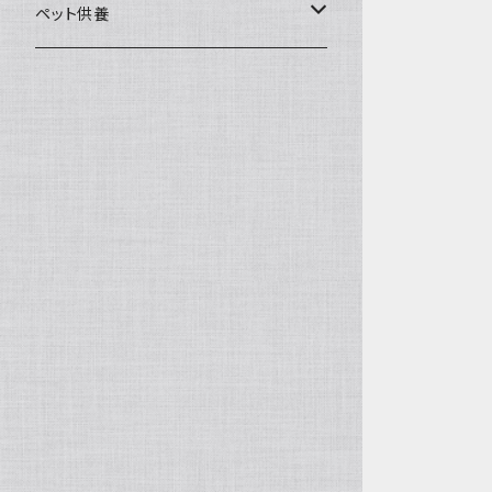
一般土鍋
皿・椀・丼・小物
ペット供養
深鍋
皿
オーブン・レンジ食器
ペットお棺ひつぎ
浅鍋
椀
オーブン対応
陶板・コンロ
お見送り・お別れ用品
タジン鍋
丼・鉢
レンジ対応
酒器
メモリアルグッツ
ご飯鍋・土釜
小物
茶器
葬祭用ドライアイス
ＩＨ鍋
花器
機能鍋
生花・立花
季節・歳時記・縁起物・置物
水盤・大皿
雛飾り