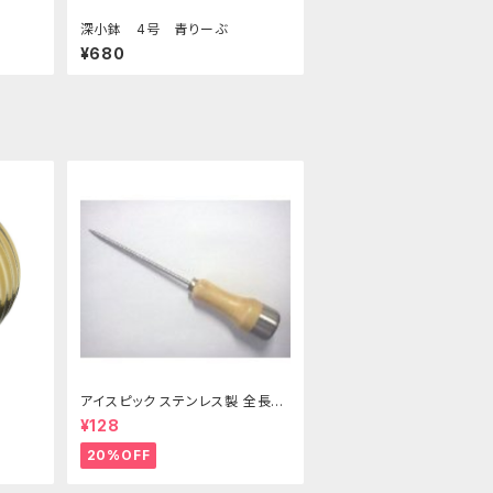
深小鉢 4号 青りーぶ
¥680
アイスピック ステンレス製 全長21
5ｍｍ
¥128
20%OFF