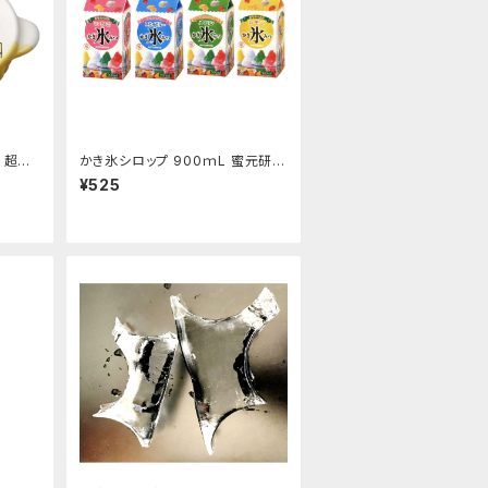
 超特
かき氷シロップ 900ｍL 蜜元研究
所製
¥525