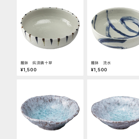
麺鉢 呉須錆十草
麺鉢 流水
¥1,500
¥1,500