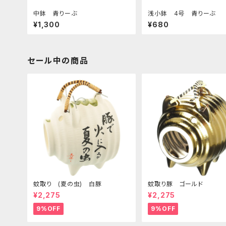
中鉢 青りーぶ
浅小鉢 4号 青りーぶ
¥1,300
¥680
セール中の商品
蚊取り (夏の虫) 白豚
蚊取り豚 ゴールド
¥2,275
¥2,275
9%OFF
9%OFF