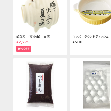
蚊取り (夏の虫) 白豚
キッズ ラウンドディッシュ
急イエロー
¥2,275
¥500
9%OFF