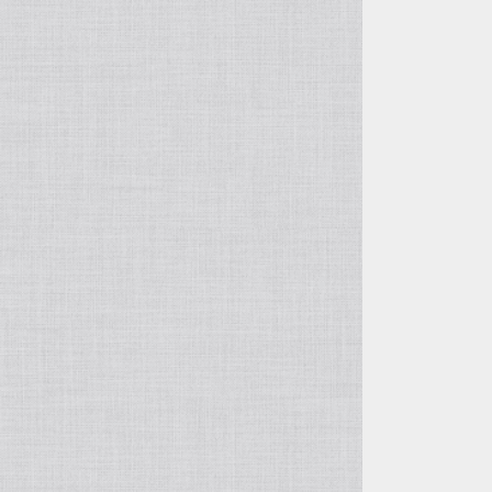
自由花・変形
五月飾り
投げ入れ・寸胴
干支・縁起物
コンポート（脚付き花器）
置物