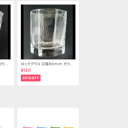
ガラス
ロックグラス 口径80ｍｍ ガラス
製 220cc
¥120
20%OFF