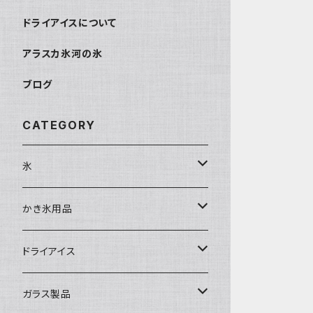
ドライアイスについて
アラスカ氷河の氷
ブログ
CATEGORY
氷
富士天然水の氷
かき氷用品
丸氷
かき氷シロップ
ドライアイス
直径70mm
無果汁1.8Lパック
角氷
かき氷機・かき氷器
ドライアイス3ｋｇ
ガラス製品