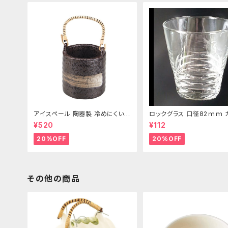
アイスペール 陶器製 冷めにくい二
ロックグラス 口径82ｍｍ 
重構造 860ml
製 250cc
¥520
¥112
20%OFF
20%OFF
その他の商品