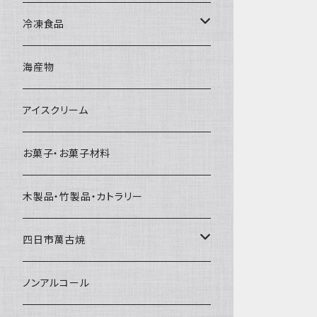
直径65mm
無果汁1Lパック
砕氷
かき氷カップ
ドライアイス4ｋｇ
オンザロック・グラス
冷凍食品
直径60mm
無果汁900mLパック
発泡スチロール無地-使い捨て
氷河の氷
かき氷スプーン・スプーンストロー
ドライアイス5ｋｇ
ビール・グラス
肉まん・あんまん
海産物
直径55mm
無果汁使い切りパック
発泡スチロールプリント柄
プラスチック・スプーン
氷アイテム
コンデンスミルク・練乳・あんこ
ドライアイス8ｋｇ
タンブラー
パスタ・スパゲッティ
アイスクリーム
ラグビーボール（卵型）
果汁入り天然色素1Lパック
紙製プリント柄
プラスチック・スプーンストロー
かき氷セット
ドライアイス10ｋｇ
かき氷器
惣菜
お菓子・お菓子材料
果汁入り600ｍL瓶
プラスチック・カップ
その他かき氷用品
ドライアイス15ｋｇ
木製品・竹製品・カトラリー
無添加瓶シロップ
ガラス製カップ
ドライアイス20ｋｇ
四日市萬古焼
ドライアイス25ｋｇ
土鍋・土釜
ノンアルコール