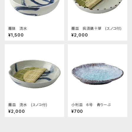
麺鉢 流水
麺皿 呉須錆十草 (スノコ付)
¥1,500
¥2,000
麺皿 流水 (スノコ付)
小判皿 6号 青りーぶ
¥2,000
¥700