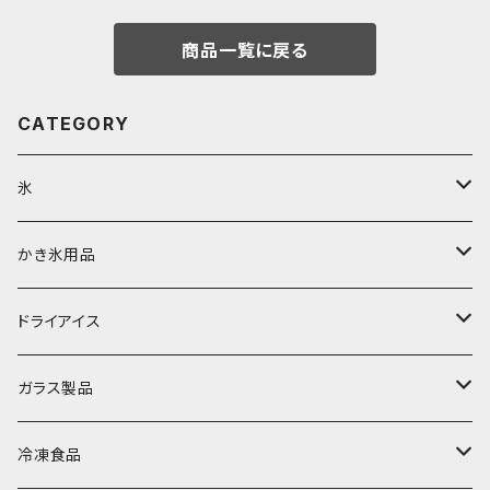
商品一覧に戻る
CATEGORY
氷
富士天然水の氷
かき氷用品
丸氷
かき氷シロップ
ドライアイス
直径70mm
無果汁1.8Lパック
角氷
かき氷機・かき氷器
ドライアイス3ｋｇ
ガラス製品
直径65mm
無果汁1Lパック
砕氷
かき氷カップ
ドライアイス4ｋｇ
オンザロック・グラス
冷凍食品