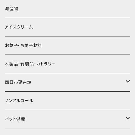
直径60mm
無果汁900mLパック
発泡スチロール無地-使い捨て
氷河の氷
かき氷スプーン・スプーンストロー
ドライアイス5ｋｇ
ビール・グラス
肉まん・あんまん
海産物
直径55mm
無果汁使い切りパック
発泡スチロールプリント柄
プラスチック・スプーン
氷アイテム
コンデンスミルク・練乳・あんこ
ドライアイス8ｋｇ
タンブラー
パスタ・スパゲッティ
アイスクリーム
ラグビーボール（卵型）
果汁入り天然色素1Lパック
紙製プリント柄
プラスチック・スプーンストロー
かき氷セット
ドライアイス10ｋｇ
かき氷器
惣菜
お菓子・お菓子材料
果汁入り600ｍL瓶
プラスチック・カップ
その他かき氷用品
ドライアイス15ｋｇ
木製品・竹製品・カトラリー
無添加瓶シロップ
ガラス製カップ
ドライアイス20ｋｇ
四日市萬古焼
ドライアイス25ｋｇ
土鍋・土釜
ノンアルコール
一般土鍋
皿・椀・丼・小物
ペット供養
深鍋