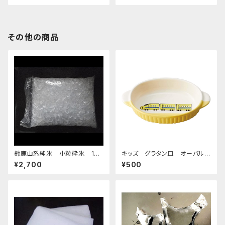
その他の商品
鈴鹿山系純氷 小粒砕氷 14k
キッズ グラタン皿 オーバルデ
g
ィッシュ 超特急イエロー
¥2,700
¥500