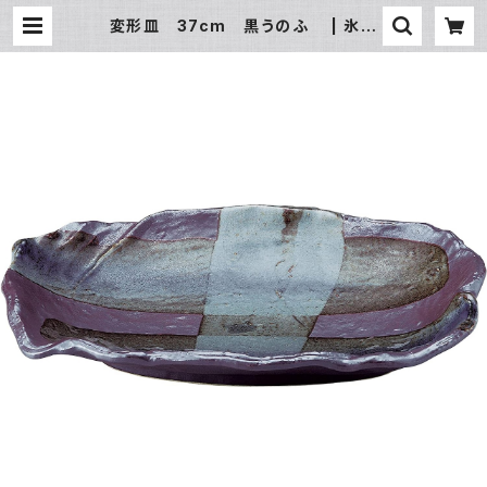
変形皿 37cm 黒うのふ | 氷販
売店