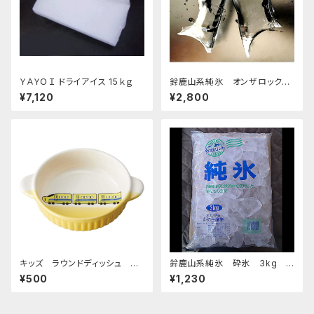
ＹＡＹＯＩ ドライアイス 15ｋｇ
鈴鹿山系純氷 オンザロック
原料 1.5kg 9袋
¥7,120
¥2,800
キッズ ラウンドディッシュ 超
鈴鹿山系純氷 砕氷 3kg
特急イエロー
おすすめ
¥500
¥1,230