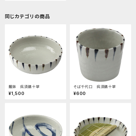
同じカテゴリの商品
麺鉢 呉須錆十草
そば千代口 呉須錆十草
¥1,500
¥600