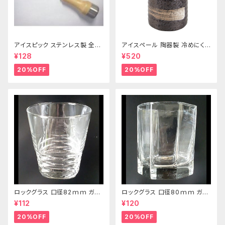
アイスピック ステンレス製 全長
アイスペール 陶器製 冷めにくい
215ｍｍ
二重構造 860ml
¥128
¥520
20%OFF
20%OFF
ロックグラス 口径82ｍｍ ガラ
ロックグラス 口径80ｍｍ ガラ
ス製 250cc
ス製 220cc
¥112
¥120
20%OFF
20%OFF