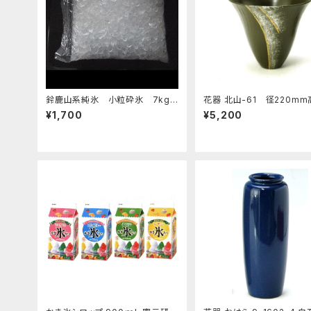
鈴鹿山系純氷 小粒砕氷 7kg
花器 北山-61 径220mm
0ｍｍ 陶器製 剣山受付
¥1,700
¥5,200
生け花 いけばな 花瓶 華