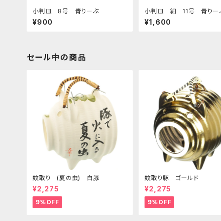
小判皿 8号 青りーぶ
小判皿 細 11号 青り
¥900
¥1,600
セール中の商品
蚊取り (夏の虫) 白豚
蚊取り豚 ゴールド
¥2,275
¥2,275
9%OFF
9%OFF