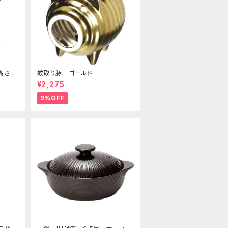
高さ19
蚊取り豚 ゴールド
水盤
¥2,275
道用花器
9%OFF