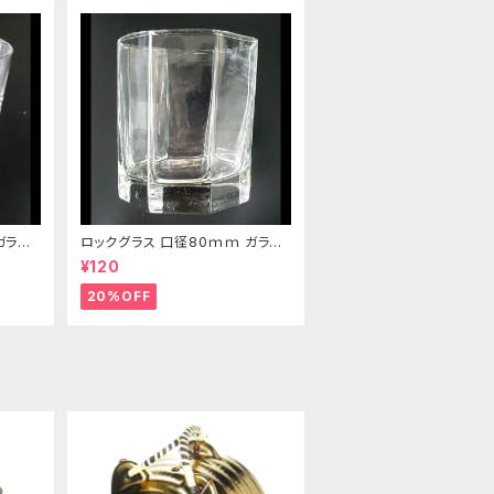
ガラス
ロックグラス 口径80ｍｍ ガラス
製 220cc
¥120
20%OFF