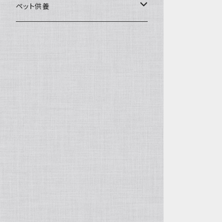
一般土鍋
皿・椀・丼・小物
ペット供養
深鍋
皿
オーブン・レンジ食器
ペットお棺ひつぎ
浅鍋
椀
オーブン対応
陶板・コンロ
お見送り・お別れ用品
タジン鍋
丼・鉢
レンジ対応
酒器
メモリアルグッツ
ご飯鍋・土釜
小物
茶器
葬祭用ドライアイス
ＩＨ鍋
花器
機能鍋
生花・立花
季節・歳時記・縁起物・置物
水盤・大皿
雛飾り