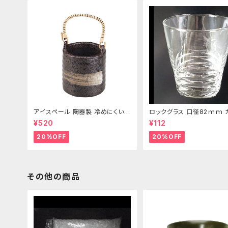
アイスペール 陶器製 冷めにくい二
ロックグラス 口径82ｍｍ 
重構造 860ml
製 250cc
¥520
¥112
20%OFF
20%OFF
その他の商品