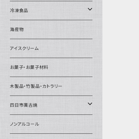
直径65mm
無果汁1Lパック
砕氷
かき氷カップ
ドライアイス4ｋｇ
オンザロック・グラス
冷凍食品
直径60mm
無果汁900mLパック
発泡スチロール無地-使い捨て
氷河の氷
かき氷スプーン・スプーンストロー
ドライアイス5ｋｇ
ビール・グラス
肉まん・あんまん
海産物
直径55mm
無果汁使い切りパック
発泡スチロールプリント柄
プラスチック・スプーン
氷アイテム
コンデンスミルク・練乳・あんこ
ドライアイス8ｋｇ
タンブラー
パスタ・スパゲッティ
アイスクリーム
ラグビーボール（卵型）
果汁入り天然色素1Lパック
紙製プリント柄
プラスチック・スプーンストロー
かき氷セット
ドライアイス10ｋｇ
かき氷器
惣菜
お菓子・お菓子材料
果汁入り600ｍL瓶
プラスチック・カップ
その他かき氷用品
ドライアイス15ｋｇ
木製品・竹製品・カトラリー
無添加瓶シロップ
ガラス製カップ
ドライアイス20ｋｇ
四日市萬古焼
ドライアイス25ｋｇ
土鍋・土釜
ノンアルコール