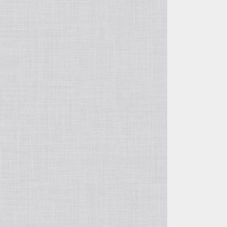
自由花・変形
五月飾り
投げ入れ・寸胴
干支・縁起物
コンポート（脚付き花器）
置物