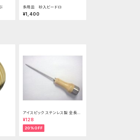
ーぶ
多用皿 砂入ビードロ
¥1,400
アイスピック ステンレス製 全長21
5ｍｍ
¥128
20%OFF