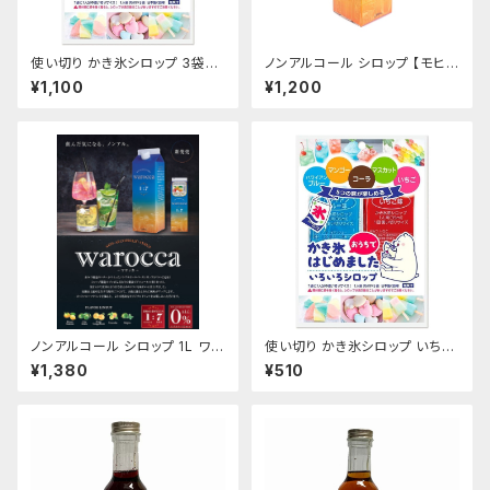
使い切り かき氷シロップ 3袋セ
ノンアルコール シロップ 【モヒ
ット いちご ハワイアンブルー マ
ート】 1L ワロッカ warocca ハ
¥1,100
¥1,200
ンゴー マスカット コーラ 35mL
ニー製 希釈飲料 大人のかき氷
各1袋5種類×3袋セット【クリック
シロップ
ポスト便専用】
ノンアルコール シロップ 1L ワロ
使い切り かき氷シロップ いちご
ッカ warocca ハニー製 希釈飲
ハワイアンブルー マンゴー マス
¥1,380
¥510
料 大人のかき氷シロップ
カット コーラ 35mL各1袋5種類
【クリックポスト便専用】