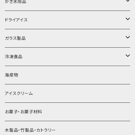
富士天然水の氷
かき氷用品
丸氷
かき氷シロップ
ドライアイス
直径70mm
無果汁1.8Lパック
角氷
かき氷機・かき氷器
ドライアイス3ｋｇ
ガラス製品
直径65mm
無果汁1Lパック
砕氷
かき氷カップ
ドライアイス4ｋｇ
オンザロック・グラス
冷凍食品
直径60mm
無果汁900mLパック
発泡スチロール無地-使い捨て
氷河の氷
かき氷スプーン・スプーンストロー
ドライアイス5ｋｇ
ビール・グラス
肉まん・あんまん
海産物
直径55mm
無果汁使い切りパック
発泡スチロールプリント柄
プラスチック・スプーン
氷アイテム
コンデンスミルク・練乳・あんこ
ドライアイス8ｋｇ
タンブラー
パスタ・スパゲッティ
アイスクリーム
ラグビーボール（卵型）
果汁入り天然色素1Lパック
紙製プリント柄
プラスチック・スプーンストロー
かき氷セット
ドライアイス10ｋｇ
かき氷器
惣菜
お菓子・お菓子材料
果汁入り600ｍL瓶
プラスチック・カップ
その他かき氷用品
ドライアイス15ｋｇ
木製品・竹製品・カトラリー