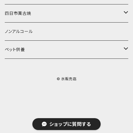
無添加瓶シロップ
ガラス製カップ
ドライアイス20ｋｇ
四日市萬古焼
ドライアイス25ｋｇ
土鍋・土釜
ノンアルコール
一般土鍋
皿・椀・丼・小物
ペット供養
深鍋
皿
オーブン・レンジ食器
ペットお棺ひつぎ
© 氷販売店
浅鍋
椀
オーブン対応
陶板・コンロ
お見送り・お別れ用品
タジン鍋
丼・鉢
レンジ対応
酒器
メモリアルグッツ
ご飯鍋・土釜
小物
茶器
葬祭用ドライアイス
ショップに質問する
ＩＨ鍋