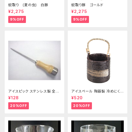
蚊取り (夏の虫) 白豚
蚊取り豚 ゴールド
¥2,275
¥2,275
9%OFF
9%OFF
アイスピック ステンレス製 全長
アイスペール 陶器製 冷めにくい
215ｍｍ
二重構造 860ml
¥128
¥520
20%OFF
20%OFF