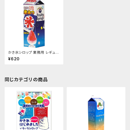
かき氷シロップ 業務用 レギュラ
ー・タイプ1000mL ハニー製
¥620
紙パック
同じカテゴリの商品