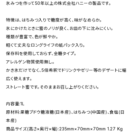
氷みつを作って50年以上の株式会社ハニーの製品です。
特徴は、はちみつ入りで糖度が高く、味がなめらか。
氷にかけたときに蜜のノリが良く、お皿の下に沈みにくい。
種類が豊富で、色が鮮やか。
軽くて丈夫なロングライフの紙パック入り。
保存料を使用しておらず、全糖タイプ。
アレルゲン物質使用無し。
かき氷だけでなく、5倍希釈でドリンクやゼリー等のデザートに幅
広く使えます。
ストレート蜜です。そのままお召し上がりください。
内容量:1L
原材料:果糖ブドウ糖液糖(日本産)、はちみつ(中国産)、食塩(日
本産)
商品サイズ(高さ×奥行×幅):235mm×70mm×70mm 1.27 Kg