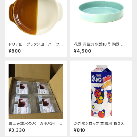
ドリア皿 グラタン皿 ハーフ＆
花器 青磁丸水盤10号 陶器 水
ハーフ ブラウン
盤 花瓶 フラワーベース
¥800
¥4,500
富士天然水の氷 カキ氷用 2
かき氷シロップ 業務用 1800ｍ
kg 4個セット 発泡スチロール箱
L ハニー製 1.8Lパック
¥3,330
¥810
入り