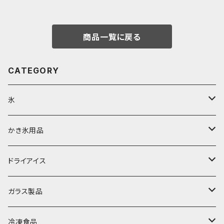
商品一覧に戻る
CATEGORY
氷
富士天然水の氷
かき氷用品
丸氷
かき氷シロップ
ドライアイス
直径70mm
無果汁1.8Lパック
角氷
かき氷機・かき氷器
ドライアイス3ｋｇ
ガラス製品
直径65mm
無果汁1Lパック
砕氷
かき氷カップ
ドライアイス4ｋｇ
オンザロック・グラス
冷凍食品