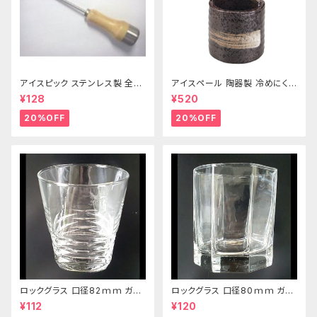
アイスピック ステンレス製 全長
アイスペール 陶器製 冷めにくい
215ｍｍ
二重構造 860ml
¥128
¥520
20%OFF
20%OFF
ロックグラス 口径82ｍｍ ガラ
ロックグラス 口径80ｍｍ ガラ
ス製 250cc
ス製 220cc
¥112
¥120