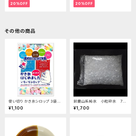
20%OFF
20%OFF
その他の商品
使い切り かき氷シロップ 3袋セ
鈴鹿山系純氷 小粒砕氷 7k
ット いちご ハワイアンブルー マ
g
¥1,100
¥1,700
ンゴー マスカット コーラ 35mL
各1袋5種類×3袋セット【クリック
ポスト便専用】