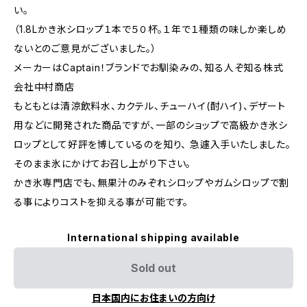
い。
（1.8Lかき氷シロップ１本で５０杯。１年で１種類の味しか楽しめ
ないとのご意見がございました。）
メーカーはCaptain！ブランドでお馴染みの、知る人ぞ知る株式
会社中村商店
もともとは清涼飲料水、カクテル、チューハイ(酎ハイ)、デザート
用などに開発された商品ですが、一部のショップで高級かき氷シ
ロップとして好評を博しているのを知り、 急遽入手いたしました。
そのまま氷にかけてお召し上がり下さい。
かき氷専門店でも、無果汁のみぞれシロップやガムシロップで割
る事によりコストを抑える事が可能です。
International shipping available
Sold out
日本国内にお住まいの方向け