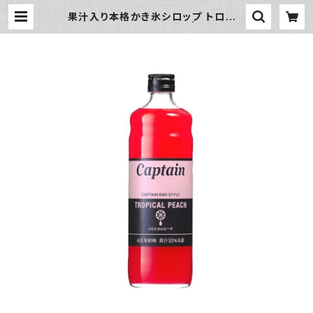
果汁入り本格かき氷シロップ トロピカ
ルピーチ 600ｍｌビン | 氷販売店