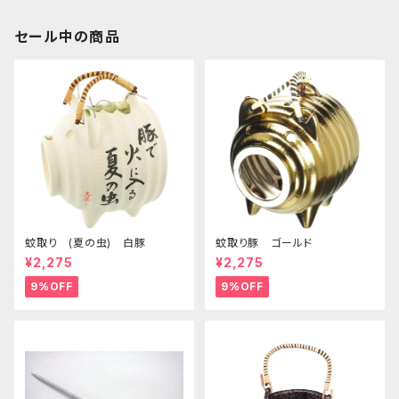
セール中の商品
蚊取り (夏の虫) 白豚
蚊取り豚 ゴールド
¥2,275
¥2,275
9%OFF
9%OFF