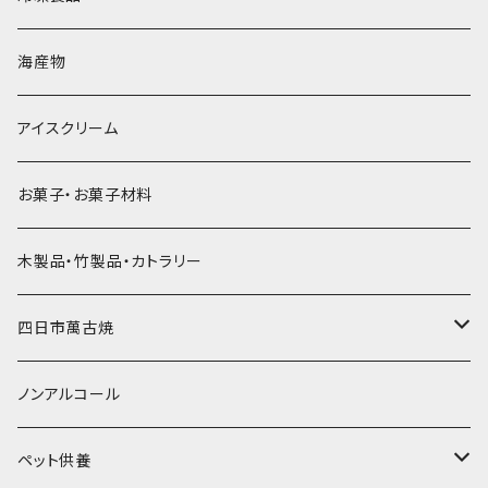
直径60mm
無果汁900mLパック
発泡スチロール無地-使い捨て
氷河の氷
かき氷スプーン・スプーンストロー
ドライアイス5ｋｇ
ビール・グラス
肉まん・あんまん
海産物
直径55mm
無果汁使い切りパック
発泡スチロールプリント柄
プラスチック・スプーン
氷アイテム
コンデンスミルク・練乳・あんこ
ドライアイス8ｋｇ
タンブラー
パスタ・スパゲッティ
アイスクリーム
ラグビーボール（卵型）
果汁入り天然色素1Lパック
紙製プリント柄
プラスチック・スプーンストロー
かき氷セット
ドライアイス10ｋｇ
かき氷器
惣菜
お菓子・お菓子材料
果汁入り600ｍL瓶
プラスチック・カップ
その他かき氷用品
ドライアイス15ｋｇ
木製品・竹製品・カトラリー
無添加瓶シロップ
ガラス製カップ
ドライアイス20ｋｇ
四日市萬古焼
ドライアイス25ｋｇ
土鍋・土釜
ノンアルコール
一般土鍋
皿・椀・丼・小物
ペット供養