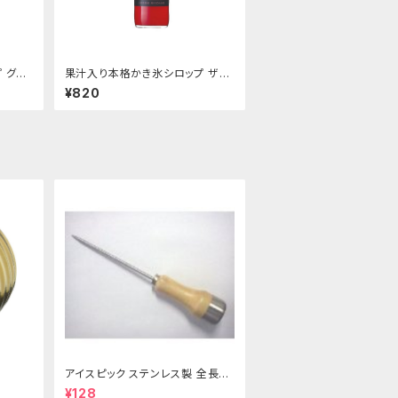
 グレ
果汁入り本格かき氷シロップ ザク
ン
ロ 600ｍｌビン
¥820
アイスピック ステンレス製 全長21
5ｍｍ
¥128