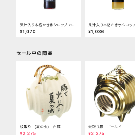
果汁入り本格かき氷シロップ カシ
果汁入り本格かき氷シロップ
ス 600ｍｌビン
ープフルーツ 600ｍｌビ
¥1,070
¥1,036
セール中の商品
蚊取り (夏の虫) 白豚
蚊取り豚 ゴールド
¥2,275
¥2,275