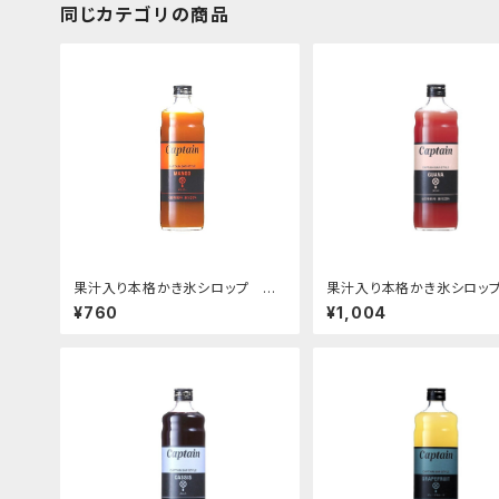
同じカテゴリの商品
果汁入り本格かき氷シロップ マ
果汁入り本格かき氷シロップ
ンゴー 600ｍｌ
バ 600ｍｌビン
¥760
¥1,004