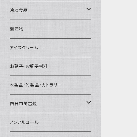
直径65mm
無果汁1Lパック
砕氷
かき氷カップ
ドライアイス4ｋｇ
オンザロック・グラス
冷凍食品
直径60mm
無果汁900mLパック
発泡スチロール無地-使い捨て
氷河の氷
かき氷スプーン・スプーンストロー
ドライアイス5ｋｇ
ビール・グラス
肉まん・あんまん
海産物
直径55mm
無果汁使い切りパック
発泡スチロールプリント柄
プラスチック・スプーン
氷アイテム
コンデンスミルク・練乳・あんこ
ドライアイス8ｋｇ
タンブラー
パスタ・スパゲッティ
アイスクリーム
ラグビーボール（卵型）
果汁入り天然色素1Lパック
紙製プリント柄
プラスチック・スプーンストロー
かき氷セット
ドライアイス10ｋｇ
かき氷器
惣菜
お菓子・お菓子材料
果汁入り600ｍL瓶
プラスチック・カップ
その他かき氷用品
ドライアイス15ｋｇ
木製品・竹製品・カトラリー
無添加瓶シロップ
ガラス製カップ
ドライアイス20ｋｇ
四日市萬古焼
ドライアイス25ｋｇ
土鍋・土釜
ノンアルコール