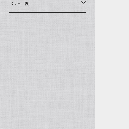
一般土鍋
皿・椀・丼・小物
ペット供養
深鍋
皿
オーブン・レンジ食器
ペットお棺ひつぎ
浅鍋
椀
オーブン対応
陶板・コンロ
お見送り・お別れ用品
タジン鍋
丼・鉢
レンジ対応
酒器
メモリアルグッツ
ご飯鍋・土釜
小物
茶器
葬祭用ドライアイス
ＩＨ鍋
花器
機能鍋
生花・立花
季節・歳時記・縁起物・置物
水盤・大皿
雛飾り