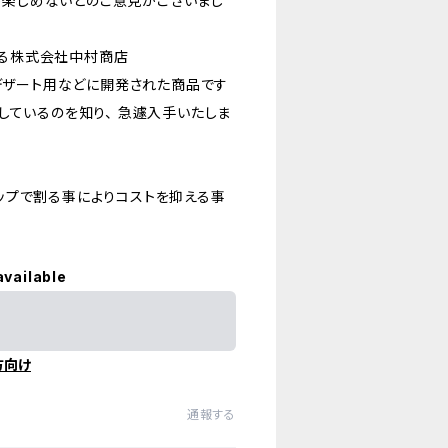
しか楽しめないとのご意見がございまし
ぞ知る株式会社中村商店
、デザート用などに開発された商品です
しているのを知り、 急遽入手いたしま
ップで割る事によりコストを抑える事
available
方向け
通報する