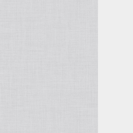
自由花・変形
五月飾り
投げ入れ・寸胴
干支・縁起物
コンポート（脚付き花器）
置物