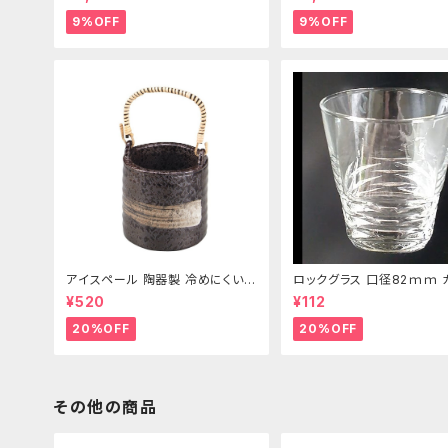
9%OFF
9%OFF
アイスペール 陶器製 冷めにくい二
ロックグラス 口径82ｍｍ 
重構造 860ml
製 250cc
¥520
¥112
20%OFF
20%OFF
その他の商品