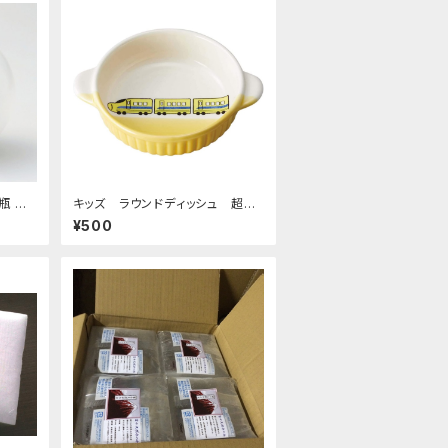
瓶 コ
キッズ ラウンドディッシュ 超特
ス
急イエロー
¥500