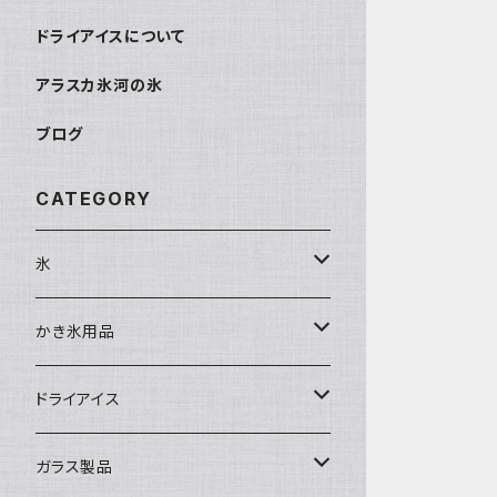
ドライアイスについて
アラスカ氷河の氷
ブログ
CATEGORY
氷
富士天然水の氷
かき氷用品
丸氷
かき氷シロップ
ドライアイス
直径70mm
無果汁1.8Lパック
角氷
かき氷機・かき氷器
ドライアイス3ｋｇ
ガラス製品