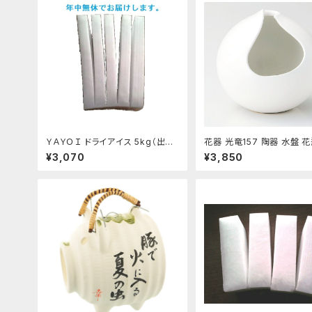
ＹＡＹＯＩ ドライアイス 5kg（出荷
花器 光竜157 陶器 水盤 花
時6kg弱） おすすめ
ンポーネント フラワーベー
¥3,070
¥3,850