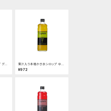
 グァ
果汁入り本格かき氷シロップ ゆず
柚子 600ｍｌビン
¥972