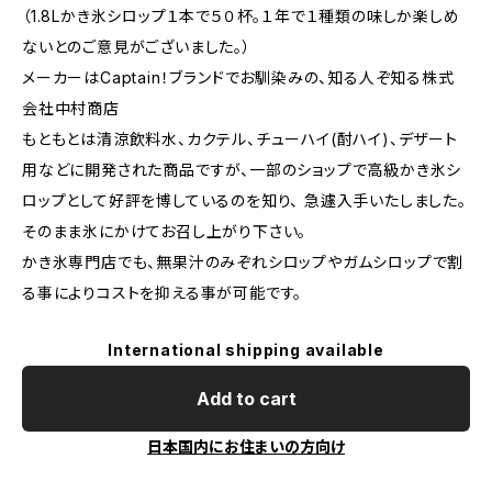
（1.8Lかき氷シロップ１本で５０杯。１年で１種類の味しか楽しめ
ないとのご意見がございました。）
メーカーはCaptain！ブランドでお馴染みの、知る人ぞ知る株式
会社中村商店
もともとは清涼飲料水、カクテル、チューハイ(酎ハイ)、デザート
用などに開発された商品ですが、一部のショップで高級かき氷シ
ロップとして好評を博しているのを知り、 急遽入手いたしました。
そのまま氷にかけてお召し上がり下さい。
かき氷専門店でも、無果汁のみぞれシロップやガムシロップで割
る事によりコストを抑える事が可能です。
International shipping available
Add to cart
日本国内にお住まいの方向け