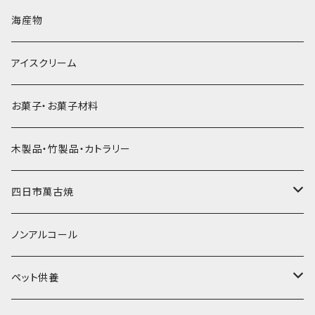
直径60mm
無果汁900mLパック
発泡スチロール無地-使い捨て
氷河の氷
かき氷スプーン・スプーンストロー
ドライアイス5ｋｇ
ビール・グラス
肉まん・あんまん
海産物
直径55mm
無果汁使い切りパック
発泡スチロールプリント柄
プラスチック・スプーン
氷アイテム
コンデンスミルク・練乳・あんこ
ドライアイス8ｋｇ
タンブラー
パスタ・スパゲッティ
アイスクリーム
ラグビーボール（卵型）
果汁入り天然色素1Lパック
紙製プリント柄
プラスチック・スプーンストロー
かき氷セット
ドライアイス10ｋｇ
かき氷器
惣菜
お菓子・お菓子材料
果汁入り600ｍL瓶
プラスチック・カップ
その他かき氷用品
ドライアイス15ｋｇ
木製品・竹製品・カトラリー
無添加瓶シロップ
ガラス製カップ
ドライアイス20ｋｇ
四日市萬古焼
ドライアイス25ｋｇ
土鍋・土釜
ノンアルコール
一般土鍋
皿・椀・丼・小物
ペット供養
深鍋