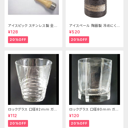
アイスピック ステンレス製 全長
アイスペール 陶器製 冷めにくい
215ｍｍ
二重構造 860ml
¥128
¥520
20%OFF
20%OFF
ロックグラス 口径82ｍｍ ガラ
ロックグラス 口径80ｍｍ ガラ
ス製 250cc
ス製 220cc
¥112
¥120
20%OFF
20%OFF