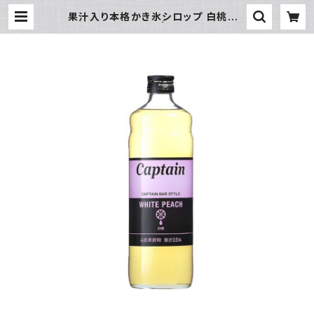
果汁入り本格かき氷シロップ 白桃 6
00ｍｌビン | 氷販売店