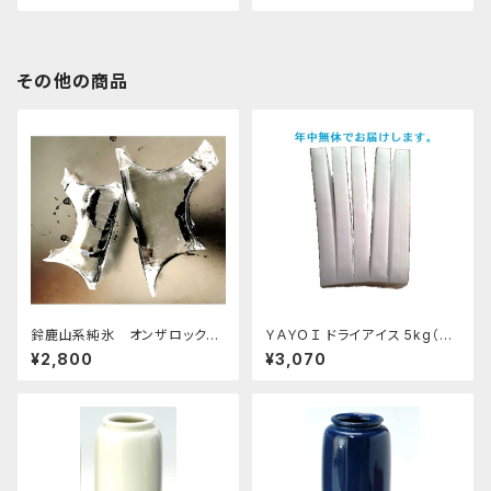
その他の商品
鈴鹿山系純氷 オンザロック
ＹＡＹＯＩ ドライアイス 5kg（出
原料 1.5kg 9袋
荷時6kg弱） おすすめ
¥2,800
¥3,070