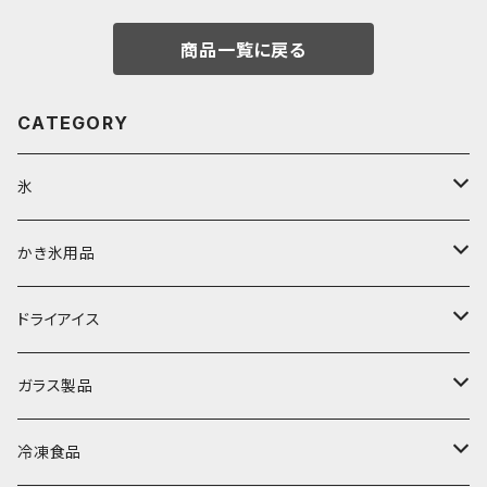
商品一覧に戻る
CATEGORY
氷
富士天然水の氷
かき氷用品
丸氷
かき氷シロップ
ドライアイス
直径70mm
無果汁1.8Lパック
角氷
かき氷機・かき氷器
ドライアイス3ｋｇ
ガラス製品
直径65mm
無果汁1Lパック
砕氷
かき氷カップ
ドライアイス4ｋｇ
オンザロック・グラス
冷凍食品