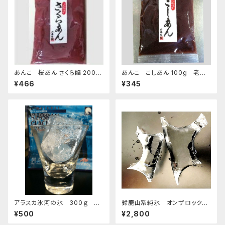
あんこ 桜あん さくら餡 200ｇ
あんこ こしあん 100g 老舗
老舗 あんこ屋のこだわり餡【ク
あんこ屋のこだわり餡【クリック
¥466
¥345
リックポスト便】
ポスト便】
アラスカ氷河の氷 300ｇ お
鈴鹿山系純氷 オンザロック
すすめ
原料 1.5kg 9袋
¥500
¥2,800