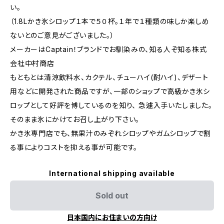
い。
（1.8Lかき氷シロップ１本で５０杯。１年で１種類の味しか楽しめ
ないとのご意見がございました。）
メーカーはCaptain！ブランドでお馴染みの、知る人ぞ知る株式
会社中村商店
もともとは清涼飲料水、カクテル、チューハイ(酎ハイ)、デザート
用などに開発された商品ですが、一部のショップで高級かき氷シ
ロップとして好評を博しているのを知り、 急遽入手いたしました。
そのまま氷にかけてお召し上がり下さい。
かき氷専門店でも、無果汁のみぞれシロップやガムシロップで割
る事によりコストを抑える事が可能です。
International shipping available
Sold out
日本国内にお住まいの方向け