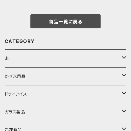
商品一覧に戻る
CATEGORY
氷
富士天然水の氷
かき氷用品
丸氷
かき氷シロップ
ドライアイス
直径70mm
無果汁1.8Lパック
角氷
かき氷機・かき氷器
ドライアイス3ｋｇ
ガラス製品
直径65mm
無果汁1Lパック
砕氷
かき氷カップ
ドライアイス4ｋｇ
オンザロック・グラス
冷凍食品