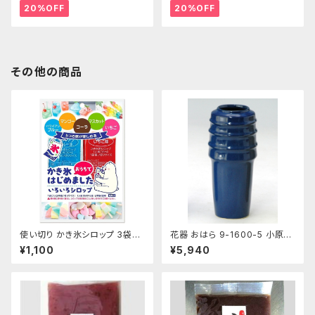
20%OFF
20%OFF
その他の商品
使い切り かき氷シロップ 3袋セ
花器 おはら 9-1600-5 小原投
ット いちご ハワイアンブルー マ
入 ナマコ 花瓶 フラワーベース
¥1,100
¥5,940
ンゴー マスカット コーラ 35mL
各1袋5種類×3袋セット【クリック
ポスト便専用】