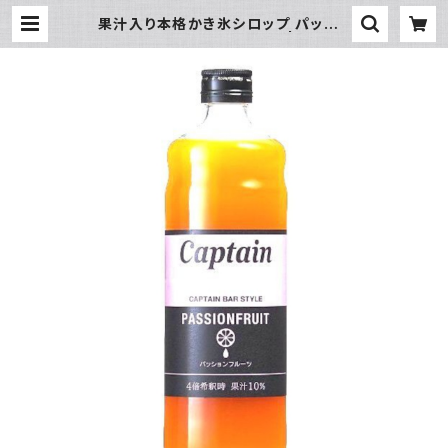
果汁入り本格かき氷シロップ パッショ
ンフルーツ 600ｍｌビン | 氷販売
店