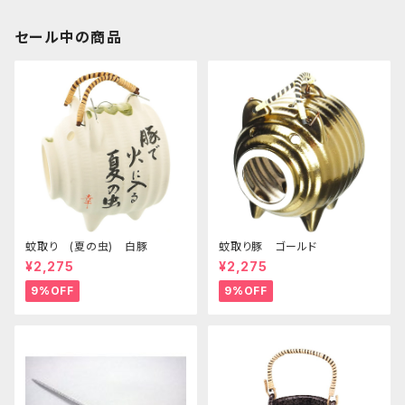
セール中の商品
蚊取り (夏の虫) 白豚
蚊取り豚 ゴールド
¥2,275
¥2,275
9%OFF
9%OFF