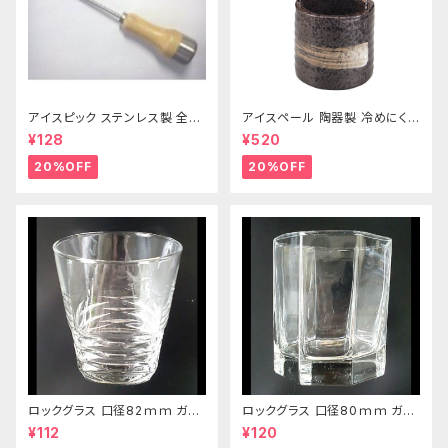
アイスピック ステンレス製 全長
アイスペール 陶器製 冷めにくい
215ｍｍ
二重構造 860ml
¥128
¥520
20%OFF
20%OFF
ロックグラス 口径82ｍｍ ガラ
ロックグラス 口径80ｍｍ ガラ
ス製 250cc
ス製 220cc
¥112
¥120