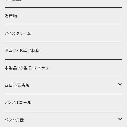
直径60mm
無果汁900mLパック
発泡スチロール無地-使い捨て
氷河の氷
かき氷スプーン・スプーンストロー
ドライアイス5ｋｇ
ビール・グラス
肉まん・あんまん
海産物
直径55mm
無果汁使い切りパック
発泡スチロールプリント柄
プラスチック・スプーン
氷アイテム
コンデンスミルク・練乳・あんこ
ドライアイス8ｋｇ
タンブラー
パスタ・スパゲッティ
アイスクリーム
ラグビーボール（卵型）
果汁入り天然色素1Lパック
紙製プリント柄
プラスチック・スプーンストロー
かき氷セット
ドライアイス10ｋｇ
かき氷器
惣菜
お菓子・お菓子材料
果汁入り600ｍL瓶
プラスチック・カップ
その他かき氷用品
ドライアイス15ｋｇ
木製品・竹製品・カトラリー
無添加瓶シロップ
ガラス製カップ
ドライアイス20ｋｇ
四日市萬古焼
ドライアイス25ｋｇ
土鍋・土釜
ノンアルコール
一般土鍋
皿・椀・丼・小物
ペット供養