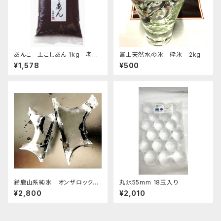
あんこ 上こしあん 1kg 老舗
富士天然水の氷 砕氷 2kg
あんこ屋のこだわり餡
¥1,578
¥500
鈴鹿山系純氷 オンザロック
丸氷55mm 18玉入り
原料 1.5kg 9袋
¥2,800
¥2,010