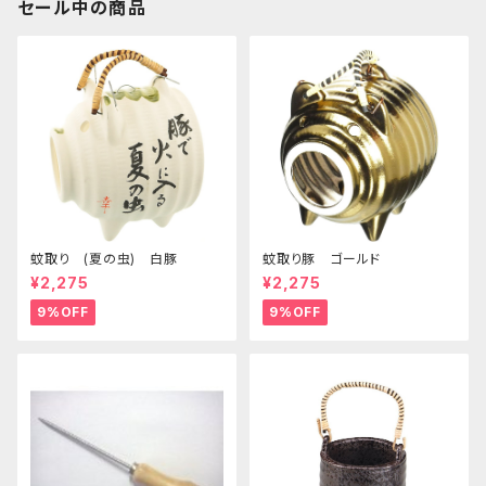
セール中の商品
蚊取り (夏の虫) 白豚
蚊取り豚 ゴールド
¥2,275
¥2,275
9%OFF
9%OFF