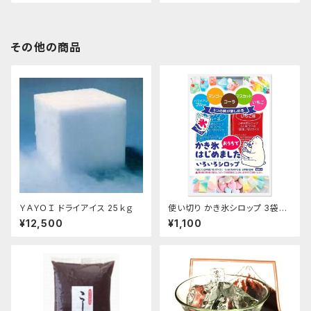
その他の商品
ＹＡＹＯＩ ドライアイス 25ｋｇ
使い切り かき氷シロップ 3袋セ
ット いちご ハワイアンブルー マ
¥12,500
¥1,100
ンゴー マスカット コーラ 35mL
各1袋5種類×3袋セット【クリック
ポスト便専用】