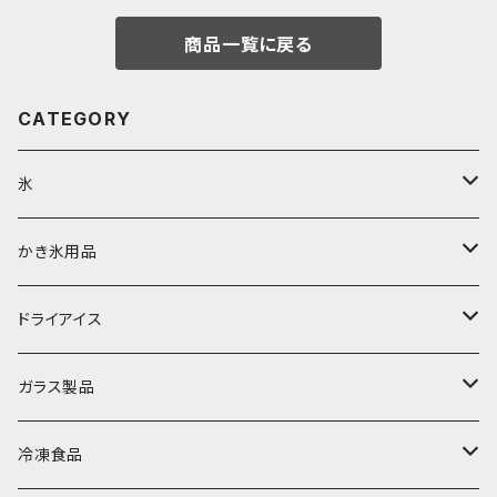
商品一覧に戻る
CATEGORY
氷
富士天然水の氷
かき氷用品
丸氷
かき氷シロップ
ドライアイス
直径70mm
無果汁1.8Lパック
角氷
かき氷機・かき氷器
ドライアイス3ｋｇ
ガラス製品
直径65mm
無果汁1Lパック
砕氷
かき氷カップ
ドライアイス4ｋｇ
オンザロック・グラス
冷凍食品