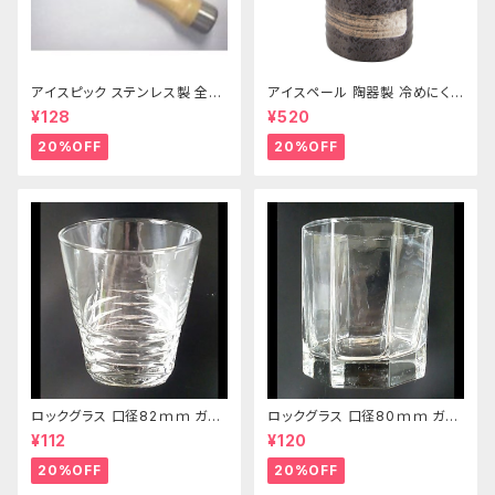
アイスピック ステンレス製 全長
アイスペール 陶器製 冷めにくい
215ｍｍ
二重構造 860ml
¥128
¥520
20%OFF
20%OFF
ロックグラス 口径82ｍｍ ガラ
ロックグラス 口径80ｍｍ ガラ
ス製 250cc
ス製 220cc
¥112
¥120
20%OFF
20%OFF