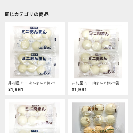
同じカテゴリの商品
井村屋 ミニ あんまん 6個×2袋
井村屋 ミニ 肉まん 6個×2袋 12
12個
個
¥1,961
¥1,961