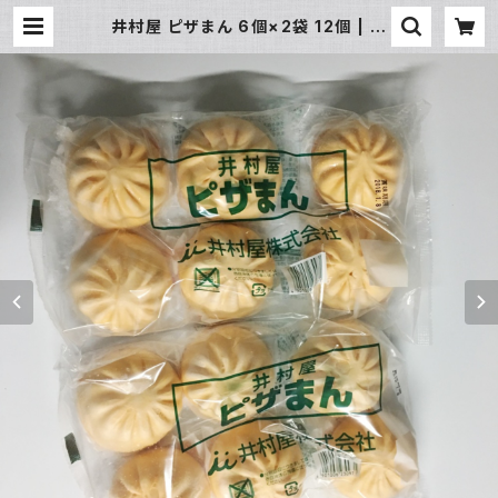
井村屋 ピザまん 6個×2袋 12個 | 氷
販売店