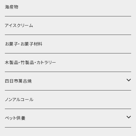
直径60mm
無果汁900mLパック
発泡スチロール無地-使い捨て
氷河の氷
かき氷スプーン・スプーンストロー
ドライアイス5ｋｇ
ビール・グラス
肉まん・あんまん
海産物
直径55mm
無果汁使い切りパック
発泡スチロールプリント柄
プラスチック・スプーン
氷アイテム
コンデンスミルク・練乳・あんこ
ドライアイス8ｋｇ
タンブラー
パスタ・スパゲッティ
アイスクリーム
ラグビーボール（卵型）
果汁入り天然色素1Lパック
紙製プリント柄
プラスチック・スプーンストロー
かき氷セット
ドライアイス10ｋｇ
かき氷器
惣菜
お菓子・お菓子材料
果汁入り600ｍL瓶
プラスチック・カップ
その他かき氷用品
ドライアイス15ｋｇ
木製品・竹製品・カトラリー
無添加瓶シロップ
ガラス製カップ
ドライアイス20ｋｇ
四日市萬古焼
ドライアイス25ｋｇ
土鍋・土釜
ノンアルコール
一般土鍋
皿・椀・丼・小物
ペット供養
深鍋
皿