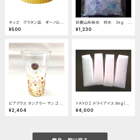
キッズ グラタン皿 オーバルデ
鈴鹿山系純氷 砕氷 3kg
ィッシュ 超特急イエロー
おすすめ
¥500
¥1,230
ビアグラス タンブラー サンゴ 琉
ＹＡＹＯＩ ドライアイス 8kg（出
球ガラス 200cc
荷時9kg弱）
¥2,404
¥4,000