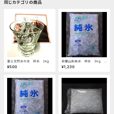
同じカテゴリの商品
富士天然水の氷 砕氷 2kg
鈴鹿山系純氷 砕氷 3kg
おすすめ
¥500
¥1,230