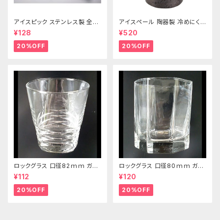
アイスピック ステンレス製 全長
アイスペール 陶器製 冷めにくい
215ｍｍ
二重構造 860ml
¥128
¥520
20%OFF
20%OFF
ロックグラス 口径82ｍｍ ガラ
ロックグラス 口径80ｍｍ ガラ
ス製 250cc
ス製 220cc
¥112
¥120
20%OFF
20%OFF