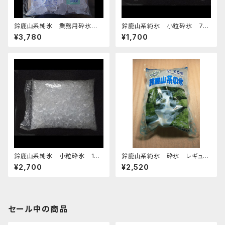
鈴鹿山系純氷 業務用砕氷 1
鈴鹿山系純氷 小粒砕氷 7k
4.4kg
g
¥3,780
¥1,700
鈴鹿山系純氷 小粒砕氷 14k
鈴鹿山系純氷 砕氷 レギュラ
g
ーサイズ 1.1kg 9袋 9.9kg
¥2,700
¥2,520
セール中の商品