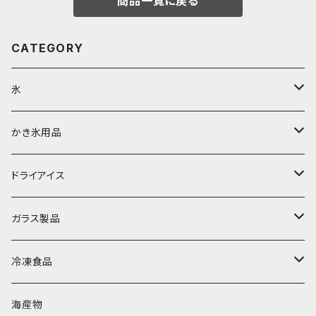
商品一覧に戻る
CATEGORY
氷
富士天然水の氷
かき氷用品
丸氷
かき氷シロップ
ドライアイス
直径70mm
無果汁1.8Lパック
角氷
かき氷機・かき氷器
ドライアイス3ｋｇ
ガラス製品
直径65mm
無果汁1Lパック
砕氷
かき氷カップ
ドライアイス4ｋｇ
オンザロック・グラス
冷凍食品
直径60mm
無果汁900mLパック
発泡スチロール無地-使い捨て
氷河の氷
かき氷スプーン・スプーンストロー
ドライアイス5ｋｇ
ビール・グラス
肉まん・あんまん
海産物