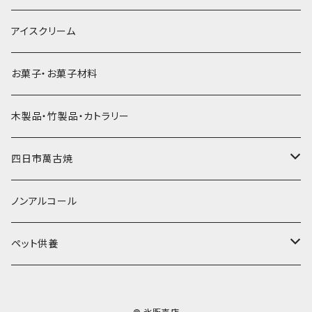
直径55mm
無果汁使い切りパック
発泡スチロールプリント柄
プラスチック・スプーン
氷アイテム
コンデンスミルク・練乳・あんこ
ドライアイス8ｋｇ
タンブラー
パスタ・スパゲッティ
アイスクリーム
ラグビーボール（卵型）
果汁入り天然色素1Lパック
紙製プリント柄
プラスチック・スプーンストロー
かき氷セット
ドライアイス10ｋｇ
かき氷器
惣菜
お菓子・お菓子材料
果汁入り600ｍL瓶
プラスチック・カップ
その他かき氷用品
ドライアイス15ｋｇ
木製品・竹製品・カトラリー
無添加瓶シロップ
ガラス製カップ
ドライアイス20ｋｇ
四日市萬古焼
ドライアイス25ｋｇ
土鍋・土釜
ノンアルコール
一般土鍋
皿・椀・丼・小物
ペット供養
深鍋
皿
オーブン・レンジ食器
ペットお棺ひつぎ