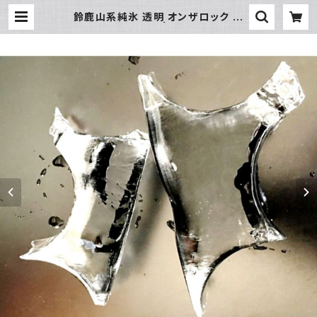
鈴鹿山系純氷 透明 オンザロック 原
料 1.5kg | 氷販売店