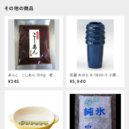
その他の商品
あんこ こしあん 100g 老舗
花器 おはら 9-1600-5 小原投
あんこ屋のこだわり餡【クリック
入 ナマコ 花瓶 フラワーベース
¥345
¥5,940
ポスト便】